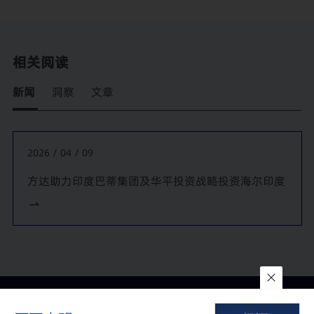
数股权
为一家领先的金融科技集团提供境内外各类型互联网融资业务
法律服务
相关阅读
代表中央汇金认购恒丰银行新发行600亿股普通股项目并取得
恒丰银行控股权
新闻
洞察
文章
为成方汇达参与锦州银行重组提供法律服务
代表瑞银在中国邮政储蓄银行进行20亿美元的上市前投资
2026 / 04 / 09
代表花旗银行牵头收购广东发展银行价值30.6亿美元的股权
方达助力印度巴蒂集团及华平投资战略投资海尔印度
代表美国新桥投资公司收购深圳发展银行控股股权，这是外国
公司首次被允许收购一家上市的中国商业银行的控股权
代表瑞银对中国银行进行5亿美元的战略投资，以及在锁定期
结束后出售其股份
代表富登金控与中国银行联合收购国开行持有的15家村镇银行
股权，此次收购交易金额逾10亿元人民币
联系我们
所在地
订阅
代表大新银行为其对重庆商业银行的战略投资提供了法律服务