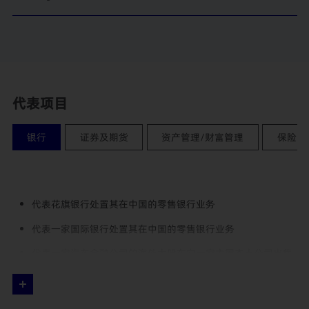
代表项目
银行
证券及期货
资产管理/财富管理
保险
代表花旗银行处置其在中国的零售银行业务
代表一家国际银行处置其在中国的零售银行业务
代表一家汽车金融公司的海外大股东向一家中国本土公司出售
股权
代表星展银行投资深圳农商行及后续收购深圳农村商业银行少