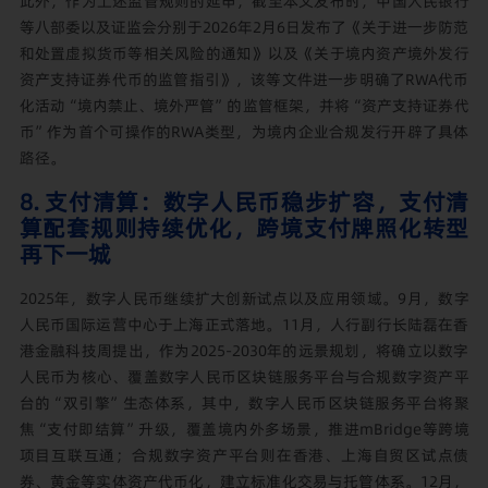
此外，作为上述监管规则的延申，截至本文发布时，中国人民银行
等八部委以及证监会分别于2026年2月6日发布了《关于进一步防范
和处置虚拟货币等相关风险的通知》以及《关于境内资产境外发行
资产支持证券代币的监管指引》，该等文件进一步明确了RWA代币
化活动“境内禁止、境外严管”的监管框架，并将“资产支持证券代
币”作为首个可操作的RWA类型，为境内企业合规发行开辟了具体
路径。
8. 支付清算：数字人民币稳步扩容，支付清
算配套规则持续优化，跨境支付牌照化转型
再下一城
2025年，数字人民币继续扩大创新试点以及应用领域。9月，数字
人民币国际运营中心于上海正式落地。11月，人行副行长陆磊在香
港金融科技周提出，作为2025-2030年的远景规划，将确立以数字
人民币为核心、覆盖数字人民币区块链服务平台与合规数字资产平
台的“双引擎”生态体系，其中，数字人民币区块链服务平台将聚
焦“支付即结算”升级，覆盖境内外多场景，推进mBridge等跨境
项目互联互通；合规数字资产平台则在香港、上海自贸区试点债
券、黄金等实体资产代币化，建立标准化交易与托管体系。12月，