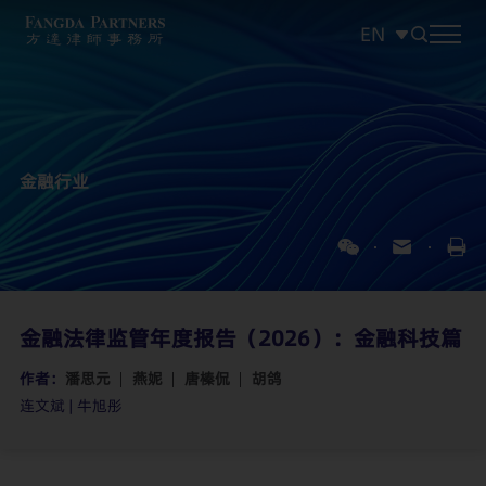
EN
中文
EN
日本語
金融行业
金融法律监管年度报告（2026）：金融科技篇
作者：
潘思元
燕妮
唐榛侃
胡鸽
连文斌 | 牛旭彤