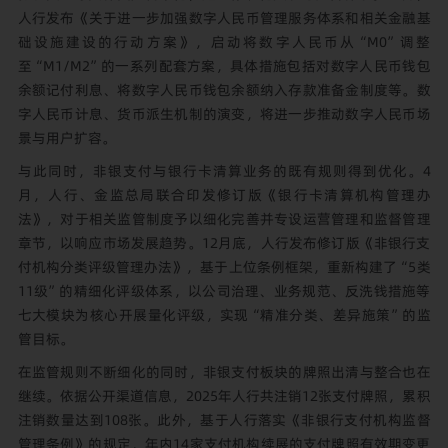
人行发布《关于进一步加强数字人民币管理服务体系和相关金融基
础设施建设的行动方案》，启动将数字人民币从“M0”调整
至“M1/M2”的一系列配套方案，具体措施包括对数字人民币钱包
余额记付利息、将数字人民币钱包余额纳入存款准备金制度等。数
字人民币计息、货币派生机制的演变，将进一步推动数字人民币场
景与用户扩容。
与此同时，非银支付与银行卡清算业务的既有规则得到优化。4
月，人行、金监总局联合印发修订版《银行卡清算机构管理办
法》，对于相关监管制度予以细化完善并专设运营管理和监督管理
章节，以响应市场发展趋势。12月底，人行发布修订版《非银行支
付机构分类评级管理办法》，基于上位条例框架，重新构建了“5类
11级”的精细化评级体系，以公司治理、业务规范、反洗钱措施等
七大模块为核心开展量化评级，实现“精准分类、差异施策”的监
管目标。
在监管规则不断细化的同时，非银支付板块的牌照出清与整合也在
继续。依据公开渠道信息，2025年人行共注销12张支付牌照，累积
注销数量达到108张。此外，基于人行落实《非银行支付机构监督
管理条例》的规定，年内14家支付机构续展的支付牌照有效期变更