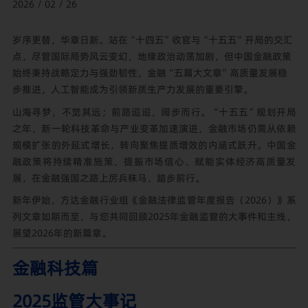
2026 / 02 / 26
岁序更替，华章日新。站在“十四五”收官与“十五五”开局的交汇
点，尽管国际局势风云变幻，地缘政治动荡加剧，但中国金融政策
始终秉持战略定力与强劲韧性，金融“五篇大文章”高质量发展稳
步推进，人工智能成为引领新质生产力发展的重要引擎。
山海寻梦，不觉其远；前路迢迢，阔步而行。“十五五”规划开局
之年，新一轮科技革命与产业变革加速演进，金融市场仍需从依赖
规模扩张的外延式增长，转向聚焦提质增效的内涵式跃升。中国金
融政策将持续精准施策、提振市场信心、赋能实体经济高质量发
展，在金融强国之路上厉兵秣马、踏步前行。
新年伊始，方达金融行业组《金融法律监管年度报告（2026）》系
列文章如期而至，与您共同回顾2025年金融监管的大事件和主线，
展望2026年的新篇章。
金融科技篇
2025监管大事记