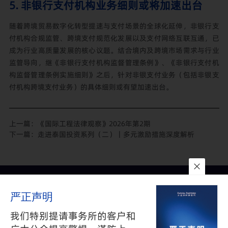
5. 非银行支付机构业务细则或将加速出台
随着跨境贸易数字化转型提速与支付场景的全球化延伸，非银行支
付机构合规监管、跨境支付规范化发展以及支付网络互联互通，已
成为行业高质量发展的核心议题。结合境内及跨境市场需求与行业
监管导向，继《非银行支付机构监督管理条例》、《非银行支付机
构监督管理条例实施细则》之后，针对非银支付业务（包括非银支
付机构跨境支付业务）的具体细则或有望加速出台。
上一篇：
《国际工程法律观察》2026年第2期
下一篇：
走进泰国投资系列（二）｜多元激励措施深度解析
联系我们
所在地
订阅
严正声明
隐私政策
与
免责声明
沪公网安备 31010602002626号
沪ICP备05009743号-1
我们特别提请事务所的客户和
©2025 FANGDA PARTNERS. ALL RIGHTS RESERVED 上海市方达