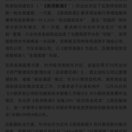
务质效的通知》（“
《助贷新规》
”）的出台开启了互联网贷款的
新一轮合规重塑。一方面，《助贷新规》要求商业银行将增信服务
费等各类息费统一计入24%“综合融资成本”，直击“双融担”等利
率分拆灰色模式；另一方面，要求银行对合作平台实行“名单
制”管理，行业内资金端因此加速了与腰尾部平台的“切割”，进而
使助贷合作规模进一步压降。该等规定同样参照适用于消金公司、
信托公司、汽车金融公司。以《助贷新规》为起点，互联网信贷合
规整顿进入“全面围堵”阶段。
在资金端监管方面，针对信贷类信托计划，金监总局于10月出台
《资产管理信托管理办法（征求意见稿）》，禁止信托公司让渡管
理职责、堵截“被动通道”模式；针对小额贷款机构，除各地金监
局陆续启动整改清退工作、大量清退不合规机构外，12月出台的
《小额贷款公司综合融资成本管理工作指引》对小额贷款息费作出
规定，在比照《助贷新规》设置24%“综合资金成本”上限的基础
上，进一步要求小额贷款公司逐步将新发放贷款综合融资成本压降
至1年期LPR的4倍以内。
在配套执法方面，针对业内为应对《助贷新规》而开展的新兴模式
探索，监管部门已相应启动对“24%+权益”“分期商城”等模式的