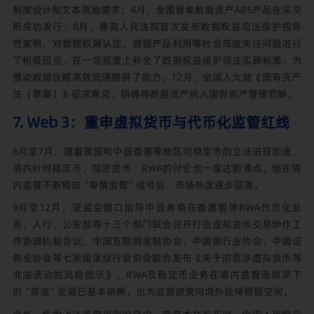
制度设计和文本落地需求；4月，全国首单数据资产ABS产品在深交
所成功发行；8月，最高人民法院首次发布数据权益司法保护指导
性案例，对数据权属认定、数据产品利用等社会高度关注问题进行
了积极回应，在一定程度上补全了数据权益保护司法实践标准，为
推动数据合规高效流通提供了助力。12月，全国人大就《国有资产
法（草案）》征求意见，明确将数据资产纳入国有资产管理范畴。
7. Web 3：重申虚拟货币与代币化监管红线
6月至7月，随着美国和中国香港等地区对稳定币的立法进程加速，
境内针对稳定币、加密货币、RWA的讨论也一度达到沸点。但在境
内监管不断释放“审慎监管”信号后，市场热度逐步回落。
9月至12月，证监会窗口指导中资券商在香港暂停RWA代币化业
务，人行、公安部等十三个部门联合召开打击虚拟货币交易炒作工
作协调机制会议，中国互联网金融协会、中国银行业协会、中国证
券业协会等七家国家级行业协会联合发布《关于防范涉虚拟货币等
非法活动的风险提示》，RWA及稳定币业务在境内监管语境项下
的“非法”论调已基本明晰，也为监管政策向境外延伸预留空间。