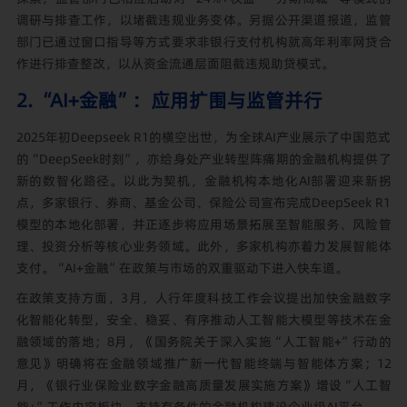
调研与排查工作，以堵截违规业务变体。另据公开渠道报道，监管
部门已通过窗口指导等方式要求非银行支付机构就高年利率网贷合
作进行排查整改，以从资金流通层面阻截违规助贷模式。
2. “AI+金融”：应用扩围与监管并行
2025年初Deepseek R1的横空出世，为全球AI产业展示了中国范式
的“DeepSeek时刻”，亦给身处产业转型阵痛期的金融机构提供了
新的数智化路径。以此为契机，金融机构本地化AI部署迎来新拐
点，多家银行、券商、基金公司、保险公司宣布完成DeepSeek R1
模型的本地化部署，并正逐步将应用场景拓展至智能服务、风险管
理、投资分析等核心业务领域。此外，多家机构亦着力发展智能体
支付。“AI+金融”在政策与市场的双重驱动下进入快车道。
在政策支持方面，3月，人行年度科技工作会议提出加快金融数字
化智能化转型，安全、稳妥、有序推动人工智能大模型等技术在金
融领域的落地；8月，《国务院关于深入实施“人工智能+”行动的
意见》明确将在金融领域推广新一代智能终端与智能体方案；12
月，《银行业保险业数字金融高质量发展实施方案》增设“人工智
能+”工作内容板块，支持有条件的金融机构建设企业级AI平台。