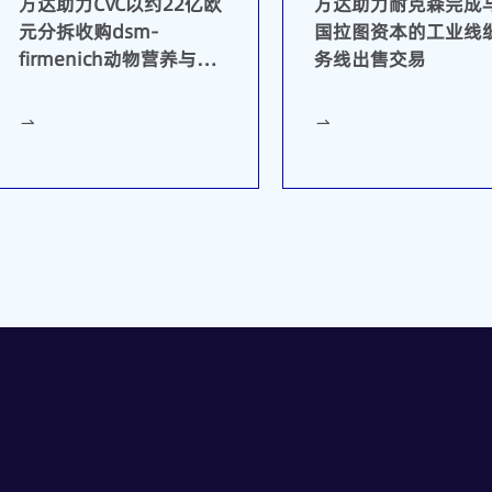
方达助力CVC以约22亿欧
方达助力耐克森完成
元分拆收购dsm-
国拉图资本的工业线
firmenich动物营养与健
务线出售交易
康业务