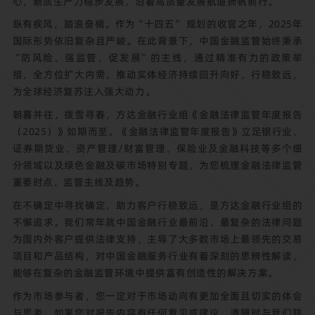
心，新质生产力稳步发展，沿着高质量发展航道扬帆前行。
纵有疾风，踏浪奋楫。作为“十四五” 规划的收官之年，2025年
国际形势依旧复杂且严峻。在此背景下，中国金融监管始终秉承
“防风险、强监管、促发展”的主线，通过精准有力的政策举
措，全方位扩大内需，推动实体经济持续回升向好，行稳致远，
为全球经济复苏注入强大动力。
朝暮并往，拨雪寻春，方达金融行业组《金融法律监管年度报告
（2025）》如期而至。《金融法律监管年度报告》立足银行业、
证券期货业、资产管理/财富管理、保险业及金融科技等多个细
分领域以及绿色金融及碳市场特别专题，为您梳理金融法律监管
重要时点、监管主线及趋势。
在不确定中寻找确定，助力客户行稳致远，是方达金融行业组的
不懈追求。我们常年就中国金融行业最前沿、最复杂的法律问题
为国内外客户提供法律支持，主导了大多数市场上最领先的交易
项目和产品结构，对中国金融服务行业有着深刻的思辨性解读，
能够在复杂的金融监管环境中提供富有创造性的解决方案。
作为市场参与者，您一定对于市场动向有更加全面且切实的体会
与思考。如果您对报告内容有任何意见或建议，请随时与我们联