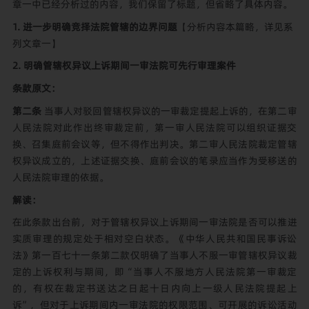
章一中已经分析过的内容，我们保留了标题，但省略了具体内容。
1. 进一步明确竞择法院管辖的边界问题
【分析内容本篇略，详见系
列文章一】
2. 明确管辖权异议上诉期间一审法院可先行审理案件
条款原文：
第二条
当事人对驳回管辖权异议的一审裁定提起上诉的，在第二审
人民法院对此作出终审裁定前，第一审人民法院可以组织证据交
换、召集庭前会议等，但不得作出判决。第二审人民法院裁定管辖
权异议成立的，上述证据交换、庭前会议的笔录应当作为受移送的
人民法院审理的依据。
解读：
在此条款出台前，对于管辖权异议上诉期间一审法院是否可以推进
实质审理的规定处于相对空白状态。《中华人民共和国民事诉讼
法》第一百七十一条第二款仅明确了当事人不服一审管辖权异议裁
定的上诉权利与期间，即“当事人不服地方人民法院第一审裁定
的，有权在裁定书送达之日起十日内向上一级人民法院提起上
诉”，但对于上诉期间内一审法院的权限范围、可开展的诉讼活动