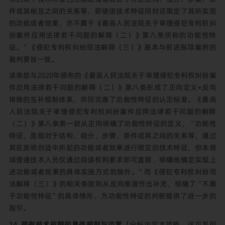
件或其相互之间的关系等，即使该技术特征同时还限定了其所实现
的功能或者效果，亦不属于《最高人民法院关于审理侵犯专利权纠
纷案件应用法律若干问题的解释（二）》第八条所称的功能性特
征。”《侵犯专利权纠纷司法解释（三）》基本与前述指导案例的
裁判要旨一致。
该条款与2020年颁布的《最高人民法院关于审理侵犯专利权纠纷案
件应用法律若干问题的解释（二）》第八条形成了正向定义+反向
排除的互补规制体系，共同完善了功能性特征的认定标准。《最高
人民法院关于审理侵犯专利权纠纷案件应用法律若干问题的解释
（二）》第八条第一款从正向明确了功能性特征的定义，“功能性
特征，是指对于结构、组分、步骤、条件或其之间的关系等，通过
其在发明创造中所起的功能或者效果进行限定的技术特征，但本领
域普通技术人员仅通过阅读权利要求即可直接、明确地确定实现上
述功能或者效果的具体实施方式的除外。”而《侵犯专利权纠纷司
法解释（三）》的相关条款则从反向维度作出补充，明确了“不属
于功能性特征”的具体情形，为功能性特征的判断提供了进一步的
指引。
14. 现有技术抗辩的具体规则与边界
【分析内容本篇略，详见
系列