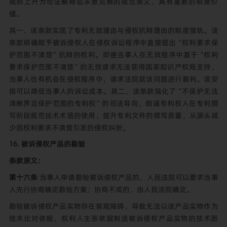
规则上升为司法解释征求意见稿的规范条文，具有重要的制度价
值。
其一，该条款实现了专利无效理由与侵权抗辩理由的制度接轨。该
条款明确赋予被诉侵权人在侵权诉讼程序中直接提出“权利要求保
护范围不清楚”抗辩的权利。即便当事人在无效程序中基于“权利
要求保护范围不清楚”的无效请求无法获得国家知识产权局支持，
当事人也有机会在侵权程序中，请求法院就该问题进行裁判。该安
排可以降低当事人的诉讼成本。其二，该条款强化了“不保护无法
清晰界定保护范围的专利权”的司法导向，倒逼专利权人在专利撰
写阶段规范技术术语的使用，提升专利文件的撰写质量，从源头减
少因权利要求不清楚引发的侵权纠纷。
16. 被诉侵权产品的勘验
条款原文：
第十六条
当事人申请勘验被诉侵权产品的，人民法院可以要求当事
人先行协商确定勘验方案；协商不成的，由人民法院确定。
勘验被诉侵权产品实物存在客观障碍，导致无法以该产品实物作为
技术比对依据，权利人主张依据制造被诉侵权产品实物的技术图