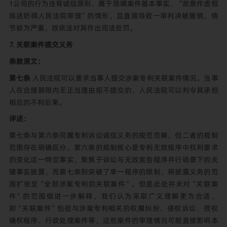
1公司的行为违背诚信原则，属于隐瞒案件基本事实、“故意作虚假
陈述妨碍人民法院审理”的情形，且直接导致一审判决被撤销，情
节较为严重，故依法对其作出司法处罚。
7. 关联案件提交义务
条款原文：
第七条
人民法院可以要求当事人提交涉案专利关联案件情况。当事
人在合理期限内无正当理由拒不提交的，人民法院可以判令其承担
相应的不利后果。
评述：
第七条与第六条同属专利诉讼诚信义务的规范范畴，但二者的规制
范围存在明确区分。第六条的规制核心是专利无效程序中权利要求
的变化这一特定事实，聚焦于诉讼与无效宣告程序并行场景下的关
键事实披露，而第七条则突破了单一程序的限制，将披露义务的范
围扩张至“全部涉案专利的关联案件”。但是此处并未对“关联案
件”的范围做进一步解释，我们认为采取广义理解更为合适，
即“关联案件”包括与涉案专利相关的权属纠纷、侵权诉讼、授权
确权程序、行政处理案件等，这些案件的审理情况可能直接影响本