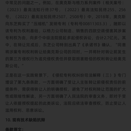
中常见的问题之一。例如，在奥克斯与格力系列案件（相关案号：
（2023）最高法知行终37号，（2022）最高法知民终255、256
号，（2022）最高法知民终2507、2508号）中，2018年，奥克斯
向东芝购买了“压缩机”发明专利（专利号00811303.3），随即以
该专利为权利基础，以格力公司制造、销售的四款空调侵害其涉案
专利权为由，向多个中级法院提起多起侵权诉讼，合计2.7亿元。其
中，在转让完成后，东芝公司特别出具了《承诺书》确认，“同意
将涉案专利权利转让给奥克斯公司的同时，一并将针对转让前发生
的第三方侵权行为追究侵权责任并获取损害赔偿的权利转让给奥克
斯公司。”
正是在这一实践背景下，《侵犯专利权纠纷司法解释（三）》专门
增设了第九条条款，一方面明确了受让人主张转让前侵权责任的前
提条件，需获得转让人的明确授权，避免了对权利转让范围的扩大
性或限缩性解读，另一方面明确了人民法院的审查义务，即对于受
让人依据授权提起的此类诉讼，法院应依法审查授权，防止受让人
滥用权利、恶意诉讼。
10. 现有技术缺陷抗辩
条款原文：