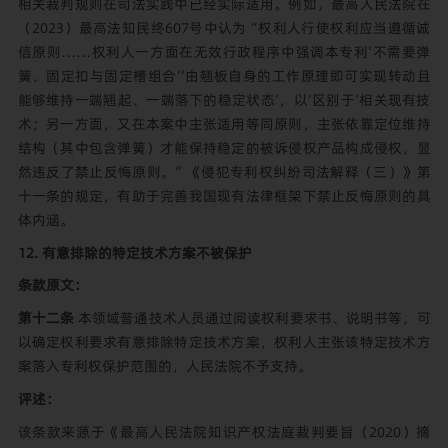
相关裁判规则在司法实践中已经实际适用。例如，最高人民法院在
（2023）最高法知民终607号中认为“权利人行使权利应当遵循诚
信原则……权利人一方面在无效行政程序中强调本专利‘不需要弹
簧、固定扣与固定槽组合’‘由翘板自身的工作原理即可实现转动且
能够维持一端翘起、一端落下的稳定状态’，以‘区别于’相关现有技
术；另一方面，又在本案中主张适用等同原则，主张依靠定位维持
结构（其中包含弹簧）才能保持稳定的被诉侵权产品构成侵权，显
然违反了禁止反悔原则。”《侵犯专利权纠纷司法解释（三）》第
十一条的规定，有助于完善我国现有法律框架下禁止反悔原则的具
体内涵。
12. 有意排除的特定技术方案不被保护
条款原文：
第十二条
本领域普通技术人员通过阅读权利要求书、说明书等，可
以确定权利要求有意排除特定技术方案，权利人主张该特定技术方
案落入专利权保护范围的，人民法院不予支持。
评述：
该条款来源于《最高人民法院知识产权法庭裁判要旨（2020）摘