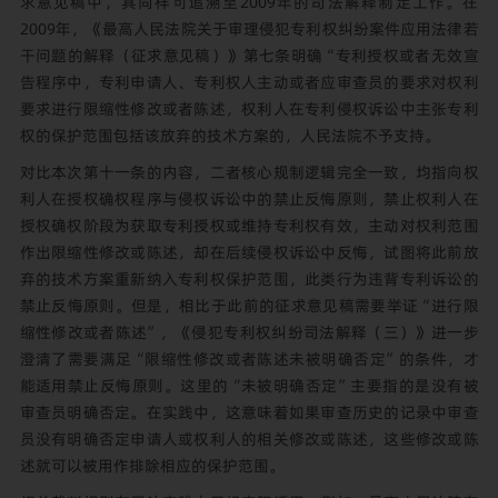
求意见稿中，其同样可追溯至2009年的司法解释制定工作。在
2009年，《最高人民法院关于审理侵犯专利权纠纷案件应用法律若
干问题的解释（征求意见稿）》第七条明确“专利授权或者无效宣
告程序中，专利申请人、专利权人主动或者应审查员的要求对权利
要求进行限缩性修改或者陈述，权利人在专利侵权诉讼中主张专利
权的保护范围包括该放弃的技术方案的，人民法院不予支持。
对比本次第十一条的内容，二者核心规制逻辑完全一致，均指向权
利人在授权确权程序与侵权诉讼中的禁止反悔原则，禁止权利人在
授权确权阶段为获取专利授权或维持专利权有效，主动对权利范围
作出限缩性修改或陈述，却在后续侵权诉讼中反悔，试图将此前放
弃的技术方案重新纳入专利权保护范围，此类行为违背专利诉讼的
禁止反悔原则。但是，相比于此前的征求意见稿需要举证“进行限
缩性修改或者陈述”，《侵犯专利权纠纷司法解释（三）》进一步
澄清了需要满足“限缩性修改或者陈述未被明确否定”的条件，才
能适用禁止反悔原则。这里的“未被明确否定”主要指的是没有被
审查员明确否定。在实践中，这意味着如果审查历史的记录中审查
员没有明确否定申请人或权利人的相关修改或陈述，这些修改或陈
述就可以被用作排除相应的保护范围。