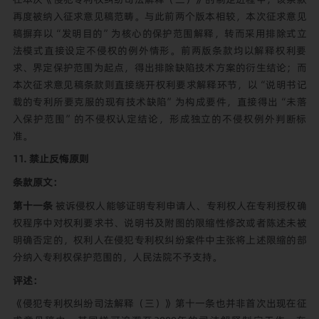
再度被纳入征求意见稿范畴。与此前两个版本相较，本次征求意见
稿摒弃以“发明目的”为核心的保护范围解释，转而采用排除式立
法模式直接设定不侵权的例外情形。前两版条款均以解释权利要
求、界定保护范围为起点，得出排除缺陷技术方案的衍生结论；而
本次征求意见稿条款则直接绕开权利要求解释环节，以“说明书记
载的专利所要克服的现有技术缺陷”为构成要件，直接得出“未落
入保护范围”的不侵权认定结论，形成独立的不侵权例外判断标
准。
11. 禁止反悔原则
条款原文：
第十一条
被诉侵权人能够证明专利申请人、专利权人在专利授权确
权程序中对权利要求书、说明书及附图的限缩性修改或者陈述未被
明确否定的，权利人在侵犯专利权纠纷案件中主张将上述限缩的部
分纳入专利权保护范围的，人民法院不予支持。
评述：
《侵犯专利权纠纷司法解释（三）》第十一条也并非首次出现在征