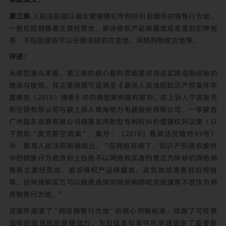
第三条
人民法院据以确定管辖侵犯专利权纠纷案件的销售行为地，
一般包括销售者主要经营地、被诉侵权产品储藏地或者查封扣押地
等，不包括原告可以任意选择的交货地、网络购物收货地等。
评述：
从规范源头来看，第三条的核心裁判思路是对司法实践成熟经验的
继承与提炼。其主要渊源可追溯至《最高人民法院知识产权案件年
度报告（2018）摘要》中的典型案例裁判规则。在上诉人宁波奥克
斯空调有限公司与被上诉人珠海格力电器股份有限公司、一审被告
广州晶东贸易有限公司侵害实用新型专利权纠纷管辖权异议案（以
下简称“奥克斯空调案”，案号：（2018）最高法民辖终93号）
中，最高人民法院明确指出，“在网络环境下，知识产权侵权案件
中的销售行为地原则上包括不以网络购买者的意志为转移的网络销
售商主要经营地、被诉侵权产品储藏地、发货地或者查封扣押地
等，但网络购买方可以随意选择的网络购物收货地通常不宜作为网
络销售行为地。”
该案件厘清了“网络销售行为地”的核心判断标准，排除了可任意
选择的收货地的管辖效力，为后续类似案件的审理提供了重要参