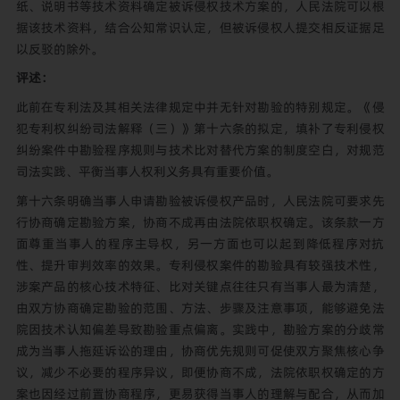
纸、说明书等技术资料确定被诉侵权技术方案的，人民法院可以根
据该技术资料，结合公知常识认定，但被诉侵权人提交相反证据足
以反驳的除外。
评述：
此前在专利法及其相关法律规定中并无针对勘验的特别规定。《侵
犯专利权纠纷司法解释（三）》第十六条的拟定，填补了专利侵权
纠纷案件中勘验程序规则与技术比对替代方案的制度空白，对规范
司法实践、平衡当事人权利义务具有重要价值。
第十六条明确当事人申请勘验被诉侵权产品时，人民法院可要求先
行协商确定勘验方案，协商不成再由法院依职权确定。该条款一方
面尊重当事人的程序主导权，另一方面也可以起到降低程序对抗
性、提升审判效率的效果。专利侵权案件的勘验具有较强技术性，
涉案产品的核心技术特征、比对关键点往往只有当事人最为清楚，
由双方协商确定勘验的范围、方法、步骤及注意事项，能够避免法
院因技术认知偏差导致勘验重点偏离。实践中，勘验方案的分歧常
成为当事人拖延诉讼的理由，协商优先规则可促使双方聚焦核心争
议，减少不必要的程序异议，即便协商不成，法院依职权确定的方
案也因经过前置协商程序，更易获得当事人的理解与配合，从而加