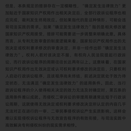
但是，本条规定的措辞存在一定模糊性，“确定发生法律效力”更
加贴近于国家知识产权局作出相关决定后，全部行政诉讼程序也相
应完成，裁判发生终局效应。但如果指代的是这种情形，可能会违
背司法实践的需求。如果“确定发生法律效力”指的是相关修改被
国家知识产权局接受，措辞可能需要进一步调整来明确此意。具体
而言，从专利无效审查的制度逻辑来看，国家知识产权局作出的无
效决定或权利要求修改的审查决定，并非一经作出即“确定发生法
律效力”。权利人若对该决定不服，有权向人民法院提起行政诉
讼，而行政诉讼程序的周期往往长达两年以上。这意味着，在国家
知识产权局作出无效决定或认可权利要求修改的决定后，只要权利
人启动行政诉讼程序，且该程序尚未终结，前述决定就处于效力待
定状态，无法满足“确定发生法律效力”的适用条件。因此，当行
政诉讼程序的介入使得相关决定的效力无法及时确定时，第五条的
适用条件难以成就。而侵权二审诉讼的审理周期通常远短于行政诉
讼周期，这就使得无效决定或权利要求修改决定所认定的内容几乎
无法对正在进行的一审、二审民事侵权诉讼产生实质影响。这样会
难以实现侵权诉讼程序与无效宣告程序的有效衔接，与司法实践中
高效解决专利侵权纠纷的现实需求相悖。