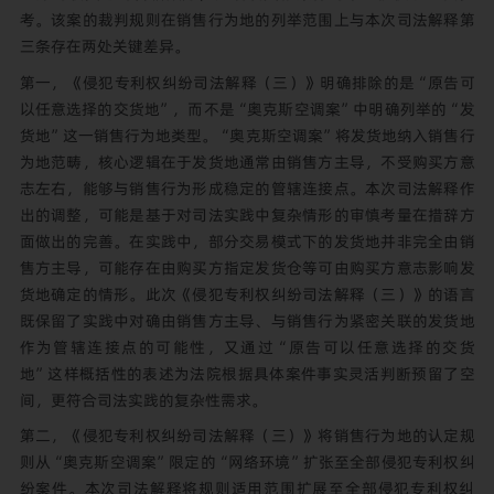
考。该案的裁判规则在销售行为地的列举范围上与本次司法解释第
三条存在两处关键差异。
第一，《侵犯专利权纠纷司法解释（三）》明确排除的是“原告可
以任意选择的交货地”，而不是“奥克斯空调案”中明确列举的“发
货地”这一销售行为地类型。“奥克斯空调案”将发货地纳入销售行
为地范畴，核心逻辑在于发货地通常由销售方主导，不受购买方意
志左右，能够与销售行为形成稳定的管辖连接点。本次司法解释作
出的调整，可能是基于对司法实践中复杂情形的审慎考量在措辞方
面做出的完善。在实践中，部分交易模式下的发货地并非完全由销
售方主导，可能存在由购买方指定发货仓等可由购买方意志影响发
货地确定的情形。此次《侵犯专利权纠纷司法解释（三）》的语言
既保留了实践中对确由销售方主导、与销售行为紧密关联的发货地
作为管辖连接点的可能性，又通过“原告可以任意选择的交货
地”这样概括性的表述为法院根据具体案件事实灵活判断预留了空
间，更符合司法实践的复杂性需求。
第二，《侵犯专利权纠纷司法解释（三）》将销售行为地的认定规
则从“奥克斯空调案”限定的“网络环境”扩张至全部侵犯专利权纠
纷案件。本次司法解释将规则适用范围扩展至全部侵犯专利权纠