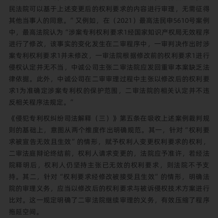
民法院可以基于上述变更后的权利要求的内容进行审理，无需征得
其他当事人的同意。”又例如，在（2021）最高法民申5610号案例
中，最高法院认为“涉案专利权利要求1经国家知识产权局无效程序
进行了修改，该事实的变化发生在二审程序中，一审判决作出时涉
案专利权利要求1并未修改，一审法院根据修改前的权利要求1进行
侵权认定并无不当，中诚公司主张二审法院应发回重审本案缺乏法
律依据。此外，中诚公司在二审审理过程中主张以修改后的权利要
求1为准确定涉案专利权的保护范围，二审法院的相关认定并不违
反相关程序法规定。”
《侵犯专利权纠纷司法解释（三）》第五条在吸收上述案例裁判规
则的基础上，意图从两个维度作出明确规范。其一，针对“权利要
求被宣告无效且生效”的情形，赋予权利人变更权利要求的权利，
二审法庭辩论终结前，权利人请求变更的，法院应予准许，若经法
院释明后，权利人仍坚持主张已无效的权利要求，则法院不予支
持。其二，针对“权利要求经修改被接受且生效”的情形，明确法
院的审理义务，应当以修改后的权利要求与被诉侵权技术方案进行
比对。这一规定明确了二审法院继续审理的义务，有效压缩了程序
拖延空间。