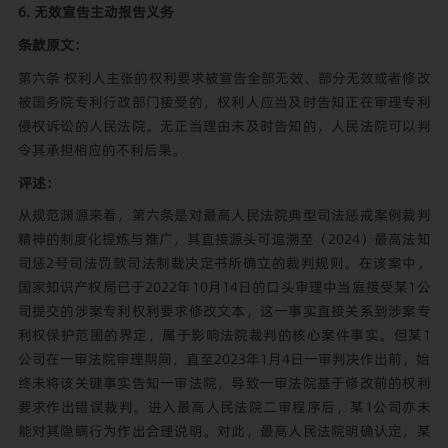
6. 无效宣告主动报告义务
条款原文：
第六条 权利人主张的权利要求被宣告全部无效、部分无效或者修改
被国务院专利行政部门接受的，权利人应当及时告知正在审理专利
侵权诉讼的人民法院。无正当理由未及时告知的，人民法院可以判
令其承担相应的不利后果。
评述：
从规范渊源来看，第六条是对最高人民法院典型司法惩戒案例裁判
精神的制度化提炼与推广，其直接源头可追溯至（2024）最高法知
司惩2号司法罚款司法制裁决定书所确立的裁判规则。在该案中，
国家知识产权局已于2022年10月14日的口头审理中当庭接受某1公
司提交的涉案专利权利要求修改文本，这一事实直接关系到涉案专
利权保护范围的界定，属于影响法院裁判的核心案件事实。但某1
公司在一审法院审理期间，直至2023年1月4日一审判决作出前，始
终未将该关键事实告知一审法院，导致一审法院基于修改前的权利
要求作出错误裁判。进入最高人民法院二审程序后，某1公司亦未
能对其隐瞒行为作出合理说明。对此，最高人民法院明确认定，某