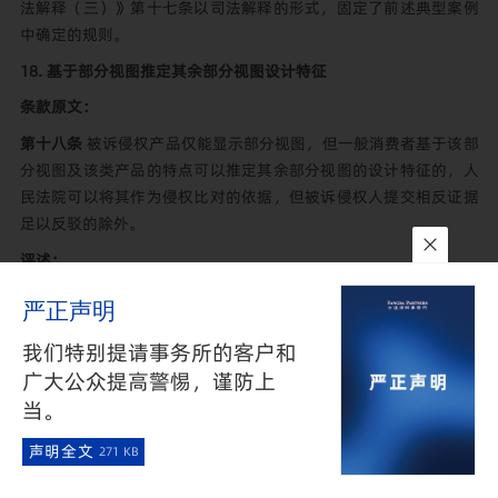
法解释（三）》第十七条以司法解释的形式，固定了前述典型案例
中确定的规则。
18.
基于部分视图推定其余部分视图设计特征
条款原文：
第十八条
被诉侵权产品仅能显示部分视图，但一般消费者基于该部
分视图及该类产品的特点可以推定其余部分视图的设计特征的，人
民法院可以将其作为侵权比对的依据，但被诉侵权人提交相反证据
足以反驳的除外。
评述：
一般消费者是外观设计侵权案件中的重要概念之一，几乎每年都有
严正声明
与之相关的典型案例。《最高人民法院关于审理侵犯专利权纠纷案
我们特别提请事务所的客户和
件应用法律若干问题的解释》第十条规定，“人民法院应当以外观
设计专利产品的一般消费者的知识水平和认知能力，判断外观设计
广大公众提高警惕，谨防上
是否相同或者近似。”《侵犯专利权纠纷司法解释（三）》即是在
当。
此条的基础上对一般消费者的认知水平和认知能力进行了进一步的
声明全文
271 KB
解释。
在外观设计侵权纠纷中，被诉侵权产品常因各种原因无法完整呈现