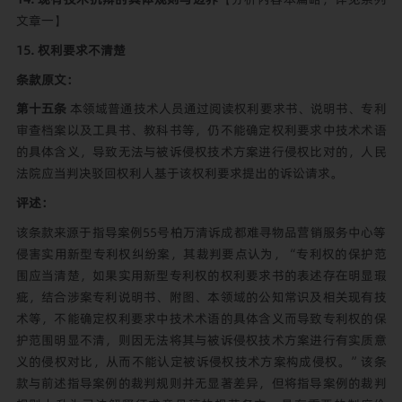
文章一
】
15. 权利要求不清楚
条款原文：
第十五条
本领域普通技术人员通过阅读权利要求书、说明书、专利
审查档案以及工具书、教科书等，仍不能确定权利要求中技术术语
的具体含义，导致无法与被诉侵权技术方案进行侵权比对的，人民
法院应当判决驳回权利人基于该权利要求提出的诉讼请求。
评述：
该条款来源于指导案例55号柏万清诉成都难寻物品营销服务中心等
侵害实用新型专利权纠纷案，其裁判要点认为，“专利权的保护范
围应当清楚，如果实用新型专利权的权利要求书的表述存在明显瑕
疵，结合涉案专利说明书、附图、本领域的公知常识及相关现有技
术等，不能确定权利要求中技术术语的具体含义而导致专利权的保
护范围明显不清，则因无法将其与被诉侵权技术方案进行有实质意
义的侵权对比，从而不能认定被诉侵权技术方案构成侵权。”该条
款与前述指导案例的裁判规则并无显著差异，但将指导案例的裁判