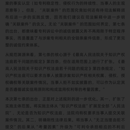
案的事实认定（如专利稳定性、侵权行为的持续性、当事人的主观
恶意等）。但是，“关联案件”的范围究竟如何还有待司法解释颁
布后进一步的实践反馈，因而我们建议在司法解释中进一步明
确“关联案件”的含义。无论“关联案件”的范围如何界定，第七条
的出台，都意味着专利诉讼中的诚信披露义务不再局限于特定程序
事实，而是覆盖了与涉案专利相关的全链条案件信息，形成了更完
整的诚信约束体系。
从规范渊源来看，第七条的核心源于《最高人民法院关于知识产权
法庭若干问题的规定》第四条，但在适用范围上进行了扩张。《最
高人民法院关于知识产权法庭若干问题的规定》第四条规定，“知
识产权法庭可以要求当事人披露涉案知识产权相关权属、侵权、授
权确权等关联案件情况。当事人拒不如实披露的，可以作为认定其
是否遵循诚实信用原则和构成滥用权利等的考量因素。”
本次第七条的出台，正是对上述规则的进一步优化。其一，扩张了
实施主体范围。将实施主体从“知识产权法庭”扩展至全部“人民法
院”，无论是否为知识产权法庭，法院均有权要求当事人提交关联
案件情况。其二，明确刚性法律后果。将当事人“无正当理由拒不
提交”的后果从“考量因素”升级为“可判令承担相应的不利后