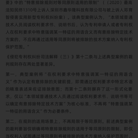
要》中的“特意排除规则对等同原则适用的限制”（（2020）最高
法知民终1310号上诉人深圳市鑫华隆科技有限公司与被上诉人邓育
智侵害实用新型专利权纠纷案）。该典型案例认为，“本领域普通
技术人员阅读权利要求书、说明书后，认为专利申请人或者专利权
人在权利要求中特意强调某一特征的用语含义而有意排除特定技术
方案的，不应再通过适用等同原则将被排除的技术方案纳入专利权
保护范围。”
《侵犯专利权纠纷司法解释（三）》第十二条与上述典型案例的裁
判规则存在两处显著差异。
第一，典型案例将“在权利要求中特意强调某一特征的用语含
义”作为认定有意排除的关键前提，即需通过权利要求中特定术语
的精准表述来佐证排除意图；而第十二条则摒弃了这一形式化要
求，仅以“本领域普通技术人员通过阅读权利要求书、说明书等可
以确定有意排除特定技术方案”为核心标准，不再将“特意强调某
一特征的用语含义”作为必要条件。
第二，在规则的适用场景上，不再局限于等同原则。前述典型案例
的裁判要旨仅明确将特意排除规则的适用于等同原则的限制，即仅
当权利人试图通过等同原则将被排除的技术方案纳入保护范围时，