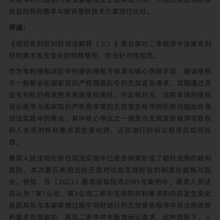
改后的权利要求与被诉侵权技术方案进行比对。
评述：
《侵犯专利权纠纷司法解释（三）》第五条对二审程序中涉案专利
权利要求发生变化的特殊情形，作出针对性规范。
作为专利侵权诉讼中的被诉侵权方标准与核心防御手段，被诉侵权
方一般都会在国家知识产权局提起专利无效宣告请求，试图通过否
定专利权的有效性来免除侵权责任。与此相对应，法院审理的侵权
诉讼程序与国家知识产权局审理的无效宣告程序的衔接问题始终是
司法实践中的难点，其中核心争议之一便是当无效宣告程序导致权
利人主张的权利要求发生变化时，正在进行的诉讼程序应如何处
理。
最高人民法院在既往司法实践中已逐步探索形成了相对成熟的裁判
规则，本次第五条的出台正是对这些实践经验的制度化提炼与固
化。例如，在（2023）最高法知民终2985号案例中，最高人民法
院认为“某1公司、某3公司二审中主张的权利要求的内容发生变化
是因其在与本案审理过程中同时进行的无效宣告程序中依法修改权
利要求而导致的，其在二审中并未新增诉讼请求，此种情形下，人