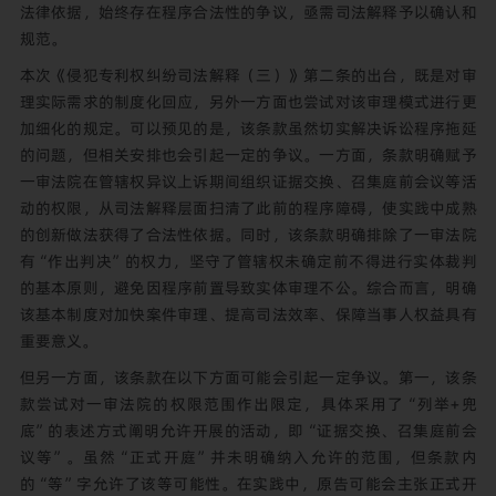
法律依据，始终存在程序合法性的争议，亟需司法解释予以确认和
规范。
本次《侵犯专利权纠纷司法解释（三）》第二条的出台，既是对审
理实际需求的制度化回应，另外一方面也尝试对该审理模式进行更
加细化的规定。可以预见的是，该条款虽然切实解决诉讼程序拖延
的问题，但相关安排也会引起一定的争议。一方面，条款明确赋予
一审法院在管辖权异议上诉期间组织证据交换、召集庭前会议等活
动的权限，从司法解释层面扫清了此前的程序障碍，使实践中成熟
的创新做法获得了合法性依据。同时，该条款明确排除了一审法院
有“作出判决”的权力，坚守了管辖权未确定前不得进行实体裁判
的基本原则，避免因程序前置导致实体审理不公。综合而言，明确
该基本制度对加快案件审理、提高司法效率、保障当事人权益具有
重要意义。
但另一方面，该条款在以下方面可能会引起一定争议。第一，该条
款尝试对一审法院的权限范围作出限定，具体采用了“列举+兜
底”的表述方式阐明允许开展的活动，即“证据交换、召集庭前会
议等”。虽然“正式开庭”并未明确纳入允许的范围，但条款内
的“等”字允许了该等可能性。在实践中，原告可能会主张正式开