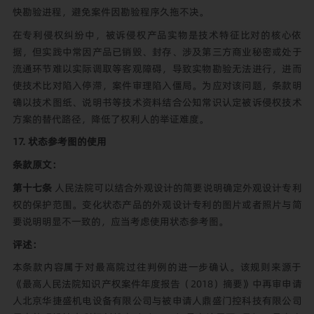
快勘验进程，避免案件因勘验程序久拖不决。
在专利侵权纠纷中，被诉侵权产品实物是技术特征比对的核心依
据，但实践中常因产品已销毁、封存、涉及第三方商业秘密或处于
流通环节难以实际调取等客观障碍，导致实物勘验无法进行，进而
使技术比对陷入停滞，案件审理陷入僵局。为应对该问题，条款明
确以技术图纸、说明书等技术资料结合公知常识认定被诉侵权技术
方案的替代路径，降低了权利人的举证难度。
17. 状态参考图的使用
条款原文：
第十七条
人民法院可以结合外观设计的简要说明确定外观设计专利
权的保护范围。变化状态产品的外观设计专利的图片或者照片与简
要说明明显不一致的，应当考虑使用状态参考图。
评述：
本条款内容属于对最高院过往判例的进一步确认。该规则来源于
《最高人民法院知识产权案件年度报告（2018）摘要》中再审申请
人北京华捷盛机电设备有限公司与被申请人鼎盛门控科技有限公司