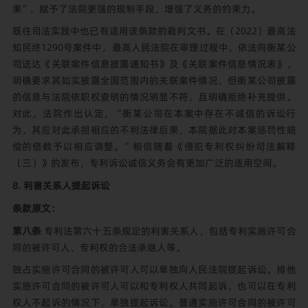
果”，赋予了法院更强的规制手段，增强了义务的约束力。
既往司法实践中也已有适用该条款的裁判文书。在（2022）最高法
知民终1290号案件中，最高人民法院在审理过程中，依法向衡某公
司送达《关联案件信息披露通知书》及《关联案件信息情况表》，
明确要求其如实披露全国范围内的关联案件情况，但衡某公司披露
的信息与法院依职权查明的情况明显不符，且明确拒绝补充提供。
对此，法院作出认定，“衡某公司在本案中存在不诚信的诉讼行
为，其应对此承担相应的不利法律后果，本院据此对本案惩罚性赔
偿的倍数予以相应调整。”相信随着《侵犯专利权纠纷司法解释
（三）》的发布，专利诉讼诚信义务会有更加广泛的适用空间。
8. 利害关系人提起诉讼
条款原文：
第八条
专利法第六十五条规定的利害关系人，包括专利实施许可合
同的被许可人、专利权的合法承继人等。
独占实施许可合同的被许可人可以单独向人民法院提起诉讼。排他
实施许可合同的被许可人可以和专利权人共同起诉，也可以在专利
权人不起诉的情况下，单独提起诉讼。普通实施许可合同的被许可