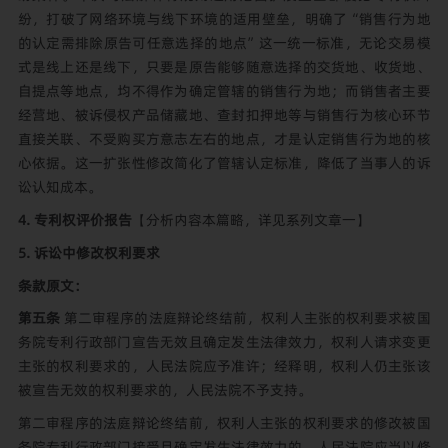
纷，打破了网络环境与线下环境的适用壁垒，明确了“销售行为地
的认定需排除原告可任意选择的地点”这一统一标准，无论交易模
式是线上还是线下，只要是原告能够随意选择的交货地、收货地、
自提点等地点，均不得作为确定管辖的销售行为地；而销售者主要
经营地、被诉侵权产品储藏地、查封扣押地等与销售行为核心环节
直接关联、不受购买方意志左右的地点，才是认定销售行为地的核
心依据。这一扩张性修改简化了管辖认定标准，降低了当事人的诉
讼认知成本。
4. 专利权评价报告
【分析内容本篇略，详见
系列文章一
】
5. 诉讼中修改权利要求
条款原文：
第五条
第二审程序的法庭辩论终结前，权利人主张的权利要求被国
务院专利行政部门宣告无效且确定发生法律效力，权利人请求变更
主张的权利要求的，人民法院应予准许；经释明，权利人仍主张该
被宣告无效的权利要求的，人民法院不予支持。
第二审程序的法庭辩论终结前，权利人主张的权利要求的修改被国
务院专利行政部门接受且确定发生法律效力的，人民法院应当以修