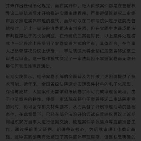
并未作出任何细化规定。而在实践中，绝大多数案件都是在管辖权
异议二审结束后才开始推进实质审理程序。严格遵循管辖权二审终
审后才推进实体审理的模式，虽然可以在二审法院认定原法院无管
辖权时，防止一审法院浪费司法审判资源，但在实践中也造成司法
审判程序过于冗长的问题。在传统纸质案卷时代，以上案件处理模
式也一定程度上是受到了案卷管理方式的约束。具体而言，在当事
人提起管辖权异议上诉后，一审法院通常将全部纸质案卷移送至二
审法院审查。这一操作模式决定了一审法院因不掌握案卷而无法开
展任何实质性审理活动。
近期实践显示，电子案卷系统的全面普及为打破上述困境提供了技
术可能。近年来，全国各级法院逐步实现案件材料的电子化采集、
存储与流转，大量案件无需依赖纸质卷宗即可完成审理全流程。由
于电子案卷的特性，使得一审法院在将电子案卷移送二审法院审查
的同时，仍可留存相关材料副本，从而具备了开展审理活动的基础
条件。在此背景下，已经有部分法院开始尝试在管辖权异议上诉期
间组织双方当事人进行证据交换、梳理案件争议焦点等庭前准备工
作，通过提前固定证据、明确争议核心，为后续审理工作奠定基
础。这种实践创新有效缩短了案件整体审理周期，但因缺乏明确的