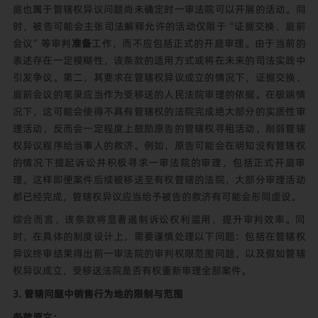
庭也属于管辖权异议问题尚未确定时一审法院可以开展的活动。同
时，被告可能会主张司法解释允许的活动仅限于“证据交换、庭前
会议”等审判
准备
工作，而不应包括正式的开庭审理。由于当前的
表述存在一定模糊性，该条款的适用方式或将在未来的司法实践中
引发争议。第二，其要求在管辖权异议成立的情况下，证据交换、
庭前会议的笔录应当作为受移送的人民法院审理的依据。在极端情
况下，这可能会使得不具有管辖权的法院完成绝大部分的实质性审
理活动，反而会一定程度上鼓励原告的管辖权寻租活动，削弱管辖
权异议程序给当事人的救济。例如，原告可能会在明知没有管辖权
的情况下提起诉讼并积极寻求一审法院的审理，包括正式开庭审
理。这样即便案件后续被移送至有权管辖的法院，大部分审理活动
都已经完成，管辖权异议应当给予被告的救济有可能会形同虚设。
综合而言，该条款将显著遏制诉讼权利滥用、提升审判效率。同
时，在具体的制度设计上，需要谨慎处理以下问题：包括在管辖权
异议终审结果得出前一审法院的审判权限范围问题，以及假如管辖
权异议成立，受移送法院是否有权重新审理全部案件。
3. 管辖问题中销售行为地的限制与范围
条款原文：