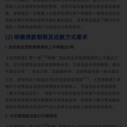
贷款人应采取有效的管控措施，否则可能会被金管总局采取监管措
施。该等规定一定程度上也是对长期以来个别借款人借用流动资金
贷款后挪作他用的金融市场乱象的回应，该等规定强化了银行对于
借款人贷款资金挪用行为监控的义务和责任。
(2) 明确贷款期限及还款方式要求
i. 流动资金贷款期限原则上不得超过3年
[16]
《流贷新规》第11条
明确”流动资金贷款期限原则上不超过三
年。对于经营现金流回收周期较长的，可适当延长贷款期限，最长
不超过五年”，在此之前，实践操作中，流动资金贷款一般不超过
[17]
三年，但也存在个别超过3年的流动资金贷款
。《流贷新规》明
确对于经营现金流回收周期较长的借款人，可适当延长贷款期限
（最长不超过五年），有助于为当前宏观经济环境下实体企业的日
常经营周转提供更长期限的流动资金支持，也有助于银行等金融机
构设计期限更加灵活的产品以支持企业借款人的流动资金需求。
ii. 中长期贷款应实行分期偿还
[18]
《流贷新规》第23条
明确”期限超过一年的流动资金贷款原则上