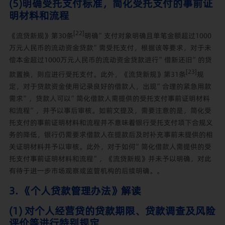
(5)明确受托支付标准，简化受托支付的事前证
明材料和流程
[22]
《流贷新规》第30条
明确”支付对象明确且单笔金额超过1000
万元人民币的流动资金贷款”需受托支付，根据该等要求，对于未
偿本金超过1000万元人民币的流动资金贷款进行”借新还旧”的贷
[23]
款置换，则应进行受托支付。此外，《流贷新规》第31条
规
定，对于贷款资金使用记录良好的借款人，出现”合理的紧急用款
需求”，贷款人可以”简化借款人需提供的受托支付事前证明材料
和流程”，并予以事后审核。如前文提及，需要注意的是，简化受
托支付的事前证明材料和流程并不意味着银行受托支付项下合规义
务的降低，银行仍需要求借款人在提款后及时补充事前未提供的相
关证明材料并予以审核。此外，对于如何”简化借款人需提供的受
托支付事前证明材料和流程”，《流贷新规》并未予以明确，对此
有待于进一步市场观察或监管机构的后续明确。。
3. 《个人贷款管理办法》解读
(1) 对个人经营贷的贷款期限、贷款调查及风险
评价等进行特别规定