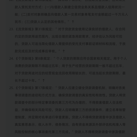
款人受托支付方式：(一)与借款人新建立信贷业务关系且借款人信用状况一
般；(二)支付对象明确且向借款人某一交易对象单笔支付金额超过一千万元人
民币；(三)贷款人认定的其他情形。”
↑
《流贷新规》第31条规定：”对于贷款资金使用记录良好的借款人，在合同
约定的贷款用途范围内，出现合理的紧急用款需求，经评估认为风险可控
的，贷款人可适当简化借款人需提供的受托支付事前证明材料和流程，于放
款完成后及时完成事后审核。”
↑
《个贷新规》第8条规定：”个人贷款的期限应符合国家相关规定。用于个人
消费的贷款期限不得超过五年；用于生产经营的贷款期限一般不超过五年，
对于贷款用途对应的经营现金流回收周期较长的，可适当延长贷款期限，最
长不超过十年。”
↑
《个贷新规》第17条规定：”贷款人应建立健全贷款调查机制，明确对各类
事项调查的途径和方式方法，确保贷款调查的真实性和有效性。贷款人将贷
款调查中的部分特定事项委托第三方代为办理的，不得损害借款人合法权
益，并确保相关风险可控。贷款人应明确第三方的资质条件，建立名单制管
理制度，并定期对名单进行审查更新。贷款人不得将贷款调查中涉及借款人
真实意思表示、收入水平、债务情况、自有资金来源及外部评估机构准入等
风险控制的核心事项委托第三方完成。”贷款人不得将贷款调查中涉及借款