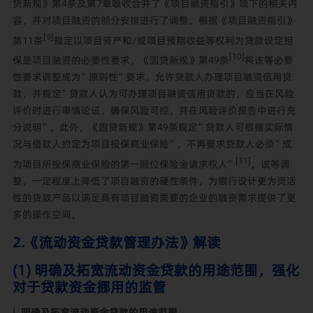
贷新规》第4条及第7章吸收合并了《项目融资指引》项下的相关内
容，并对项目融资的部分安排进行了调整。根据《项目融资指引》
[9]
第11条
规定以项目资产和/或项目预期收益等权利为贷款设定担
[10]
保是项目融资的必要性要求，《固贷新规》第49条
将该等必要
性要求调整成为”原则性”要求，允许贷款人办理项目融资信用贷
款，并规定”贷款人认为可办理项目融资信用贷款的，应当在风险
评价时进行审慎论证，确保风险可控，并在风险评价报告中进行充
分说明”。此外，《固贷新规》第49条规定”贷款人可根据实际情
况与借款人约定为项目投保商业保险”，不再要求贷款人必须”成
[11]
为项目所投保商业保险的第一顺位保险金请求权人”
。该等调
整，一定程度上降低了项目融资的硬性条件，为银行设计更为灵活
性的贷款产品以满足具有项目融资需要的企业的融资需求提供了更
多的操作空间。
2.《流动资金贷款管理办法》解读
(1) 明确及拓宽流动资金贷款的用途范围，强化
对于贷款资金挪用的监管
i. 明确及拓宽流动资金贷款的用途范围