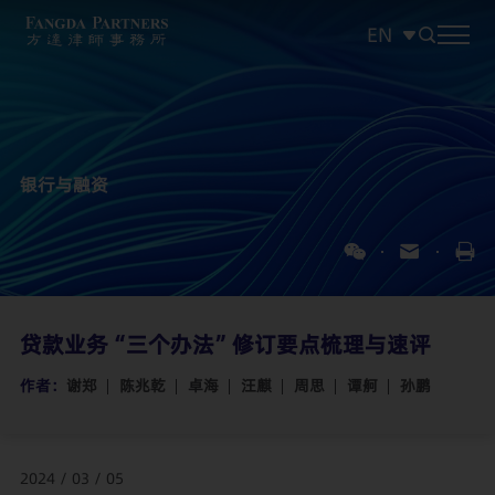
EN
中文
EN
日本語
银行与融资
贷款业务“三个办法”修订要点梳理与速评
作者：
谢郑
陈兆乾
卓海
汪麒
周思
谭舸
孙鹏
2024 / 03 / 05