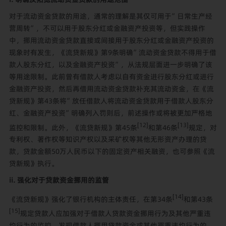
对于流动资金贷款的用途，通常的理解是其仅可用于”日常生产经
营周转”，不可以用于股东分红或金融资产投资等，但实践操作
中，挪用流动资金贷款直接或间接用于股东分红或金融资产投资的
现象时有发生，《流贷新规》第9条明确”流动资金贷款不得用于借
款人股东分红，以及金融资产投资”，从法规层面进一步明确了该
等用途限制。此前曾有借款人考虑以自有资金进行股东分红或进行
金融资产投资，然后再借用流动资金贷款补充其流动资金，在《流
贷新规》第43条将”放任借款人将流动资金贷款用于借款人股东分
红、金融资产投资”明确列入罚则后，前述操作或将被更加严格地
[12]
[13]
监控和限制。此外，《流贷新规》第45条
和第46条
规定，对
专利权、著作权等知识产权以及采矿权等其他无形资产办理的贷
款，贷款金额50万人民币以下的固定资产相关融资，也可参照《流
贷新规》执行。
ii. 强化对于贷款资金挪用的监管
[14]
《流贷新规》强化了银行机构的主体责任，在第34条
和第43条
[15]
规定贷款人应加强对于借款人贷款资金挪用行为及其他严重违
约行为的监控，发现借款人挪用贷款资金或其他严重违约行为的，