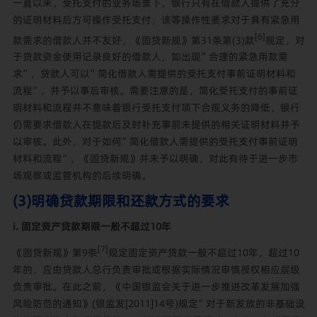
一直以来，受托支付的业务场景下，银行只有在借款人提供了充分
的证明材料后方可操作受托支付，该等操作性要求对于具有紧急用
[6]
款需求的借款人并不友好，《固贷新规》第31条第(3)款
规定，对
于贷款资金使用记录良好的借款人，如出现”合理的紧急用款需
求”，贷款人可以”简化借款人需提供的受托支付事前证明材料和
流程”，并予以事后审核。
需要注意的是，简化受托支付的事前证
明材料和流程并不意味着银行受托支付项下合规义务的降低，银行
仍需要求借款人在提款后及时补充事前未提供的相关证明材料并予
以审核。此外，对于如何”简化借款人需提供的受托支付事前证明
材料和流程”，《固贷新规》并未予以明确，对此有待于进一步市
场观察或监管机构的后续明确。
(3)明确贷款期限和还款方式的要求
i. 固定资产贷款期限一般不超过10年
[7]
《固贷新规》第9条
规定固定资产贷款一般不超过10年，超过10
年的，应由贷款人总行负责审批或根据实际情况审慎授权相应层级
负责审批。在此之前，《中国银监会关于进一步推进改革发展加强
风险防范的通知》(银监发[2011]14号)规定”对于新发放的非基础设