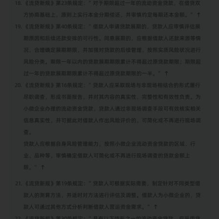
《流贷新规》第23条规定：”对于期限超过一年的流动资金贷款，在借贷双
方协商基础上，原则上实行本金分期偿还，并审慎约定每期还本金额。”
↑
《流贷新规》第40条规定：”借款人申请贷款展期的，贷款人应审慎评估展
期原因和后续还款安排的可行性。同意展期的，应根据借款人还款来源等情
况，合理确定展期期限，并加强对贷款的后续管理，按照实质风险状况进行
风险分类。期限一年以内的贷款展期期限累计不得超过原贷款期限；期限超
过一年的贷款展期期限累计不得超过原贷款期限的一半。”
↑
《流贷新规》第16条规定：”贷款人应采取现场与非现场相结合的形式履行
尽职调查，形成书面报告，并对其内容的真实性、完整性和有效性负责。为
小微企业办理的流动资金贷款，贷款人通过非现场调查手段可有效核实相关
信息真实性，并可据此对借款人作出风险评价的，可简化或不再进行现场调
查。
贷款人应根据自身风险管理能力，按照小微企业流动资金贷款的区域、行
业、品种等，审慎确定借款人可简化或不再进行现场调查的贷款金额上
限。”
↑
《流贷新规》第19条规定：”贷款人可根据实际需要，制定针对不同类型借
款人的测算方法，并适时对方法进行评估及调整。借款人为小微企业的，贷
款人可通过其他方式分析判断借款人营运资金需求。”
↑
《流贷新规》第30条规定：”具有以下情形之一的流动资金贷款，应采用贷