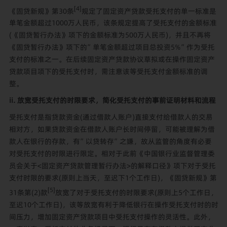
[4]
《固贷新规》第30条
规定了固定资产贷款受托支付的单一标准是
单笔金额超过1000万人民币，该条规定提高了受托支付的金额标准
(《固贷暂行办法》项下的金额标准为500万人民币)，并且不再将
《固贷暂行办法》项下的”单笔金额超过项目总投资5%”作为受托
支付的标准之一。在后续固定资产贷款协议草拟或在操作固定资产
贷款项目项下的受托支付时，需注意该等受托支付金额标准的调
整。
ii. 放宽受托支付的时限要求，简化受托支付的事前证明材料和流程
受托支付是指贷款资金(通过借款人账户)直接支付给借款人的交易
相对方，如果贷款资金在借款人账户长时间停留，可能被理解为借
款人在银行的存款，有”以贷转存”之嫌，故从监管的角度有必要
对受托支付的时限进行限定。相对于此前《中国银行业监督管理委
员会关于<固定资产贷款管理暂行办法>的解释口径》项下对于受托
支付时限的要求(原则上当天，至迟下1个工作日)，《固贷新规》第
[5]
31条第(2)款
放宽了对于受托支付的时限要求(原则上5个工作日，
至迟10个工作日)，该等放宽有利于降低银行在操作受托支付时的时
间压力，增加固定资产贷款项目中受托支付操作的灵活性。此外，