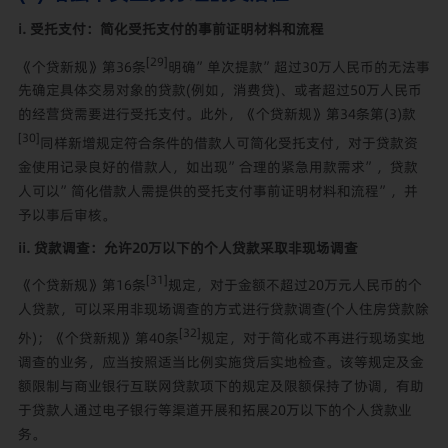
i. 受托支付：简化受托支付的事前证明材料和流程
[29]
《个贷新规》第36条
明确”单次提款”超过30万人民币的无法事
先确定具体交易对象的贷款(例如，消费贷)、或者超过50万人民币
的经营贷需要进行受托支付。此外，《个贷新规》第34条第(3)款
[30]
同样新增规定符合条件的借款人可简化受托支付，对于贷款资
金使用记录良好的借款人，如出现”合理的紧急用款需求”，贷款
人可以”简化借款人需提供的受托支付事前证明材料和流程”，并
予以事后审核。
ii. 贷款调查：允许20万以下的个人贷款采取非现场调查
[31]
《个贷新规》第16条
规定，对于金额不超过20万元人民币的个
人贷款，可以采用非现场调查的方式进行贷款调查(个人住房贷款除
[32]
外)；《个贷新规》第40条
规定，对于简化或不再进行现场实地
调查的业务，应当按照适当比例实施贷后实地检查。该等规定及金
额限制与商业银行互联网贷款项下的规定及限额保持了协调，有助
于贷款人通过电子银行等渠道开展和拓展20万以下的个人贷款业
务。