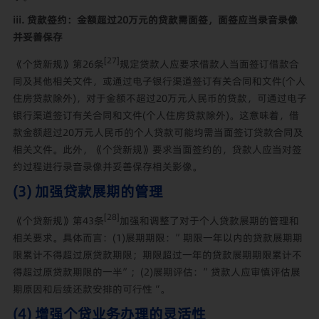
iii. 贷款签约：金额超过20万元的贷款需面签，面签应当录音录像
并妥善保存
[27]
《个贷新规》第26条
规定贷款人应要求借款人当面签订借款合
同及其他相关文件，或通过电子银行渠道签订有关合同和文件(个人
住房贷款除外)，对于金额不超过
20万元人民币的贷款，可通过电子
银行渠道签订有关合同和文件(个人住房贷款除外)。这意味着，借
款金额超过20万元人民币的个人贷款可能均需当面签订贷款合同及
相关文件。此外，《个贷新规》要求当面签约的，贷款人应当对签
约过程进行录音录像并妥善保存相关影像。
(3) 加强贷款展期的管理
[28]
《个贷新规》第43条
加强和调整了对于个人贷款展期的管理和
相关要求。具体而言：(1)展期期限：”期限一年以内的贷款展期期
限累计不得超过原贷款期限；期限超过一年的贷款展期期限累计不
得超过原贷款期限的一半”；(2)展期评估：”贷款人应审慎评估展
期原因和后续还款安排的可行性
“。
(4) 增强个贷业务办理的灵活性