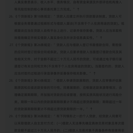
人真实意思表示、收入水平、债务情况、自有资金来源及外部评估机构准入
等风险控制的核心事项委托第三方完成。”
↑
《个贷新规》第18条规定：”贷款人应建立并执行贷款面谈制度。贷款人可
根据业务需要通过视频形式与借款人面谈(不含用于个人住房用途的贷款)。视
频面谈应当在贷款人自有平台上进行，记录并保存影像。贷款人应当采取有
效措施确定并核实借款人真实身份及所涉及信息真实性。”
↑
《个贷新规》第26条规定：”贷款人应与借款人签订书面借款合同，需担保
的应同时签订担保合同或条款。贷款人应要求借款人当面签订借款合同及其
他相关文件，对于金额不超过二十万元人民币的贷款，可或通过电子银行渠
道签订有关合同和文件(不含用于个人住房用途的贷款)。当面签约的，贷款人
应当对签约过程进行录音录像并妥善保存相关影像。”
↑
《个贷新规》第43条规定：”借款人申请贷款展期的，贷款人应审慎评估展
期原因和后续还款安排的可行性。同意展期的，应根据还款来源等情况，合
理确定展期期限，并加强对贷款的后续管理，按照实质风险状况进行风险分
类。期限一年以内的贷款展期期限累计不得超过原贷款期限；期限超过一年
的贷款展期期限累计不得超过原贷款期限的一半。”
↑
《个贷新规》第36条规定：”有下列情形之一的个人贷款，经贷款人同意可
以采取借款人自主支付方式：(一)借款人无法事先确定具体交易对象且单次提
款金额不超过三十万元人民币的；(二)借款人交易对象不具备条件有效使用非