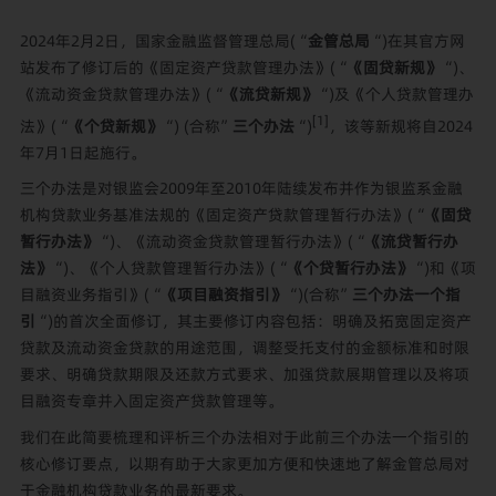
2024年2月2日，国家金融监督管理总局(“
金管总局
“)在其官方网
站发布了修订后的《固定资产贷款管理办法》(“
《固贷新规》
“)、
《流动资金贷款管理办法》(“
《流贷新规》
“)及《个人贷款管理办
[1]
法》(“
《个贷新规》
“) (合称”
三个办法
“)
，该等新规将自2024
年7月1日起施行。
三个办法是对银监会2009年至2010年陆续发布并作为银监系金融
机构贷款业务基准法规的《固定资产贷款管理暂行办法》(“
《固贷
暂行办法》
“)、《流动资金贷款管理暂行办法》(“
《流贷暂行办
法》
“)、《个人贷款管理暂行办法》(“
《个贷暂行办法》
“)和《项
目融资业务指引》(“
《项目融资指引》
“)(合称”
三个办法一个指
引
“)的首次全面修订，其主要修订内容包括
：明确及拓宽固定资产
贷款及流动资金贷款的用途范围，调整受托支付的金额标准和时限
要求、明确贷款期限及还款方式要求、加强贷款展期管理以及将项
目融资专章并入固定资产贷款管理等。
我们在此简要梳理和评析三个办法相对于此前三个办法一个指引的
核心修订要点，以期有助于大家更加方便和快速地了解金管总局对
于金融机构贷款业务的最新要求。