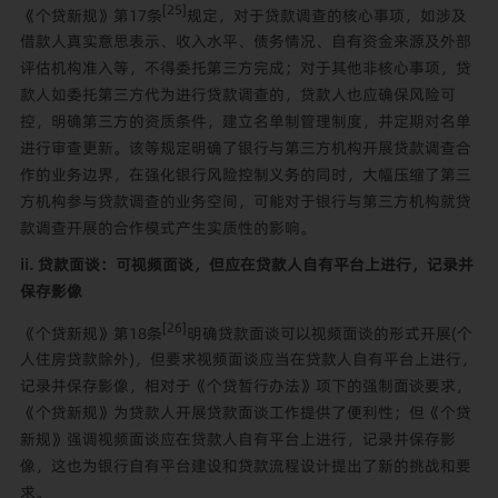
[25]
《个贷新规》第17条
规定，对于贷款调查的核心事项，如涉及
借款人真实意思表示、收入水平、债务情况、自有资金来源及外部
评估机构准入等，不得委托第三方完成；对于其他非核心事项，贷
款人如委托第三方代为进行贷款调查的，贷款人也应确保风险可
控，明确第三方的资质条件，建立名单制管理制度，并定期对名单
进行审查更新。该等规定明确了银行与第三方机构开展贷款调查合
作的业务边界，在强化银行风险控制义务的同时，大幅压缩了第三
方机构参与贷款调查的业务空间，可能对于银行与第三方机构就贷
款调查开展的合作模式产生实质性的影响。
ii. 贷款面谈：可视频面谈，但应在贷款人自有平台上进行，记录并
保存影像
[26]
《个贷新规》第18条
明确贷款面谈可以视频面谈的形式开展(个
人住房贷款除外)，但要求视频面谈应当在贷款人自有平台上进行，
记录并保存影像，相对于《个贷暂行办法》项下的强制面谈要求，
《个贷新规》为贷款人开展贷款面谈工作提供了便利性；但《个贷
新规》强调视频面谈应在贷款人自有平台上进行，记录并保存影
像，这也为银行自有平台建设和贷款流程设计提出了新的挑战和要
求。