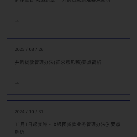
华银行就其向运通网城房地产投资信托(EC World REIT)提供
约400,000,000新加坡币的上市(SGX)前融资项目提供中国法
律服务。
代表渣打银行、德意志银行、法国巴黎银行就其向
Dynapack Group提供250,000,000新加坡币、多贷款用途
(包括并购、流动资金和再融资)、多司法管辖区域的贷款项
2025 / 08 / 26
目提供中国法律服务。
并购贷款管理办法(征求意见稿)要点简析
代表巴克莱银行就其向中国中车(SSE: 601766)某境外控股子
公司提供25,000,000英镑的定期贷款提供中国法律服务。
代表瑞士信贷银行就其向远洋集团(HKEX: 3377)某境外控股
子公司提供100,000,000美元的定期贷款项目提供中国法律
服务。
代表法国外贸银行、荷兰银行、华侨永亨银行等银团成员就
2024 / 10 / 31
其向中国中化某境内全资子公司提供485,000,000美元的销
售前融资项目提供法律服务。
11月1日起实施 - 《银团贷款业务管理办法》要点
解析
代表法国外贸银行、韩国产业银行、马来亚银行等银团成员