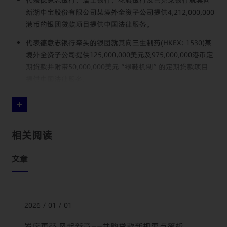
新湖中宝股份有限公司某境外全资子公司提供4,212,000,000
港币的银团贷款项目提供中国法律服务。
代表德意志银行牵头的银团就其向三生制药(HKEX: 1530)某
境外全资子公司提供125,000,000美元及975,000,000港币定
期贷款并附带50,000,000美元“绿鞋机制”的定期贷款项目
提供中国法律服务。
代表台北富邦商业银行、台新国际商业银行等银团成员就其
向中华开发资本股份有限公司某境外全资子公司提供
80,000,000美元的并购贷款项目提供中国法律服务。
相关阅读
代表中国银行、星展银行、恒生银行、马来亚银行就其向大
信商用信托(Dasin Retail Trust)提供约52,000,000新加坡币
文章
的上市(SGX)前融资项目提供中国法律服务。
代表国际金融公司就其向老百姓大药房连锁股份有限公司
(SSE: 603883)提供1,000,000,000人民币的定期贷款项目提
2026 / 01 / 01
供中国法律服务。
代表星展银行、东亚银行、马来亚银行、南洋商业银行、大
岁序更替 风起新章——并购贷款新规要点简析