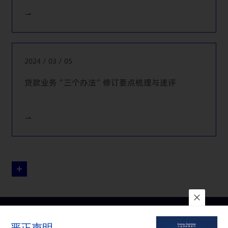
就其向东营方圆有色金属有限公司、东营鲁方金属材料有限
公司提供120,000,000美元的销售前融资项目提供法律服
务。
代表中国建设银行(亚洲)股份有限公司参与其向中国电子有
限公司的香港子公司提供800,000,000美元的融资项目，该
2024 / 03 / 05
融资主要用于收购某开曼公司的股份，补充该开曼公司的营
贷款业务“三个办法”修订要点梳理与速评
运资金、原有境外贷款的再融资以及股权激励计划项下的股
份回购等。
代表中国建设银行(亚洲)股份有限公司参与其向中国能源工
程集团规划设计有限公司的香港子公司提供72,000,000欧元
的融资项目，该融资主要用于收购某西班牙公司的股份以及
补充该西班牙公司和香港子公司的日常营运资金需求。
代表中国工商银行(亚洲)有限公司参与其向上海吉祥航空香
港有限公司提供1,200,000,000港币的融资项目，该融资用于
购买中国东方航空股份有限公司的H股股份。
联系我们
所在地
订阅
代表美国银行参与其向工商银行伦敦(ICBC (London) Plc)提
供300,000,000美元的融资项目。
严正声明