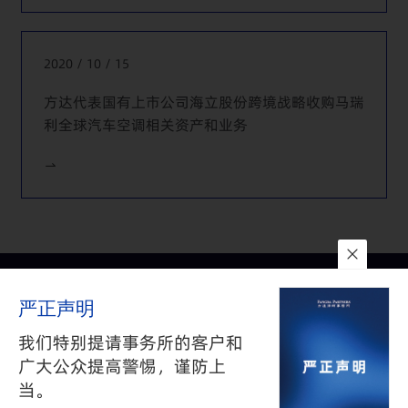
提供法律服务
代表Morgan Stanley Asia Limited和UBS AG为统一企业中
2020 / 10 / 15
国控股有限公司香港联合交易所主板上市提供法律服务
方达代表国有上市公司海立股份跨境战略收购马瑞
代表承销商为NetDragon Websoft Inc.香港联合交易所创业
利全球汽车空调相关资产和业务
板上市提供法律服务
代表Goldman Sachs （Asia） L.L.C.， Morgan Stanley &
Co. International Limited 和 Morgan Stanley Dean
Witter Asia Limited为世茂房地产控股有限公司香港联合交
易所主板上市提供法律服务
联系我们
所在地
订阅
严正声明
隐私政策
与
免责声明
沪公网安备 31010602002626号
沪ICP备05009743号-1
我们特别提请事务所的客户和
©2025 FANGDA PARTNERS. ALL RIGHTS RESERVED 上海市方达
广大公众提高警惕，谨防上
律师事务所版权所有
当。