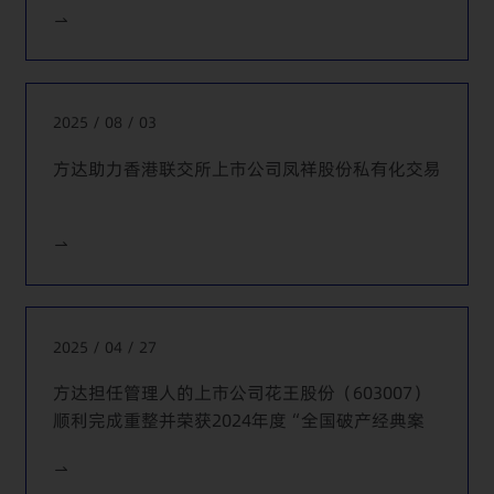
（600018.SH）对其非公开发行股份并申请豁免要约收购提
供法律服务
代表中信证券为宝钢股份（600019.SH）发行可分离交易公
司债券提供法律服务
2025 / 08 / 03
代表大生农业金融为其2015年H股及内资股供股、2016年配
售H股提供法律服务
方达助力香港联交所上市公司凤祥股份私有化交易
代表上海复旦张江生物医药股份有限公司为其增发H股以及
创业板转主板上市提供法律服务
代表DBS为First Sponsor Group Limited2014年在新加坡上
市提供法律服务
代表Focus Media Holding Limited为其美国纳斯达克上市
2025 / 04 / 27
和2010年后续融资提供法律服务
方达担任管理人的上市公司花王股份（603007）
代表MERRILL LYNCH以及CREDIT SUISSE为Country Style
顺利完成重整并荣获2024年度“全国破产经典案
Cooking Restaurant Chain Co.， Ltd.在纽约证券交易所上
例”提名奖
市提供法律服务
代表阿里巴巴网络有限公司为其在香港联合交易所主板上市