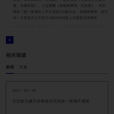
核，注册阶段）、三生国健（承销商律师，已反馈）、中芯
国际（第一家境外上市公司发行A股企业，承销商律师，进行
中）为其首次公开发行A股并科创板上市提供法律服务
代表分众传媒（002027.SZ），为其借壳上市提供法律服务
代表新泉股份（603179.SH），为其首次公开发行A股并上市
提供法律服务
代表平安资管及资管计划之全体受益人为其京沪高铁
相关阅读
（601816.SH）投资项目提供法律建议
代表摩根斯坦利华鑫证券为其作为东电B的财务顾问就浙能电
新闻
文章
力（600023.SH）换股吸收合并东电B并首次公开发行上市提
供法律服务
代表海立股份（600619.SH）为其非公开发行股份、发行公
2025 / 09 / 09
司债、发行股份购买杭州富生电器100%股权、发行超短期融
资券以及2020年发行可转债提供法律服务
方达助力康方生物成功完成新一轮境外增发
代表上海同盛投资（集团）有限公司为上港集团