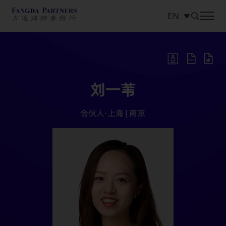
EN
中文
EN
日本語
刘一苇
合伙人·上海 | 南京