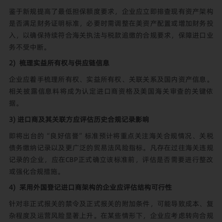
鉴于新规提高了最低担保额度要求，企业应立即排查现有资产架构
是否满足财务证明标准，必要时需调整在美资产配置或增加财务投
入，以确保持续符合海关执法与税款追缴的合规要求，保障进口业
务不受中断。
2) 梳理实益所有权与供应链信息
企业应着手梳理所有权、实益所有权、关联关系及国内资产信息。
相关披露信息料将成为认定进口商资格及美国海关审查的关键依
据。
3) 进口商及其关联方应评估历史合规记录影响
即将出台的“良好信誉”标准预计将重点关注海关合规情况、关税
债务缴纳记录以及更广泛的贸易法风险指标。凡存在过往海关违规
记录的企业，应在CBP正式确立该标准前，评估是否需要进行整改
或强化合规措施。
4) 采用外国登记进口商架构的企业应评估结构可行性
针对非正式报关的禁令及正式报关的附加条件，可能导致成本、复
杂程度及运营风险显著上升。在某些情形下，企业应考虑转向合规