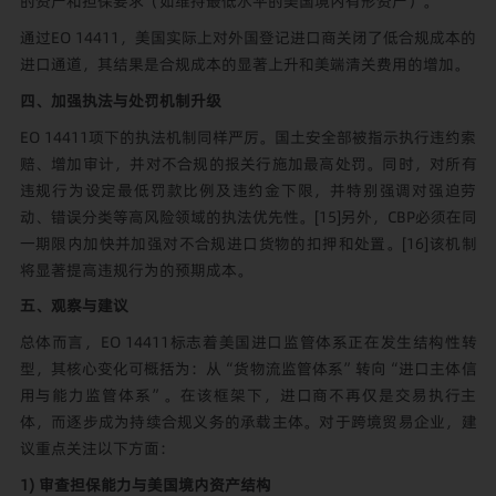
的资产和担保要求（如维持最低水平的美国境内有形资产）。
通过EO 14411，美国实际上对外国登记进口商关闭了低合规成本的
进口通道，其结果是合规成本的显著上升和美端清关费用的增加。
四、
加强执法与处罚机制升级
EO 14411项下的执法机制同样严厉。国土安全部被指示执行违约索
赔、增加审计，并对不合规的报关行施加最高处罚。同时，对所有
违规行为设定最低罚款比例及违约金下限，并特别强调对强迫劳
动、错误分类等高风险领域的执法优先性。
[15]
另外，CBP必须在同
一期限内加快并加强对不合规进口货物的扣押和处置。
[16]
该机制
将显著提高违规行为的预期成本。
五、
观察与建议
总体而言，EO 14411标志着美国进口监管体系正在发生结构性转
型，其核心变化可概括为：从“货物流监管体系”转向“进口主体信
用与能力监管体系”。在该框架下，进口商不再仅是交易执行主
体，而逐步成为持续合规义务的承载主体。对于跨境贸易企业，建
议重点关注以下方面：
1) 审查
担保能力与美国境内资产结构