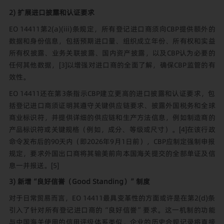
2)
扩展进口披露和认证要求
EO 14411第2(a)(iii)条规定，所有登记进口商须向CBP提供额外的
数据和身份信息，包括预期进口量、组织成立年份、所有权和实益
所有权披露、业务关联披露、国内资产披露，以及CBP认为必要的
任何其他数据，
[3]
以增强对进口商的全面了解，确保CBP监管的有
效性。
EO 14411还在第3条指示CBP建立更高的进口披露和认证要求，包
括登记进口商须证明其遵守关键供应链要求、披露外国税务和全球
商业标识符，并提供详细的供应链和生产方法信息，例如制造商的
产品标识符或关键规格（例如，成分、等级或尺寸）。
[4]
在该行政
命令发布后的90天内（即2026年9月1日前），CBP应制定强制申报
规定，要求外国出口商将其输美前向本国海关提交的全部单证及信
息一并报送。
[5]
3) 新增“良好信誉（Good Standing）”制度
对于日常贸易而言，EO 14411最具变革性的方面或许是在第2(d)条
引入了针对所有登记进口商的“良好信誉”要求。这一机制的功能
与中国海关使用的信用评级体系类似，企业的历史合规记录将直接