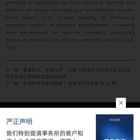
permitted by applicable law, take actions to expedite and
enhance the seizure and disposal of noncompliant imports.
These actions shall include reducing or eliminating
regulatory burdens to voluntary abandonment, increasing
bond requirements for high-risk shipments, authorizing
third-party disposal, and utilizing authorities under 19 U.S.C.
1612.
上一篇：
藩篱既立，影响几何——CRD VI在爱尔兰完成转化立法及
对中资银行跨境航空融资的评析
下一篇：
生命科学与医疗健康 — 监管与市场观察 第 01 期
联系我们
所在地
订阅
严正声明
隐私政策
与
免责声明
沪公网安备 31010602002626号
沪ICP备05009743号-1
我们特别提请事务所的客户和
©2025 FANGDA PARTNERS. ALL RIGHTS RESERVED 上海市方达