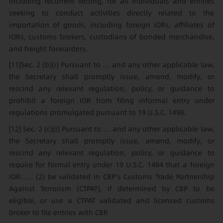
including recurrent vetting, for all individuals and entities
seeking to conduct activities directly related to the
importation of goods, including foreign IORs, affiliates of
IORs, customs brokers, custodians of bonded merchandise,
and freight forwarders.
[11]
Sec. 2 (b)(i) Pursuant to … and any other applicable law,
the Secretary shall promptly issue, amend, modify, or
rescind any relevant regulation, policy, or guidance to
prohibit a foreign IOR from filing informal entry under
regulations promulgated pursuant to 19 U.S.C. 1498.
[12]
Sec. 2 (c)(i) Pursuant to … and any other applicable law,
the Secretary shall promptly issue, amend, modify, or
rescind any relevant regulation, policy, or guidance to
require for formal entry under 19 U.S.C. 1484 that a foreign
IOR: … (2) be validated in CBP’s Customs Trade Partnership
Against Terrorism (CTPAT), if determined by CBP to be
eligible, or use a CTPAT validated and licensed customs
broker to file entries with CBP.