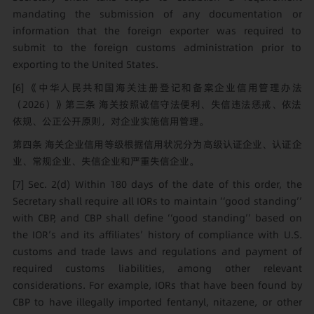
mandating the submission of any documentation or
information that the foreign exporter was required to
submit to the foreign customs administration prior to
exporting to the United States.
[6]
《中华人民共和国海关注册登记和备案企业信用管理办法
（2026）》第三条 海关按照诚信守法便利、失信违法惩戒、依法
依规、公正公开原则，对企业实施信用管理。
第四条 海关企业信用等级根据信用状况分为高级认证企业、认证企
业、常规企业、失信企业和严重失信企业。
[7]
Sec. 2(d) Within 180 days of the date of this order, the
Secretary shall require all IORs to maintain ‘‘good standing’’
with CBP, and CBP shall define ‘‘good standing’’ based on
the IOR’s and its affiliates’ history of compliance with U.S.
customs and trade laws and regulations and payment of
required customs liabilities, among other relevant
considerations. For example, IORs that have been found by
CBP to have illegally imported fentanyl, nitazene, or other