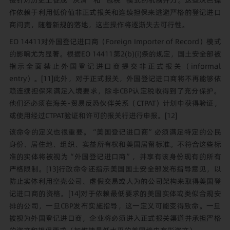
作依赖于利用低价值非正式报关和连续担保来逃避严格的登记进口
商问责，随着新规的落地，这些操作将逐渐失去可行性。
EO 14411对外国登记进口商（Foreign Importer of Record）模式
的影响尤为显著。根据EO 14411第2(b)(i)条的规定，国土安全部被
指示全面禁止外国登记进口商提交非正式报关（informal
entry）。
[11]
此外，对于正式报关，外国登记进口商将不再能够依
赖连续担保来满足入境要求，除非CBP认定税收得到了充分保护。
他们还必须在海关-贸易反恐伙伴关系（CTPAT）计划中获得验证，
或使用经过CTPAT验证和许可的报关行进行申报。
[12]
该命令的定义也很重要。“美国登记进口商”必须满足特定的公民
身份、居住地、组织、实益所有权和美国居留标准。不符合这些标
准的实体将被视为“外国登记进口商”，并享有该身份现有的所有
严格限制。
[13]
行政命令还指示美国国土安全部发布指导意见，以
防止实体利用空壳公司、虚假交易或人为的公司架构来取得美国登
记进口商的资格。
[14]
对于依赖最低要求的美国实体或类似合规安
排的公司，一旦CBP发布实施指导，这一定义可能变得致命。一旦
被视为外国登记进口商，企业将必须进入正式报关渠道并承担严格