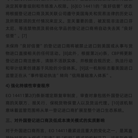
决定其审查级别和市场准入权限。
[6]
EO 14411的“良好信誉”状态
将根据登记进口商及其关联公司遵守美国海关和贸易法律的历史以
及所需款项的支付情况来定义。至关重要的是，被发现非法进口芬
太尼、等违禁物质及前体化学品的登记进口商将自动失去其“良好
信誉”。
[7]
未保持“良好信誉”的登记进口商将被禁止进口到美国或从事与货
物进口直接相关的任何活动。
[8]
此外，根据第2(e)条，CBP将更新
登记进口商注册库，清除不活跃实体，并根据合规历史、执法行动
和审计结果创建基于风险的分级体系。
[9]
这一机制标志着美国进口
监管正在从“事件驱动执法”转向“信用基础准入体系”。
4) 强化持续性审查程序
EO 14411第2(f)条新增定期复审制度，审查对象包括外国登记进口
商的关联方、报关行、保税货物保管人以及货运代理。
[10]
该机制
意味着监管范围将从单一登记进口商扩展至整个进口生态系统。
三、
对外国登记进口商及低成本清关模式的实质影响
对于外国进口商而言，EO 14411最紧迫且重大的变化之一，是其直
接针对历史上促成“灰清”和“包税”模式的机制开刀。这些灰色操