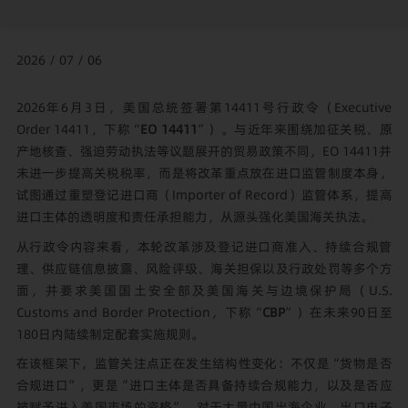
2026 / 07 / 06
2026年6月3日，美国总统签署第14411号行政令（Executive
Order 14411，下称“
EO 14411
”）。与近年来围绕加征关税、原
产地核查、强迫劳动执法等议题展开的贸易政策不同，EO 14411并
未进一步提高关税税率，而是将改革重点放在进口监管制度本身，
试图通过重塑登记进口商（Importer of Record）监管体系，提高
进口主体的透明度和责任承担能力，从源头强化美国海关执法。
从行政令内容来看，本轮改革涉及登记进口商准入、持续合规管
理、供应链信息披露、风险评级、海关担保以及行政处罚等多个方
面，并要求美国国土安全部及美国海关与边境保护局（U.S.
Customs and Border Protection，下称“
CBP
”）在未来90日至
180日内陆续制定配套实施规则。
在该框架下，监管关注点正在发生结构性变化：不仅是“货物是否
合规进口”，更是“进口主体是否具备持续合规能力，以及是否应
被赋予进入美国市场的资格”。对于大量中国出海企业、出口电子