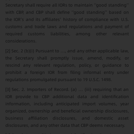
Secretary shall require all IORs to maintain ‘‘good standing’’
with CBP, and CBP shall define ‘‘good standing’’ based on
the IOR’s and its affiliates’ history of compliance with U.S.
customs and trade laws and regulations and payment of
required customs liabilities, among other relevant
considerations.
[2]
Sec. 2 (b)(i) Pursuant to …, and any other applicable law,
the Secretary shall promptly issue, amend, modify, or
rescind any relevant regulation, policy, or guidance to
prohibit a foreign IOR from filing informal entry under
regulations promulgated pursuant to 19 U.S.C. 1498.
[3]
Sec. 2. Importers of Record. (a) … (iii) requiring that an
IOR provide to CBP additional data and identification
information, including anticipated import volumes, year
organized, ownership and beneficial ownership disclosures,
business affiliation disclosures, and domestic asset
disclosures, and any other data that CBP deems necessary.