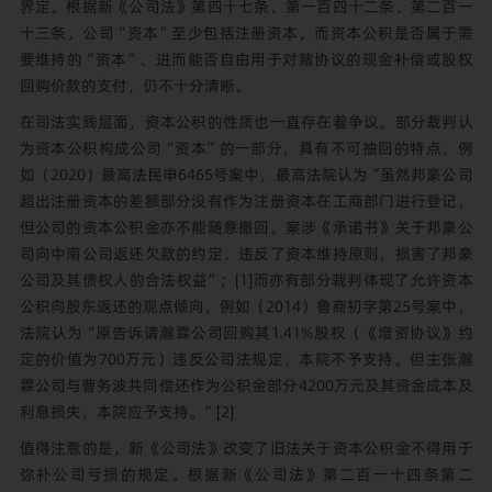
界定。根据新《公司法》第四十七条、第一百四十二条、第二百一
十三条，公司“资本”至少包括注册资本，而资本公积是否属于需
要维持的“资本”、进而能否自由用于对赌协议的现金补偿或股权
回购价款的支付，仍不十分清晰。
在司法实践层面，资本公积的性质也一直存在着争议。部分裁判认
为资本公积构成公司“资本”的一部分，具有不可抽回的特点，例
如（2020）最高法民申6465号案中，最高法院认为“虽然邦豪公司
超出注册资本的差额部分没有作为注册资本在工商部门进行登记，
但公司的资本公积金亦不能随意撤回。案涉《承诺书》关于邦豪公
司向中南公司返还欠款的约定，违反了资本维持原则，损害了邦豪
公司及其债权人的合法权益”；
[1]
而亦有部分裁判体现了允许资本
公积向股东返还的观点倾向，例如（2014）鲁商初字第25号案中，
法院认为“原告诉请瀚霖公司回购其1.41%股权（《增资协议》约
定的价值为700万元）违反公司法规定，本院不予支持。但主张瀚
霖公司与曹务波共同偿还作为公积金部分4200万元及其资金成本及
利息损失，本院应予支持。”
[2]
值得注意的是，新《公司法》改变了旧法关于资本公积金不得用于
弥补公司亏损的规定。根据新《公司法》第二百一十四条第二