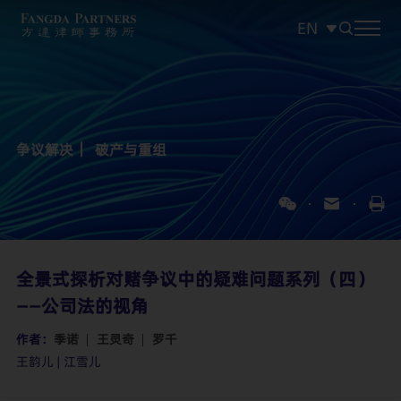
EN
中文
EN
日本語
争议解决
破产与重组
全景式探析对赌争议中的疑难问题系列（四）
——公司法的视角
作者：
季诺
王灵奇
罗千
王韵儿 | 江雪儿