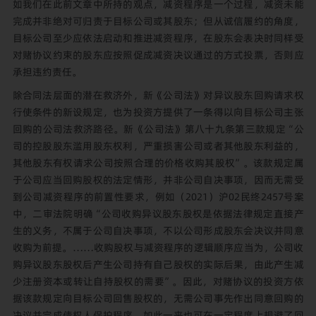
如我们在此前文章中所持的观点，减资程序是一个过程，减资未能
完成并非绝对可归责于目标公司或其股东；但从诚信履约的角度，
目标公司至少应依法启动和推进减资程序，在股东会表决时同样受
对赌协议约束的股东应按照促成减资决议通过的方式投票，否则应
承担违约责任。
除合同法层面的潜在救济外，新《公司法》对异议股东回购请求权
行使条件的新设规定，也为投资方提供了一条得以向目标公司主张
回购的公司法救济路径。新《公司法》第八十九条第三款规定“公
司的控股股东滥用股东权利，严重损害公司或者其他股东利益的，
其他股东有权请求公司按照合理的价格收购其股权”。该款规定属
于公司应当回购股权的法定情形，并非公司自决事项，因而无需受
到公司减资程序的前置性要求，例如（2021）沪02民终2457号案
中，二审法院明确“公司收购异议股东股权是依据法律规定直接产
生的义务，不属于公司自决事项，不以公司形成股东会决议并同意
收购为前提。……收购股权与减资程序的逻辑顺序应当为，公司收
购异议股东股权后产生公司持有自己股权的实际后果，由此产生减
少注册资本或转让自持股权的需要”。因此，对赌协议的投资方依
据该款规定向目标公司回售股权的，无需公司事先作出同意回购的
决议并完成债权人保护程序，如此一来也可在一定程度上规避了回