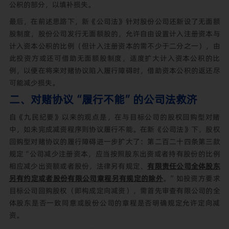
公积的部分，以填补损失。
最后，在前述思路下，新《公司法》针对股份公司还新设了无面额
股制度，股份公司发行无面额股的，允许自由设置计入注册资本与
计入资本公积的比例（但计入注册资本的需不少于二分之一），由
此投资方或还可借助无面额股制度，适度扩大计入资本公积的比
例，以便在将来对赌协议陷入履行障碍时，借助资本公积的返还尽
可能减少损失。
二、对赌协议“履行不能”的公司法救济
自《九民纪要》以来的观点是，在与目标公司的股权回购型对赌
中，如未完成减资程序则协议履行不能。在新《公司法》下，股权
回购型对赌协议的履行障碍进一步扩大了：第二百二十四条第三款
规定“公司减少注册资本，应当按照股东出资或者持有股份的比例
相应减少出资额或者股份，法律另有规定、
有限责任公司全体股东
另有约定或者股份有限公司章程另有规定的除外
。”如投资方要求
目标公司回购股权（即构成定向减资），需首先审查有限公司的全
体股东是否一致同意或股份公司的章程是否明确规定允许定向减
资。