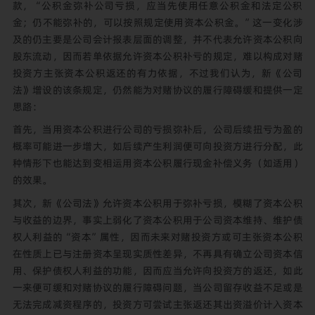
款，“公积金弥补公司亏损，应当先使用任意公积金和法定公积
金；仍不能弥补的，可以按照规定使用资本公积金。”这一变化涉
及的仍主要是公司会计报表层面的调整，并不代表允许资本公积向
股东流动，因而若单依据允许资本公积补亏的规定，难以构成对赌
投资方主张资本公积返还的有力依据，不过我们认为，新《公司
法》增设的该条规定，仍然能为对赌协议的履行障碍缓和提供一定
思路：
首先，当用资本公积进行公司的亏损弥补后，公司后续扭亏为盈的
概率可能进一步增大，如后续产生利润便可向投资方进行分配，此
种情形下也能达到变相运用资本公积履行现金补偿义务（如适用）
的效果。
其次，新《公司法》允许资本公积用于弥补亏损，模糊了资本公积
与收益的边界，事实上弱化了资本公积用于公司资本维持、维护债
权人利益的“资本”属性，因而未来对赌投资方或可主张资本公积
在性质上已与注册资本呈现实质性差异，不再具有确立公司资本信
用、保护债权人利益的功能，因而应当允许向投资方的返还，如此
一来便可缓和对赌协议的履行障碍问题，当公司留存收益不足或是
无法完成减资程序的，投资方可尝试主张返还其出资溢价计入资本