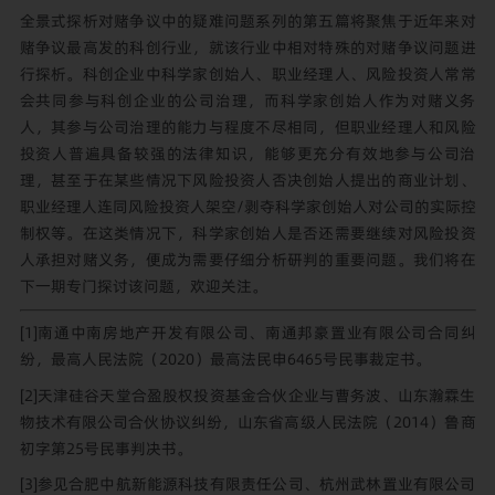
全景式探析对赌争议中的疑难问题系列的第五篇将聚焦于近年来对
赌争议最高发的科创行业，就该行业中相对特殊的对赌争议问题进
行探析。科创企业中科学家创始人、职业经理人、风险投资人常常
会共同参与科创企业的公司治理，而科学家创始人作为对赌义务
人，其参与公司治理的能力与程度不尽相同，但职业经理人和风险
投资人普遍具备较强的法律知识，能够更充分有效地参与公司治
理，甚至于在某些情况下风险投资人否决创始人提出的商业计划、
职业经理人连同风险投资人架空/剥夺科学家创始人对公司的实际控
制权等。在这类情况下，科学家创始人是否还需要继续对风险投资
人承担对赌义务，便成为需要仔细分析研判的重要问题。我们将在
下一期专门探讨该问题，欢迎关注。
[1]南通中南房地产开发有限公司、南通邦豪置业有限公司合同纠
纷，最高人民法院（2020）最高法民申6465号民事裁定书。
[2]天津硅谷天堂合盈股权投资基金合伙企业与曹务波、山东瀚霖生
物技术有限公司合伙协议纠纷，山东省高级人民法院（2014）鲁商
初字第25号民事判决书。
[3]参见合肥中航新能源科技有限责任公司、杭州武林置业有限公司