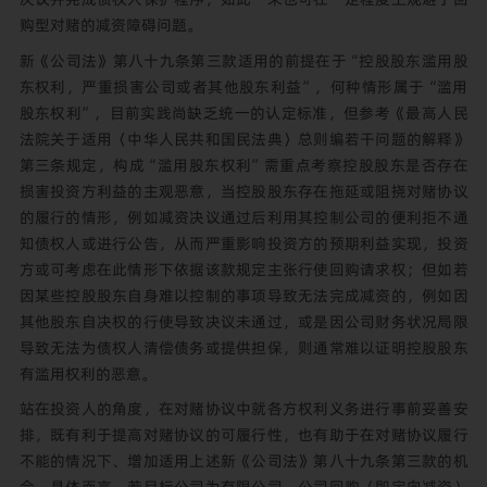
购型对赌的减资障碍问题。
新《公司法》第八十九条第三款适用的前提在于“控股股东滥用股
东权利，严重损害公司或者其他股东利益”，何种情形属于“滥用
股东权利”，目前实践尚缺乏统一的认定标准，但参考《最高人民
法院关于适用〈中华人民共和国民法典〉总则编若干问题的解释》
第三条规定，构成“滥用股东权利”需重点考察控股股东是否存在
损害投资方利益的主观恶意，当控股股东存在拖延或阻挠对赌协议
的履行的情形，例如减资决议通过后利用其控制公司的便利拒不通
知债权人或进行公告，从而严重影响投资方的预期利益实现，投资
方或可考虑在此情形下依据该款规定主张行使回购请求权；但如若
因某些控股股东自身难以控制的事项导致无法完成减资的，例如因
其他股东自决权的行使导致决议未通过，或是因公司财务状况局限
导致无法为债权人清偿债务或提供担保，则通常难以证明控股股东
有滥用权利的恶意。
站在投资人的角度，在对赌协议中就各方权利义务进行事前妥善安
排，既有利于提高对赌协议的可履行性，也有助于在对赌协议履行
不能的情况下、增加适用上述新《公司法》第八十九条第三款的机