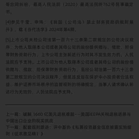
等合同纠纷，最高人民法院（2020）最高法民终762号民事裁定
书。
[4]参见
于莹
、
申玮
：《我国〈公司法〉禁止财务资助的规则展
开》，载《当代法学》2024年第6期。
[5]上市公司未经公司法第一百六十三条第二款规定的公司决议程
序，为他人取得本公司或者其母公司的股份提供赠与、借款、担保
等财务资助行为，上市公司主张前述行为对其不发生效力的，人民
法院应予支持。上市公司为他人取得本公司或者其母公司的股份提
供赠与、借款、担保等财务资助行为，虽经公司法第一百六十三条
第二款规定的公司决议程序，但是违反旨在保护中小投资者合法权
益、维护证券市场秩序的监管规则的明确规定，当事人请求确认前
述行为无效的，人民法院应予支持。
上一篇：
破解 1660 亿美元退税难题——美国IEEPA关税退税进展与
中国出口企业的现实挑战
下一篇：
配套规则跟进：评中基协《私募投资基金信息披露实施细
则（征求意见稿）》