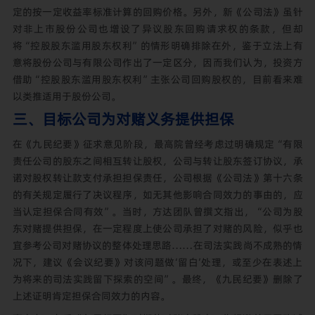
定的按一定收益率标准计算的回购价格。另外，新《公司法》虽针
对非上市股份公司也增设了异议股东回购请求权的条款，但却
将“控股股东滥用股东权利”的情形明确排除在外，鉴于立法上有
意将股份公司与有限公司作出了一定区分，因而我们认为，投资方
借助“控股股东滥用股东权利”主张公司回购股权的，目前看来难
以类推适用于股份公司。
三、目标公司为对赌义务提供担保
在《九民纪要》征求意见阶段，最高院曾经考虑过明确规定“有限
责任公司的股东之间相互转让股权，公司与转让股东签订协议，承
诺对股权转让款支付承担担保责任，公司根据《公司法》第十六条
的有关规定履行了决议程序，如无其他影响合同效力的事由的，应
当认定担保合同有效”。当时，方达团队曾撰文指出，“公司为股
东对赌提供担保，在一定程度上使公司承担了对赌的风险，似乎也
宜参考公司对赌协议的整体处理思路……在司法实践尚不成熟的情
况下，建议《会议纪要》对该问题做‘留白’处理，或至少在表述上
为将来的司法实践留下探索的空间”。最终，《九民纪要》删除了
上述证明肯定担保合同效力的内容。