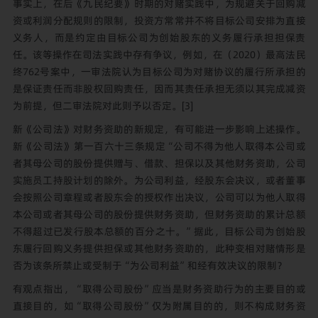
事实上，在后《九民纪要》时期的对赌实践中，为规避关于回购减
资或利润分配规则的限制，投资方常常并不将目标公司安排为直接
义务人，而是约定由目标公司为创始股东的义务履行承担担保责
任。该等操作在司法实践中存有争议，例如，在（2020）最高法民
终762号案中，一审法院认为目标公司为对赌协议的履行所承担的
是保证责任而非股权回购责任，因而其责任承担无须以其完成减资
为前提，但二审法院对此则予以否定。
[3]
新《公司法》对财务资助的新规定，有可能进一步影响上述操作。
新《公司法》
第一百六十三条规定“公司不得为他人取得本公司或
者其母公司的股份提供赠与、借款、担保以及其他财务资助，公司
实施员工持股计划的除外。为公司利益，经股东会决议，或者董事
会按照公司章程或者股东会的授权作出决议，公司可以为他人取得
本公司或者其母公司的股份提供财务资助，但财务资助的累计总额
不得超过已发行股本总额的百分之十。”据此，目标公司为创始股
东履行回购义务提供担保或其他财务资助的，此种变相对赌情形是
否为该条所禁止或受制于“为公司利益”和经有效决议的限制？
有观点指出，“取得公司股份”应当是财务资助行为的主要目的或
直接目的，如“取得公司股份”仅为附属目的的，则不构成财务资