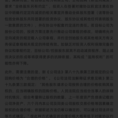
会。具体而言，若目标公司为有限公司，公司回购（即定向减资）
要求“全体股东另有约定”，投资人在签署对赌协议前宜注意在协
议中明确约定定向减资的相关事宜并推动全体股东签署（该等协议
包括全体股东共同签署的投资协议、股东协议或其他任何表明股东
一致意愿的文件），并在协议中配套约定违约责任。若目标公司为
股份公司的，投资方需注意先行推动公司章程的修改，明确将允许
定向减资的规定载入公司章程，并约定创始股东或其他相关方有义
务保证章程相关规定的持续有效。如缺乏对投资人权利保障完备的
协议和章程约定，目标公司/控股股东就其不启动减资程序、阻止减
资决议的形成等将获得更多的抗辩依据，其构成“滥用权利”的可
能性亦将下降。
此外，需要注意的是，新《公司法》第八十九条第三款规定的公司
回购价格为“合理的价格”。《公司法司法解释征求意见稿》第三
十九条第三款规定：“其他股东请求公司按照合理的价格收购其股
权的，应当明确股权的回购价格。人民法院应当结合当事人的诉辩
对抗情况，综合考量转让股权的数量、上一年度资产负债表记载的
公司净资产、六个月内本公司及同类公司股权交易价格等因素确定
股权的合理价格；依据前述方法仍难以确定的，可以通过司法评估
等方式确定。”按此种方式确定的合理价格大概率低于对赌协议约