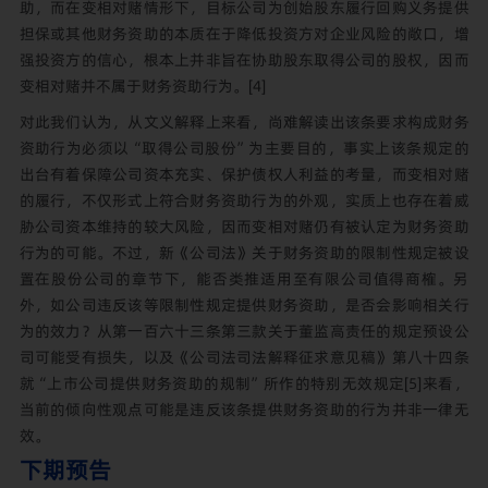
助，而在变相对赌情形下，目标公司为创始股东履行回购义务提供
担保或其他财务资助的本质在于降低投资方对企业风险的敞口，增
强投资方的信心，根本上并非旨在协助股东取得公司的股权，因而
变相对赌并不属于财务资助行为。
[4]
对此我们认为，从文义解释上来看，尚难解读出该条要求构成财务
资助行为必须以“取得公司股份”为主要目的，事实上该条规定的
出台有着保障公司资本充实、保护债权人利益的考量，而变相对赌
的履行，不仅形式上符合财务资助行为的外观，实质上也存在着威
胁公司资本维持的较大风险，因而变相对赌仍有被认定为财务资助
行为的可能。不过，新《公司法》关于财务资助的限制性规定被设
置在股份公司的章节下，能否类推适用至有限公司值得商榷。另
外，如公司违反该等限制性规定提供财务资助，是否会影响相关行
为的效力？从第一百六十三条第三款关于董监高责任的规定预设公
司可能受有损失，以及《公司法司法解释征求意见稿》第八十四条
就“上市公司提供财务资助的规制”所作的特别无效规定
[5]
来看，
当前的倾向性观点可能是违反该条提供财务资助的行为并非一律无
效。
下期预告