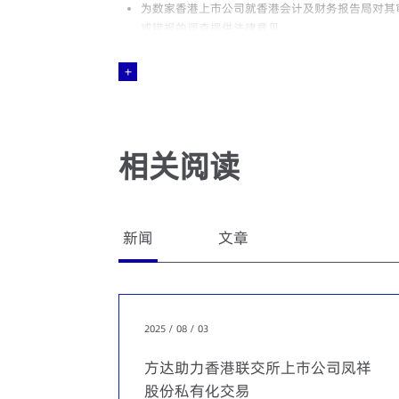
为数家香港上市公司就香港会计及财务报告局对其
或错报的调查提供法律意见。
代表数家香港上市公司的审计委员会应对财务报告
代表数家香港上市公司的特别委员会，作为其法律
调查，包括资金挪用、可疑采购流程、涉嫌操纵业
代表一家香港上市公司的董事回应香港交易所对一
相关阅读
代表一家从事虚拟货币业务的持牌法团回应香港证
为数家外国公司在香港建立反洗钱体制及政策提供
新闻
文章
2025 / 08 / 03
方达助力香港联交所上市公司凤祥
股份私有化交易