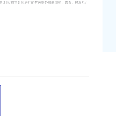
审计师/前审计师进行的有关财务报表调整、错误、遗漏及/
委员会可能就更换审计师而提出的质询。
顾问，开展审计师要求的自我调查和/或监管机构要求的法证
务收入、向外部提供可疑资金贷款以及内部控制系统失效。
项涉嫌违反香港上市规则的重大未披露投资的调查。
监会的合规质询。
法律咨询。