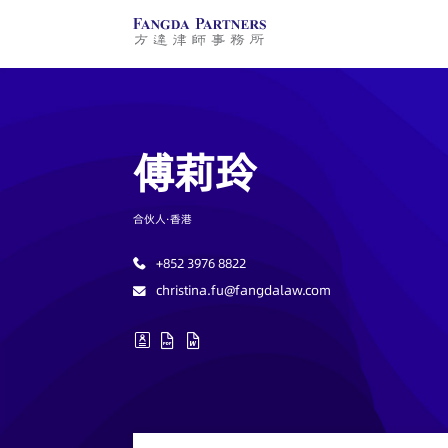
+852 3976 8822
christina.fu@fangdalaw.com
傅莉玲
合伙人·
香港
+852 3976 8822
christina.fu@fangdalaw.com