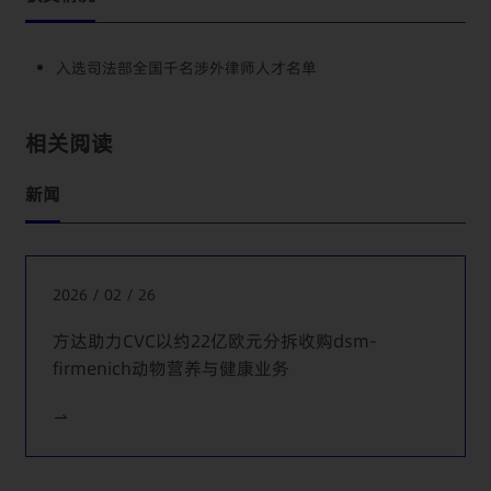
诉讼、对原管理层及其他员工提起的关于非法解除劳动关系
的劳动仲裁和诉讼，管理层提起的名誉权侵权诉讼和对原管
理层提起的损害赔偿诉讼
入选司法部全国千名涉外律师人才名单
代表一家国内大型基金处理由于一起百亿元人民币的投资引
起的与合资方之间的涉及大陆、香港和日本公司的系列纠
相关阅读
纷，包括在两起境内的决议效力纠纷代理目标公司，并在香
港获得禁止合资方任命香港公司董事代表香港公司的禁止令
新闻
代表一家央企下属的上市房地产集团处理收购的房地产项目
公司49%小股东要求解除股权转让协议的纠纷，涉及一系列
关于目标公司管理和控制权的纠纷及香港国际仲裁中心的仲
裁案件
2026 / 02 / 26
代表一家A股上市公司处理因收购某韩国服装品牌引发的纠
方达助力CVC以约22亿欧元分拆收购dsm-
纷，包括应对卖方提起的诉讼并提起反诉
firmenich动物营养与健康业务
代表一位民营企业家就一起房地产项目公司的股权转让合同
纠纷向最高院提起上诉并成功推翻广西高院的一审判决
代表一家香港上市公司处理因其作为卖方之一向一家境内上
市公司出售境内子公司引发的业绩承诺索赔