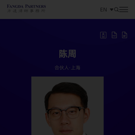
EN
中文
EN
日本語
陈周
合伙人·
上海