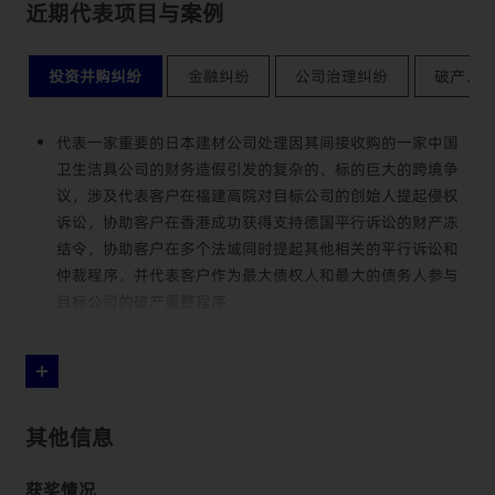
近期代表项目与案例
投资并购纠纷
金融纠纷
公司治理纠纷
破产、
代表一家重要的日本建材公司处理因其间接收购的一家中国
卫生洁具公司的财务造假引发的复杂的、标的巨大的跨境争
议，涉及代表客户在福建高院对目标公司的创始人提起侵权
诉讼，协助客户在香港成功获得支持德国平行诉讼的财产冻
结令，协助客户在多个法域同时提起其他相关的平行诉讼和
仲裁程序，并代表客户作为最大债权人和最大的债务人参与
目标公司的破产重整程序
代表一家知名私募股权基金处理与其收购的日本公司的中国
子公司的原管理层因拒绝被免职引发的纠纷，涉及恢复对中
国子公司的控制权，解除原管理层的职务，法定代表人的变
更登记，对原管理层提起刑事报案，以及在因纠纷引发的一
其他信息
系列诉讼和仲裁程序中代表客户，包括要求返还子公司财产
的股东代表诉讼、原管理层提起的对工商局变更登记的行政
获奖情况