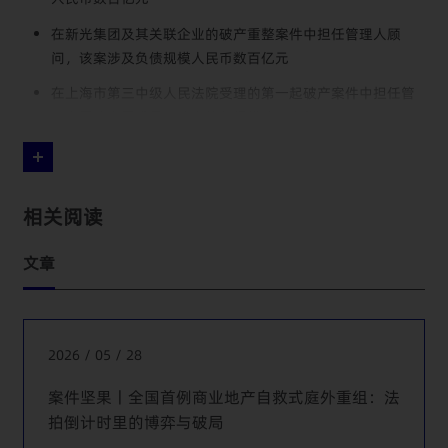
在新光集团及其关联企业的破产重整案件中担任管理人顾
问，该案涉及负债规模人民币数百亿元
在上海市第三中级人民法院受理的第一起破产案件中担任管
理人团队主要成员，该案债务规模达四十亿元
代表一家会计师管理人主办上海地区一起破产重整案件，债
务规模约十亿元
代表某四大资产管理公司参与山东菏泽某大型民营企业集团
相关阅读
合并重整，负债规模约两百亿元
文章
代表雨润集团金融机构债委会参与债务重组，资产规模超过
千亿
代表多家中外客户作为重整方、债权人法律顾问参与破产重
2026 / 05 / 28
整、清算案件
代表多家外商投资企业的股东或清算组，就该企业的自主或
案件坚果丨全国首例商业地产自救式庭外重组：法
强制清算程序提供法律服务
拍倒计时里的博弈与破局