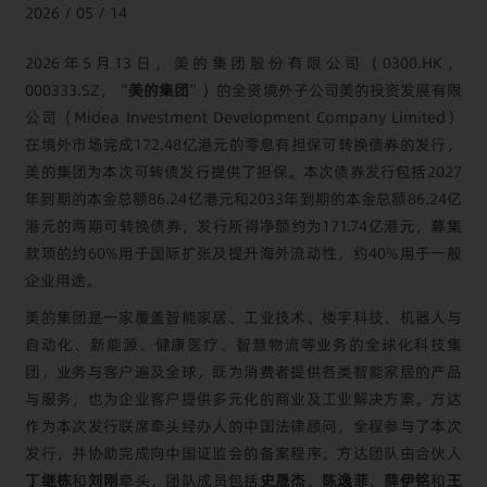
2026 / 05 / 14
2026年5月13日，美的集团股份有限公司（0300.HK，
000333.SZ，“
美的集团
”）的全资境外子公司美的投资发展有限
公司（Midea Investment Development Company Limited）
在境外市场完成172.48亿港元的零息有担保可转换债券的发行，
美的集团为本次可转债发行提供了担保。本次债券发行包括2027
年到期的本金总额86.24亿港元和2033年到期的本金总额86.24亿
港元的两期可转换债券，发行所得净额约为171.74亿港元，募集
款项的约60%用于国际扩张及提升海外流动性，约40%用于一般
企业用途。
美的集团是一家覆盖智能家居、工业技术、楼宇科技、机器人与
自动化、新能源、健康医疗、智慧物流等业务的全球化科技集
团，业务与客户遍及全球，既为消费者提供各类智能家居的产品
与服务，也为企业客户提供多元化的商业及工业解决方案。方达
作为本次发行联席牵头经办人的中国法律顾问，全程参与了本次
发行，并协助完成向中国证监会的备案程序。方达团队由合伙人
丁继栋
和
刘刚
牵头，团队成员包括
史晟杰
、
陈逸菲
、
薛伊铭
和
王