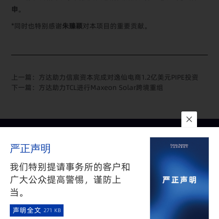
申
。
*同时也特别感谢
朱臻颖
对本项目的重要贡献。
上一篇：
方达助力信宸资本完成对逸仙电商1.2亿美元PIPE投资
下一篇：
方达助力TCL进行Maxeon Solar跨境重组
联系我们
所在地
订阅
严正声明
隐私政策
与
免责声明
沪公网安备 31010602002626号
沪ICP备05009743号-1
我们特别提请事务所的客户和
©2025 FANGDA PARTNERS. ALL RIGHTS RESERVED 上海市方达
广大公众提高警惕，谨防上
律师事务所版权所有
当。
·
声明全文
271 KB