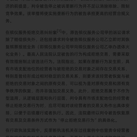
济的前提是，判令被告停止被诉垄断行为并不足以消除排除、限制
竞争效果。该举措将使实施垄断行为的被告承担更高的经营合规义
务。
[1]
在殡仪服务拒绝交易纠纷案
中，原告殡仪服务公司甲的诉讼请求
除了赔偿损失外，还包括请求判令被告殡仪服务公司乙立即对其恢
复殡葬报班业务（即殡仪服务公司甲向殡仪服务公司乙申办遗体火
化业务）。最高人民法院认定被告的行为构成拒绝交易，需要采取
有效措施制止该违法行为。法院指出，如果在垄断行为发生前，具
有市场支配地位的经营者与被拒绝的交易对象之间存在交易关系，
特别是曾经形成过相对稳定的交易关系，则要求该经营者恢复与被
拒绝的交易对象之间的原有交易，可以视为是对原有交易和原有竞
争秩序的恢复，而并非强加交易义务。此外，拒绝交易属于不作为
型滥用，从逻辑层面和执行层面，判令具有市场支配地位的经营者
停止拒绝交易行为时，应尽可能对该经营者的交易义务作出具体安
排，以便于后续履行或者执行。因此，法院最终以判令被告恢复原
有交易及交易条件方式作为“停止拒绝交易行为”的具体化。
在行政执法实践中，反垄断执法机关在过往案例中也曾责令经营者