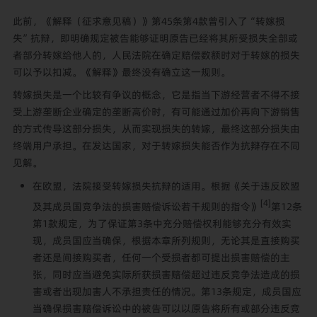
此前，《解释（征求意见稿）》第45条第4款曾引入了“转嫁损
失”抗辩，即明确规定被告能够证明原告已经将其所受损失全部或
者部分转嫁给他人的，人民法院在确定赔偿数额时对于转嫁的损失
可以予以扣减。《解释》最终没有确立这一规则。
转嫁损失是一个比较有争议的概念，它是指当下游经营者不得不接
受上游垄断企业确定的垄断高价时，有可能通过加价再向下游销售
的方式传导这部分损失，从而实现损失的转嫁，最终这部分损失由
终端用户承担。在发达国家，对于转嫁损失能否作为抗辩存在不同
见解。
在欧盟，法院接受转嫁损失抗辩的适用。根据《关于违反欧盟
[4]
及其成员国竞争法的损害赔偿诉讼若干规则的指令》
第12条
第1款规定，为了保证第3条中充分赔偿权利能够充分有效实
现，成员国应当确保，根据本章所列规则，无论其是直接购买
者还是间接购买者，任何一个受损者都可提出损害赔偿的主
张，同时应当避免实际所获损害赔偿超过违反竞争法造成的损
害或者出现加害人不承担责任的情况。第13条规定，成员国应
当确保损害赔偿诉讼中的被告可以以原告将所有或部分违反竞