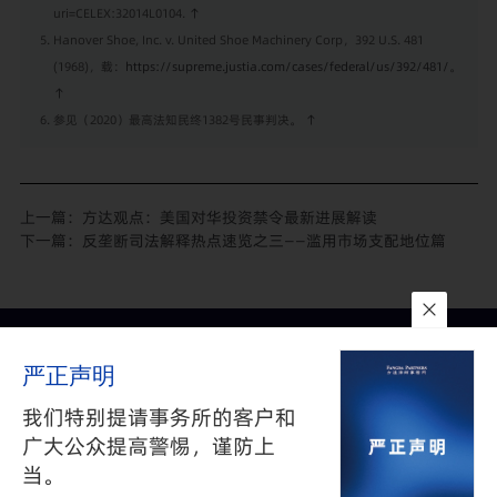
uri=CELEX:32014L0104.
↑
Hanover Shoe, Inc. v. United Shoe Machinery Corp，392 U.S. 481
(1968)，载：
https://supreme.justia.com/cases/federal/us/392/481/
。
↑
参见（2020）最高法知民终1382号民事判决。
↑
上一篇：
方达观点：美国对华投资禁令最新进展解读
下一篇：
反垄断司法解释热点速览之三——滥用市场支配地位篇
联系我们
所在地
订阅
严正声明
隐私政策
与
免责声明
沪公网安备 31010602002626号
沪ICP备05009743号-1
我们特别提请事务所的客户和
©2025 FANGDA PARTNERS. ALL RIGHTS RESERVED 上海市方达
广大公众提高警惕，谨防上
律师事务所版权所有
当。