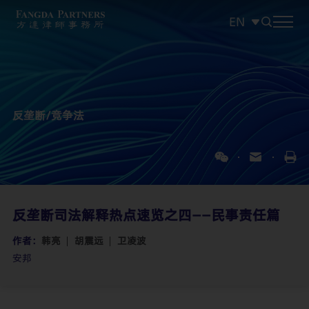
EN
中文
EN
日本語
反垄断/竞争法
反垄断司法解释热点速览之四——民事责任篇
作者：
韩亮
胡震远
卫凌波
安邦