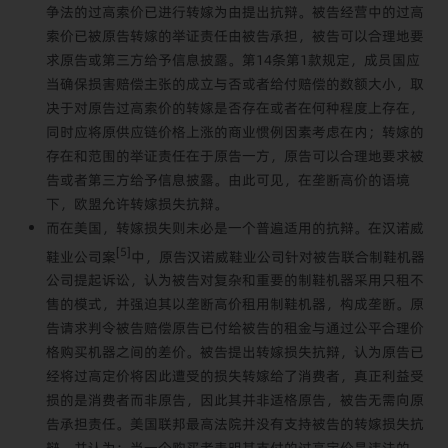
争法的过高索价已进行转嫁为由提出抗辩。被告经营中的过高
索价已被原告转嫁的举证责任由被告承担，被告可以合理地要
求原告或第三方给予信息披露。第14条第1款规定，成员国应
当确保损害赔偿主张的成立与否或者给付赔偿的数额大小，取
决于对原告过高索价的转嫁是否存在或者在何种程度上存在，
同时应将原供应链价格上涨的商业惯例因素考虑在内；转嫁的
存在和范围的举证责任在于原告一方，原告可以合理地要求被
告或者第三方给予信息披露。由此可见，在垄断高价的语境
下，欧盟允许转嫁损失抗辩。
而在美国，转嫁损失则未必是一个普遍适用的抗辩。在汉诺威
[5]
鞋业公司案
中，原告汉诺威鞋业公司针对被告联合制鞋机器
公司提起诉讼，认为被告对复杂和重要的制鞋机器采用只租不
售的模式，并强迫其以垄断高价租用制鞋机器，构成垄断。原
告请求判令被告赔偿原告已付给被告的租金与通过公平合理价
格购买机器之间的差价。被告提出转嫁损失抗辩，认为原告已
经将过高定价将因此遭受的损失转嫁给了消费者，真正利益受
损的是消费者而非原告，因此其并非适格原告，被告无需向原
告承担责任。美国联邦最高法院并没有支持被告的转嫁损失抗