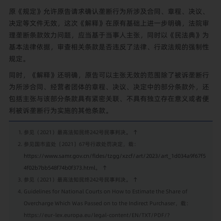
原《规定》允许原告请求确认垄断行为所涉及合同、章程、决议、
决定等文件无效，这次《解释》在原有基础上进一步明确，法院审
理垄断条款效力问题，应当基于当事人主张，同时以《民法典》为
基本法律依据，审查相关条款是否违反了法律、行政法规的强制性
规定。
同时，《解释》还明确，原告可以主张无效的范围除了被诉垄断行
为所涉合同、经营者团体的章程、决议、决定中的部分条款外，还
包括主张与该部分条款具有紧密关联、不具有独立存在意义或者便
利被诉垄断行为实施的其他条款。
参见（2021）最高法知民终242号民事判决。
↑
参见国市监处〔2021〕67号行政处罚决定，载：
https://www.samr.gov.cn/fldes/tzgg/xzcf/art/2023/art_1d034a9f67f5
4f02b7bb548f74b0f373.html
。
↑
参见（2021）最高法知民终242号民事判决。
↑
Guidelines for National Courts on How to Estimate the Share of
Overcharge Which Was Passed on to the Indirect Purchaser，载：
https://eur-lex.europa.eu/legal-content/EN/TXT/PDF/?