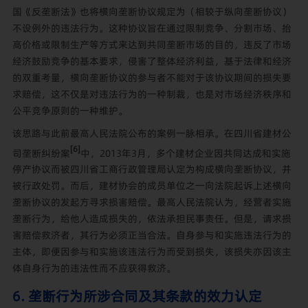
国《反垄断法》也将横向垄断协议规定为（相较于纵向垄断协议）
不设例外的违法行为。这种协议旨在通过限制竞争、分割市场、抬
高价格或限制生产等方式来达到共同垄断市场的目的，违反了市场
经济鼓励竞争的基本要求，侵害了整体经济利益，基于法律和经济
的双重考量，横向垄断协议的参与者不能对于该协议期间的损失要
求赔偿，这不仅是对违法行为的一种制裁，也是对市场经济秩序和
公平竞争原则的一种维护。
该思路与此前最高人民法院公布的案例一脉相承。在四川省建材公
[6]
司垄断纠纷案
中，2013年3月，多个建材企业因共同达成和实施
停产协议而被四川省工商行政管理局认定为构成横向垄断协议，并
被行政处罚。而后，建材协会的成员单位之一向法院起诉上述横向
垄断协议的发起方寻求损害赔偿。最高人民法院认为，经营者实施
垄断行为，给他人造成损失的，依法承担民事责任。但是，请求损
害赔偿救济者，其行为必须正当合法。自身参与和实施违法行为的
主体，即便因参与和实施该违法行为而受到损失，该损失亦因该主
体自身行为的违法性而不应获得救济。
6. 垄断行为所涉合同及其条款的效力认定