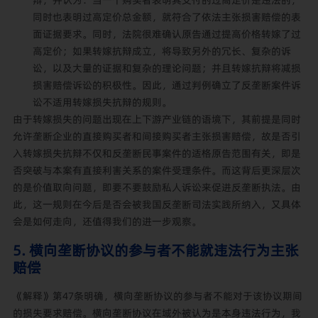
辩，并认为：当一个购买者表明其支付的过高定价是违法的，
同时也表明过高定价总金额，就符合了依法主张损害赔偿的表
面证据要求。同时，法院很难确认原告通过提高价格转嫁了过
高定价；如果转嫁抗辩成立，将导致另外的冗长、复杂的诉
讼，以及大量的证据和复杂的理论问题；并且转嫁抗辩将减损
损害赔偿诉讼的积极性。因此，通过判例确立了反垄断案件诉
讼不适用转嫁损失抗辩的规则。
由于转嫁损失的问题出现在上下游产业链的语境下，其前提是同时
允许垄断企业的直接购买者和间接购买者主张损害赔偿，故是否引
入转嫁损失抗辩不仅和反垄断民事案件的适格原告范围有关，即是
否突破与本案有直接利害关系的案件受理条件。而这背后更深层次
的是价值取向问题，即要不要鼓励私人诉讼来促进反垄断执法。由
此，这一规则在今后是否会被我国反垄断司法实践所纳入，又具体
会是如何走向，还值得我们的进一步观察。
5. 横向垄断协议的参与者不能就违法行为主张
赔偿
《解释》第47条明确，横向垄断协议的参与者不能对于该协议期间
的损失要求赔偿。横向垄断协议在域外被认为是本身违法行为，我