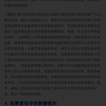
合理的赔偿数额。
[3]
《解释》第44条的前述规定在上述殡仪服务拒绝交易纠纷案
中已
得以适用。最高人民法院认为，原告可以主张的因拒绝交易行为而
遭受的损失包括直接损失和可得利益损失，可得利益损失是指交易
相对人因为被拒绝交易而减损的预期利益。但是，在认定可得利益
损失时，交易相对人必须具备明确的预期利益，例如在被诉行为发
生前，具有市场支配地位的经营者与被拒绝的交易相对人之间存在
长期交易关系。计算可得利益损失时，原则上应当从可得利益总额
中扣除进行相关交易的必要交易成本。如果被拒绝的交易相对人有
证据证明拒绝交易行为已经给其造成损失（包括直接损失和可得利
益损失），但损失数额难以确定的，法院也可以根据被拒绝的交易
相对人的主张和案件证据，根据拒绝交易行为持续时间、影响的程
度，综合确定合理的赔偿数额。在确定因拒绝交易导致的可得利益
损失时，可以结合其他同行业经营者在同类交易中的获利情况。最
终，最高人民法院以该省在职职工的年平均工资作为赔偿参照标
准，酌定了被告的赔偿额。
4. 民事责任中的转嫁损失