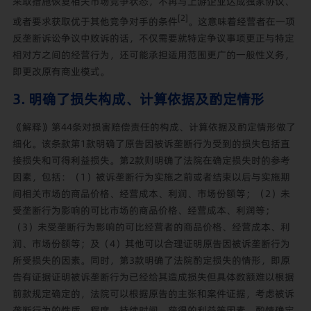
采取措施恢复相关市场竞争状态，不再与上游企业达成独家协议、
[2]
或者要求获取优于其他竞争对手的条件
。这意味着经营者在一项
反垄断诉讼争议中败诉的话，不仅需要就特定争议事项更正与特定
相对方之间的经营行为，还可能承担适用范围更广的一般性义务，
即更改原有商业模式。
3. 明确了损失构成、计算依据及酌定情形
《解释》第44条对损害赔偿责任的构成、计算依据及酌定情形做了
细化。该条款第1款明确了原告因被诉垄断行为受到的损失包括直
接损失和可得利益损失。第2款则明确了法院在确定损失时的参考
因素，包括：（1）被诉垄断行为实施之前或者结束以后与实施期
间相关市场的商品价格、经营成本、利润、市场份额等；（2）未
受垄断行为影响的可比市场的商品价格、经营成本、利润等；
（3）未受垄断行为影响的可比经营者的商品价格、经营成本、利
润、市场份额等；及（4）其他可以合理证明原告因被诉垄断行为
所受损失的因素。同时，第3款明确了法院酌定损失的情形，即原
告有证据证明被诉垄断行为已经给其造成损失但具体数额难以根据
前款规定确定的，法院可以根据原告的主张和案件证据，考虑被诉
垄断行为的性质、程度、持续时间、获得的利益等因素，酌情确定