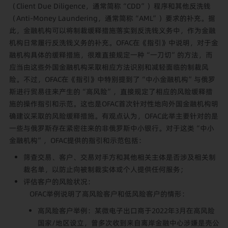
（Client Due Diligence，通常简称“CDD”）程序和其他反洗钱
（Anti-Money Laundering，通常简称“AML”）要求的补充。据
此，金融机构可以将制裁缓释措施落实到反洗钱义务中，作为金融
机构日常履行反洗钱义务的补充。OFAC在《指引》中说明，对于金
融机构具体的缓释措施，很难直接规定一种“一刀切”的方法，而
应当由这些外国金融机构采取相应方法识别和减轻面临的制裁风
险。不过，OFAC在《指引》中特别提到了“中小金融机构”与俄罗
斯进行贸易往来产生的“高风险”，直接规定了相应的风险缓释措
施的操作指引和示范。这也是OFAC首次针对性地向外国金融机构明
确建议采取的风险缓释措施。有观点认为，OFAC此举主要针对的是
一些与俄罗斯存在紧密往来的非俄罗斯中小银行。对于这类“中小
金融机构”，OFAC提供的指引和示范包括：
筛查交易、客户、交易对手方和其他相关主体是否涉及相关制
裁名单，以防止向被制裁实体或个人提供任何服务；
评估客户的风险状况：
OFAC举例说明了高风险客户和低风险客户的情形：
高风险客户举例：某微电子出口商于2022年3月在高风险
国家/地区设立，曾多次收到来自离岸金融中心涉嫌是壳公