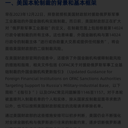
一、美国本轮制裁的背景和基本框架
早在2023年12月22日，拜登就授权美国财政部对援助俄罗斯军事
工业基础的外国金融机构实施制裁。而日前，美国财政部正在扩大
对“俄罗斯军事工业基础”的定义，在制裁范围上包括根据第14024
行政令被制裁的所有主体。这也意味着，外国金融机构与第14024
行政令的制裁主体“进行或协助重大交易或提供任何服务”，将会
面临美国财政部的二级制裁风险。
在美国财政部官网的信息中，还提供了外国金融机构缓释制裁风险
的措施和指南，相关文件包括
《
OFAC关于对援助俄罗斯军事工业基
础制裁的外国金融机构更新指引》（Updated Guidance for
Foreign Financial Institutions on OFAC Sanctions Authorities
Targeting Support to Russia’s Military-Industrial Base
，以下
简称“《指引》”）以及OFAC常见问题解答1146至1157。对于本轮
被直接列入制裁名单的个人和实体，除从国家反制裁层面寻求救济
以外，也可以按照美国财政部规定的流程请求移除名单。
通过美国财政部的这些措施安排可以初步判断，美国仍会不断强化
对全球金融机构与俄罗斯进行往来的制裁约束，逐步切断俄罗斯通