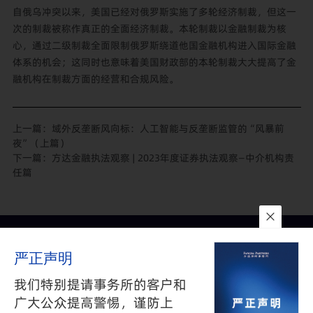
自俄乌冲突以来，美国已经对俄罗斯实施了多轮经济制裁，但这一
次的制裁被称作真正的全面经济制裁。本轮制裁以金融制裁为核
心，通过二级制裁全面限制俄罗斯绕道他国金融机构进入国际金融
体系的机会；这同时也意味着美国财政部的本轮制裁大大提高了金
融机构在制裁方面的经营和合规风险。
上一篇：
域外反垄断风向标：人工智能与反垄断监管的“风暴前
夜”（上篇）
下一篇：
方达金融执法观察 | 2023年度证券执法观察—中介机构责
任篇
联系我们
所在地
订阅
严正声明
隐私政策
与
免责声明
沪公网安备 31010602002626号
沪ICP备05009743号-1
我们特别提请事务所的客户和
©2025 FANGDA PARTNERS. ALL RIGHTS RESERVED 上海市方达
广大公众提高警惕，谨防上
律师事务所版权所有