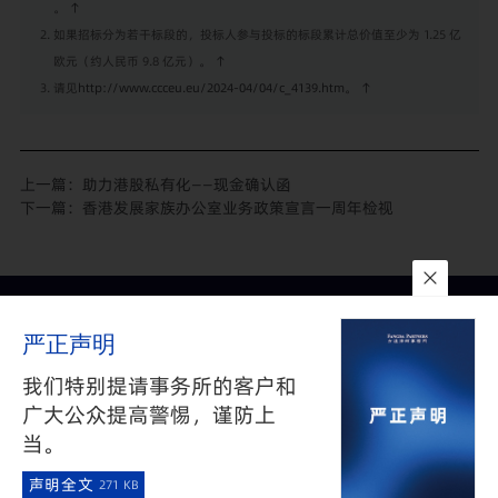
。
↑
如果招标分为若干标段的，投标人参与投标的标段累计总价值至少为 1.25 亿
欧元（约人民币 9.8 亿元）。
↑
请见
http://www.ccceu.eu/2024-04/04/c_4139.htm
。
↑
上一篇：
助力港股私有化——现金确认函
下一篇：
香港发展家族办公室业务政策宣言一周年检视
联系我们
所在地
订阅
严正声明
隐私政策
与
免责声明
沪公网安备 31010602002626号
沪ICP备05009743号-1
我们特别提请事务所的客户和
©2025 FANGDA PARTNERS. ALL RIGHTS RESERVED 上海市方达
广大公众提高警惕，谨防上
律师事务所版权所有
当。
·
声明全文
271 KB