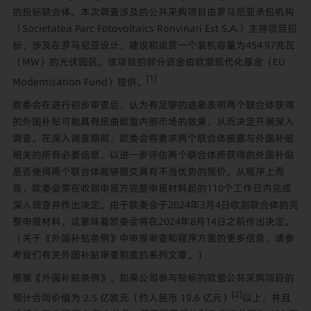
的投标联合体。本次调查涉及的公共采购项目由罗马尼亚承包机构
（Societatea Parc Fotovoltaics Ronvinari Est S.A.）主持项目招
标，涉及在罗马尼亚设计、建设和运营一个装机容量为454.97兆瓦
（MW）的光伏园区。该项目的部分资金由欧盟现代化基金（EU
[1]
Modernisation Fund）提供。
欧委会在进行初步审查后，认为有足够的迹象表明两个联合体获得
的外国补贴可能具有扭曲欧盟内部市场的效果，从而决定开展深入
调查。在深入调查期间，欧委会将要求两个联合体披露与外国补贴
相关的所有必要信息，以进一步评估两个联合体所获得的外国补贴
是否使得两个联合体能够提交具有不当优势的报价。从程序上而
言，欧委会需在收到申报方完整申报材料起的110个工作日内完成
深入调查并作出决定。由于欧委会于2024年3月4日收到联合体的完
整申报材料，这意味着欧委会将在2024年8月14日之前作出决定。
（关于《外国补贴条例》中申报审查和程序方面的更多信息，请参
考
我们有关外国补贴审查制度的系列文章
。）
根据《外国补贴条例》，如果公司参与投标的欧盟公共采购项目的
[2]
预计合同价值为 2.5 亿欧元（约人民币 19.6 亿元）
以上，并且