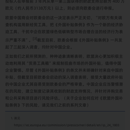
投标人在申报前 3 年内从单一第三国获得的财政支持总额为 400 万
欧元（约人民币3138万元）以上，则必须向欧委会进行申报。
欧盟中国商会对欧委会的这一决定表示严正关切，“对欧方有关调
查机构滥用新经贸工具，把《外国补贴条例》作为一个新的经济胁
迫工具、干扰中企在欧盟绿色低碳转型市场合理合法的经济行为表
[3]
示严重不满”。
截至目前，欧委会根据《外国补贴条例》一共发
起了三起深入调查，均针对中国企业。
正如我们之前所预测的，种种迹象清晰表明，欧盟决心更加积极主
动地利用其“贸易工具箱”来规制扭曲市场的外国补贴，值得中国
企业警惕。尽管《外国补贴条例》的条文并未明确针对来自中国的
补贴，但截至目前欧委会启动的深入调查表明，接受大量政府补贴
的中国企业尤其容易受到欧委会的严格审查。中国企业应当警惕潜
在的风险，建立制度记录其收到的财政支持情况，并针对并购交易
和公共采购项目进行风险评估。（关于企业如何应对《欧盟外国补
贴条例》下的风险，请见
我们之前的系列文章
）
请见
https://ec.europa.eu/commission/presscorner/detail/en/ip_24_1803