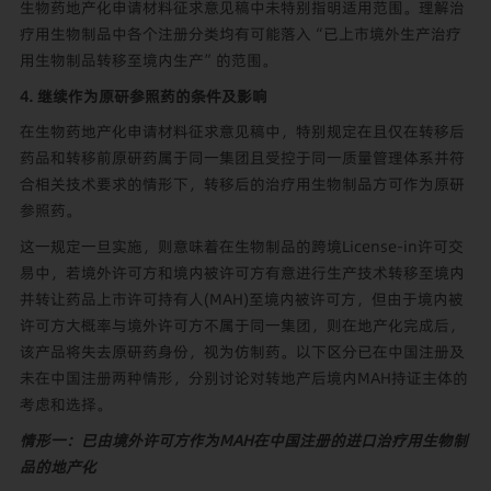
生物药地产化申请材料征求意见稿中未特别指明适用范围。理解治
疗用生物制品中各个注册分类均有可能落入“已上市境外生产治疗
用生物制品转移至境内生产”的范围。
4. 继续作为原研参照药的条件及影响
在生物药地产化申请材料征求意见稿中，特别规定在且仅在转移后
药品和转移前原研药属于同一集团且受控于同一质量管理体系并符
合相关技术要求的情形下，转移后的治疗用生物制品方可作为原研
参照药。
这一规定一旦实施，则意味着在生物制品的跨境License-in许可交
易中，若境外许可方和境内被许可方有意进行生产技术转移至境内
并转让药品上市许可持有人(MAH)至境内被许可方，但由于境内被
许可方大概率与境外许可方不属于同一集团，则在地产化完成后，
该产品将失去原研药身份，视为仿制药。以下区分已在中国注册及
未在中国注册两种情形，分别讨论对转地产后境内MAH持证主体的
考虑和选择。
情形一：已由境外许可方作为MAH在中国注册的进口治疗用生物制
品的地产化