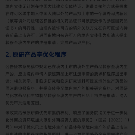
境内实体无计划在中国大陆建立实体持证，则最直接的方式是探索
在许可区域中加入中国大陆以外的产品拟上市的一个境外司法辖区
（该等境外司法辖区获批的相关药品证书可被接受作为参照国药品
证书）的可行性，由境内被许可方的境外关联方先在许可区域内持
有药品上市许可，进而由境内被许可方的境内实体作为申请人提出
转移至境内生产的注册申请，完成产品地产化。
2. 原研产品享优化程序
公告征求意见稿中规定已在境内上市的境外生产药品转移至境内生
产的，应由境内申请人按照药品上市注册申请的要求和程序提出申
请；相关药学、非临床研究和临床研究资料可提交境外生产药品的
原注册申报资料，并提交转移至境内生产的相关研究资料。对原研
的化学药品和生物制品转移至境内生产的药品上市注册申请，纳入
优先审批适用范围。
该政策给予原研药优先审批的权利，响应了国务院《关于进一步优
化外商投资环境加大吸引外商投资力度的意见》（国发〔2023〕11
号）中对于优化已上市境外生产药品转移至境内生产的药品上市注
册申请的申报程序的指导原则，进一步激励国外药企在国内建立完