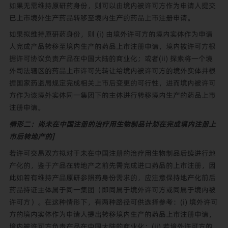
如果无需维持原研药身份，则可以由境内被许可方作为申请人提交
已上市境外生产药品转移至境内生产的药品上市注册申请。
如果拟维持原研药身份，则 (i) 由境外许可方的境内实体作为申请
人完成产品转移至境内生产的药品上市注册申请，境内被许可方根
据许可协议负责产品在中国大陆的商业化；或者(ii) 探索将一个境
外司法辖区的药品上市许可先转让给境内被许可方的境外实体并根
据国家药监局规定完成相关上市后变更的可行性，进而境内被许可
方作为该境外实体同一集团下的主体进行转移境内生产的药品上市
注册申请。
情形二：尚未在中国注册的治疗用生物制品计划在完成境内注册上
市后转地产的]
若许可交易双方拟对于未在中国注册的治疗用生物制品后续进行地
产化的，鉴于产品在转地产之前先需完成进口药品的上市注册，因
此如若有维持产品原研参照药身份需求的，应注意保持地产化前后
药品持证主体属于同一集团（即同属于境外许可方或同属于境内被
许可方）。在这种情形下，有两种路径可供选择参考：(i) 境外许可
方的境内实体作为申请人提出转移境内生产的药品上市注册申请，
境内被许可方负责产品在中国大陆的商业化；(ii) 若境外许可方的