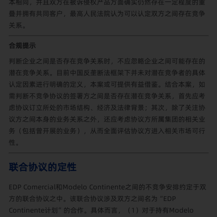
本相同，并且双方在被诉侵权产品方面确实仍然存在一定程度的重
叠并拥有共同客户，最高人民法院认为可以认定双方之间存在竞争
关系。
合规提示
判断企业之间是否存在竞争关系时，不应忽略企业之间可能存在的
潜在竞争关系。目前中国反垄断法框架下并未对潜在竞争者的具体
认定因素进行明确的定义，本案或可提供有益借鉴。结合本案，如
需判断不竞争协议的签署方之间是否存在潜在竞争关系，首先应考
虑协议订立所处的市场结构、经济及法律背景；其次，除了关注协
议方之间本身的业务关系之外，还应考虑协议方所属集团的相关业
务（包括曾开展的业务），从而全面评估协议方进入相关市场可行
性。
联合协议的定性
EDP Comercial和Modelo Continente之间的不竞争安排约定于双
方的联合协议之中。该联合协议涉及双方之间名为“EDP
Continente计划”的合作。具体而言，（1）对于持有Modelo