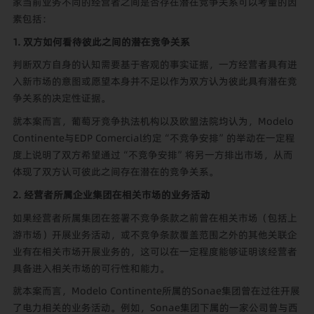
家当前业务不同的经营者之间是否存在潜在竞争关系可以考量的因
素包括：
1. 双方如何看待彼此之间的潜在竞争关系
判断双方自身的认知需要基于客观的事实证据，一方经营者具有进
入新市场的意图或愿望本身并不足以作为双方认为彼此具有潜在竞
争关系的决定性证据。
就本案而言，葡萄牙竞争执法机构以及欧盟法院均认为，Modelo
Continente与EDP Comercial约定“不竞争安排”的举动在一定程
度上说明了双方希望通过“不竞争安排”将另一方排出市场，从而
体现了双方认可彼此之间存在潜在的竞争关系。
2. 经营者所属企业集团在相关市场的业务活动
如果经营者所属集团在签署不竞争条款之前曾在相关市场（包括上
游市场）开展业务活动，或不竞争条款覆盖范围之外的其他关联企
业有在相关市场开展业务的，这可以在一定程度能够证明该经营者
具备进入相关市场的可行性和能力。
就本案而言，Modelo Continente所属的
Sonae集团曾在过往开展
了电力相关的业务活动。例如，Sonae集团下属的一家公司曾与西