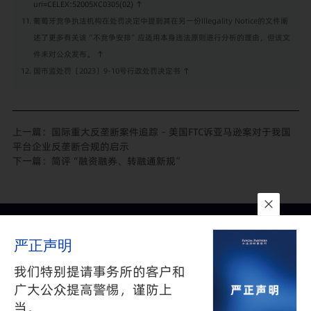
uri=CELEX:52005XC0305(02)
↑
葡萄牙竞争执法机构在处罚决定中提到其在另一份Illegality Notice的文件阐
述了更多有关该“不竞争安排”应适用本身违法原则进行分析的理由，但该文
件未对公众发布。
↑
国市监处罚〔2023〕9-10号行政处罚决定书
↑
上一篇：
国际重大反垄断案件追踪 – 美国FTC诉亚马逊案对于我国
平台企业反垄断合规的启示
下一篇：
简评“融资融券、转融通新规”
联系我们
所在地
订阅
严正声明
隐私政策
与
免责声明
沪公网安备 31010602002626号
沪ICP备05009743号-1
我们特别提请事务所的客户和
©2025 FANGDA PARTNERS. ALL RIGHTS RESERVED 上海市方达
广大公众提高警惕，谨防上
律师事务所版权所有
当。