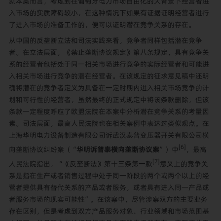
就本案而言，考虑到在葡萄牙电力市场自由化的大背景下经营者进
入市场的实质障碍较小，在这种情况下如果有证据证明经营者进行
了进入市场的准备工作的，便可以证明潜在竞争关系的存在。
从中国的反垄断立法和司法实践来看，竞争者同样包括潜在竞争
者。在立法层面，《禁止垄断协议规定》第八条规定，具有竞争关
系的经营者包括处于同一相关市场进行竞争的实际经营者和可能进
入相关市场进行竞争的潜在经营者。在该规定的征求意见稿中还明
确将潜在的竞争者定义为具备在一定时期内进入相关市场竞争的计
划和可行性的经营者，虽然最终的正式规定中将该条款删除，但该
条款一定程度呼应了欧盟法院在本案中分析潜在竞争关系的考量因
素。司法层面，最高人民法院也在相关案例中表达过类似观点。在
上海华明电力设备制造有限公司诉武汉泰普变压器开关有限公司横
[6]
向垄断协议纠纷案（“
华明诉普泰横向垄断协议案
”）中
，最高
[7]
人民法院指出，“《反垄断法》第十三条第一款
意义上的竞争关
系是指在生产或者销售过程中处于同一阶段的两个或两个以上的经
营者提供具有替代关系的产品或者服务，或者具有进入同一产品或
者服务市场的现实可能性”。在该案中，尽管涉案双方的主要业务
存在区别，但是考虑到双方产品服务对象、行业领域和市场范围基