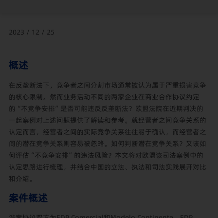
2023 / 12 / 25
概述
在反垄断法下，竞争者之间分割市场通常被认为属于严重损害竞争
的核心限制。然而业务活动不同的两家企业在商业合作协议约定
的“不竞争安排”是否可能违反反垄断法？欧盟法院在近期判决的
一起案例对上述问题提供了解读和参考。就经营者之间竞争关系的
认定而言，经营者之间的实际竞争关系往往易于确认，而经营者之
间的潜在竞争关系则容易被忽略。如何判断潜在竞争关系？又该如
何评估“不竞争安排”的违法风险？本文将对欧盟该司法案例中的
认定思路进行梳理，并结合中国的立法、执法和司法实践展开对比
和介绍。
案件概述
涉案协议双方为EDP Comercial和Modelo Continente。EDP