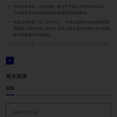
代表恩伟资本，为其收购一家位于中国山东的制造业企业
70%股权及其后续退出相关事宜提供法律服务。
代表立讯精密（SZ. 002475），为其以股权形式全资收购美
国威讯（NASDAQ. QRVO）位于北京及德州的两处生产设施
相关事宜提供法律服务。
代表芒果超媒，就其与越南当地合作伙伴设立合资公司的拟
议交易提供法律服务。
代表一家美国上市公司旗下投资主体，为其出售其持有的某
香港子公司少数股权权益相关事宜提供法律服务。
代表一家德国医疗公司，为其向某中国A股上市公司出售其持
相关阅读
有的某中国境内合资公司少数股权权益相关事宜提供法律服
务。
新闻
代表德泓资本，为其100%出售旗下一家PCB/FPC电路板制造
公司所涉中国法律事务提供法律服务。
2026 / 07 / 06
代表美敦力，为其与某大型跨国医药公司在中国境内设立合