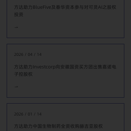
资企业的拟议交易所涉相关事宜提供法律服务。
方达助力BlueFive及春华资本参与对可灵AI之股权
代表IDG，为其以竞标方式参与对某境内生产型企业进行全
投资
资收购的拟议交易所涉事宜提供法律服务。
代表IDG，为其全资购某境内医疗集团的拟议交易提供法律
服务。
代表中非发展基金，为其收购一家国际渔业公司的拟议交易
提供法律服务。
2026 / 04 / 14
代表Metito，为其收购一家污水处理公司提供法律服务。
方达助力Investcorp向安徽国资买方团出售嘉诺电
子控股权
代表Metito，为其参与大连某大型海水淡化投资项目提供法
律服务。
代表VNET，为其收购位于中国境内和境外的多个数据中心资
产提供法律服务。
2026 / 01 / 14
方达助力中国生物制药全资收购赫吉亚股权