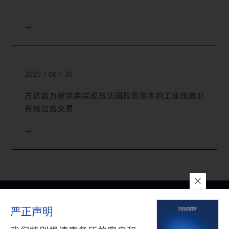
2025 / 06 / 30
方达助力耐克森完成与法国拉图资本的工业线缆业
务线出售交易
联系我们
所在地
订阅
严正声明
隐私政策
与
免责声明
沪公网安备 31010602002626号
沪ICP备05009743号-1