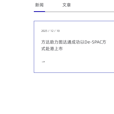
规意见，比如与中外合作举办教育考试、涉外调查
新闻
文章
与多家外资律所合同，为其及其有关客户提供数据
合规项目。
为多家客户在上市项目中提供数据合规服务，包括
安全审查方面的合规意见。
2025 / 12 / 10
协助多家客户开展出海业务，并提供数据保护和网
方达助力图达通成功以De-SPAC方
务中上线符合要求的隐私政策、同意机制等。
式赴港上市
为多家跨国企业提供中国数据保护法律域外适用提
律的有关机制。
协助多家客户处理与员工相关的数据保护争议，包
议、参与有关内部调查并提供合规建议。
严正声明
协助多家客户处理APP有关争议，包括应对有关政
我们特别提请事务所的客户和广
提供APP证照以及备案等方面的合规咨询。
在并购和投资交易前对目标公司的数据保护和网络
人工智能、物流、信息技术、房地产等多个行业。
声明全文
271 KB
研究和撰写涉及数据保护和网络安全法律政策的研究报告，包括与L