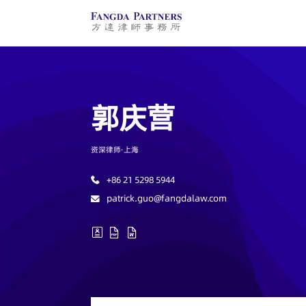
+86 21 5298 5944
patrick.guo@fangdalaw.com
郭庆营
资深律师·
上海
+86 21 5298 5944
patrick.guo@fangdalaw.com