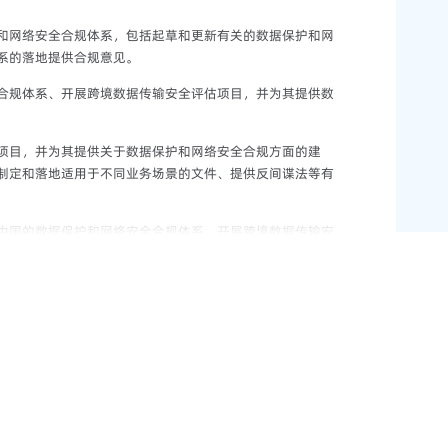
和网络安全合规体系，包括起草和更新有关的数据保护和网
系的落地提供合规意见。
合规体系、开展跨境数据传输安全评估项目，并为其提供数
项目，并为其提供关于数据保护和网络安全合规方面的建
制定和落地适用于不同业务场景的文件、提供反间谍法等有
中国的数据保护和网络安全合规体系、开展跨境数据传输安
护和网络安全合规专项服务（比如开展个人信息保护影响评
融资租赁公司、酒店和房地产公司等开展跨境数据传输安全
包括协助客户履行事件汇报和告知、应对政府执法，以及采
安全方面的合规意见，并为其相关业务在中国的落地提供合