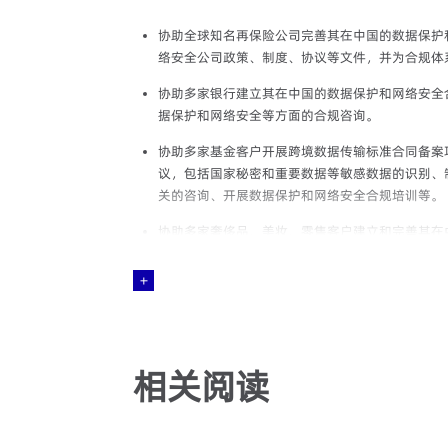
协助全球知名再保险公司完善其在中国的数据保护
络安全公司政策、制度、协议等文件，并为合规体
协助多家银行建立其在中国的数据保护和网络安全
据保护和网络安全等方面的合规咨询。
协助多家基金客户开展跨境数据传输标准合同备案
议，包括国家秘密和重要数据等敏感数据的识别、
关的咨询、开展数据保护和网络安全合规培训等。
协助多家奢侈品、美妆、零售客户建立和完善其在
全评估和标准合同备案项目，并提供有关的数据保
估）。
协助多家咨询公司、制造业公司、信息技术公司、
评估和标准合同备案项目，并取得有关政府批文。
协助多家客户处理网络安全事件和数据泄露事件，
相关阅读
取有关的补救措施。
为多家知名大学、考试机构等提供数据保护和网络