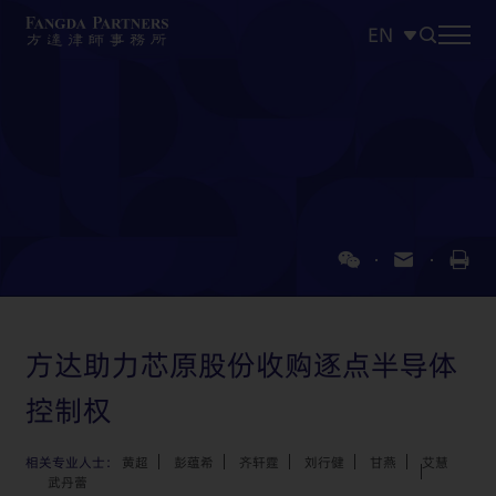
EN
中文
EN
日本語
方达助力芯原股份收购逐点半导体
控制权
相关专业人士：
黄超
彭蕴希
齐轩霆
刘行健
甘燕
艾慧
武丹蕾