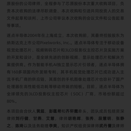
原股份的公司律师，全程参与了芯原股份本次重大收购项目，负
责本次收购的法律尽职调查、本次收购和引进共同投资人的交易
文件起草和谈判、上市公司审议本次收购的会议文件和公告起草
等事项。
逐点半导体2004年在上海成立，本次收购前，其最终控股股东为
纳斯达克上市公司Pixelworks, Inc.。逐点半导体专注于移动设备
视觉处理芯片、视频转码芯片和3LCD投影仪主控芯片及实施方案
的开发和设计，是全球先进的创新视频、显示处理芯片和解决方
案提供商。作为智能手机AI独立显示芯片引领者，逐点半导体拥
有160多项国内外发明专利，其手机视觉处理芯片已成功进入主
流手机厂商的供应链，其首创的手机图像处理芯片也弥补了国产
处理器在高性能低功耗等移动终端的短板。目前，逐点半导体为
全球领先的3LCD投影仪主控芯片（SOC）厂商，市场份额超过
80%。
本项目由合伙人
黄超
、
彭蕴希
和
齐轩霆
牵头，团队成员包括资深
律师
刘行健
、
甘燕
、
艾慧
，律师
胡艳晖
、
张秀
、
段慧明
、
张静
之
、
陈琦
以及法务助理
李爽
。知识产权组资深律师
武丹蕾
及律师