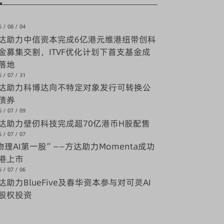
 / 08 / 04
达助力中信资本完成6亿港元维港纽带创科
金募集交割，ITVF优化计划下首支基金成
落地
 / 07 / 31
达助力科博达向不特定对象发行可转换公
债券
 / 07 / 09
达助力壁仞科技完成超70亿港币H股配售
 / 07 / 07
物理AI第一股”——方达助力Momenta成功
港上市
 / 07 / 06
达助力BlueFive及春华资本参与对可灵AI
股权投资