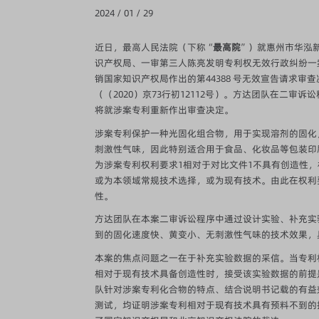
2024 / 01 / 29
近日，最高人民法院（下称“
最高院
”）就惠州市华泓
识产权局、一审第三人陈亮发明专利权无效行政纠纷一案作
销国家知识产权局作出的第44388 号无效宣告请求审
（（2020）京73行初12112号）。方达团队在二
将就涉案专利重新作出审查决定。
涉案专利保护一种光固化组合物，用于实现溶剂的固化
刺激性气味，因此特别适合用于食品、化妆品等包装印
为涉案专利权利要求1相对于对比文件1不具有创造性，
或为本领域常规技术选择，或为现有技术。由此在权利要
性。
方达团队在本案二审诉讼程序中通过设计实验、补充实
到的固化速度快、黄变小、无刺激性气味的技术效果，
本案的焦点问题之一在于补充实验数据的采信。当专利
相对于现有技术具备创造性时，接受该实验数据的前提
队针对涉案专利化合物的特点、结合说明书记载的有益
测试，均证明涉案专利相对于现有技术具有预料不到的