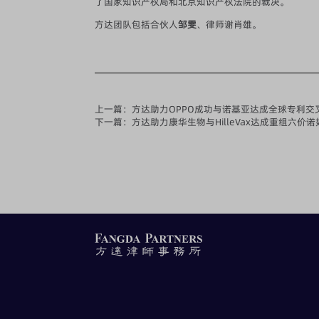
了国家知识产权局和北京知识产权法院的裁决。
方达团队包括合伙人
邹雯
、律师谢肖雄。
上一篇：
方达助力OPPO成功与诺基亚达成全球专利交
下一篇：
方达助力康华生物与HilleVax达成重组六