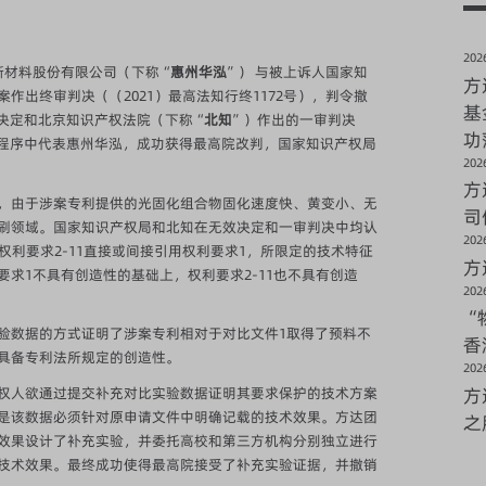
2026
新材料股份有限公司（下称“
惠州华泓
”） 与被上诉人国家知
方
出终审判决（（2021）最高法知行终1172号），判令撤
基
查决定和北京知识产权法院（下称“
北知
”）作出的一审判决
功
审诉讼程序中代表惠州华泓，成功获得最高院改判，国家知识产权局
2026
方
，由于涉案专利提供的光固化组合物固化速度快、黄变小、无
司
刷领域。国家知识产权局和北知在无效决定和一审判决中均认
2026
权利要求2-11直接或间接引用权利要求1，所限定的技术特征
方
求1不具有创造性的基础上，权利要求2-11也不具有创造
2026
“
验数据的方式证明了涉案专利相对于对比文件1取得了预料不
香
具备专利法所规定的创造性。
2026
方
权人欲通过提交补充对比实验数据证明其要求保护的技术方案
是该数据必须针对原申请文件中明确记载的技术效果。方达团
之
效果设计了补充实验，并委托高校和第三方机构分别独立进行
技术效果。最终成功使得最高院接受了补充实验证据，并撤销