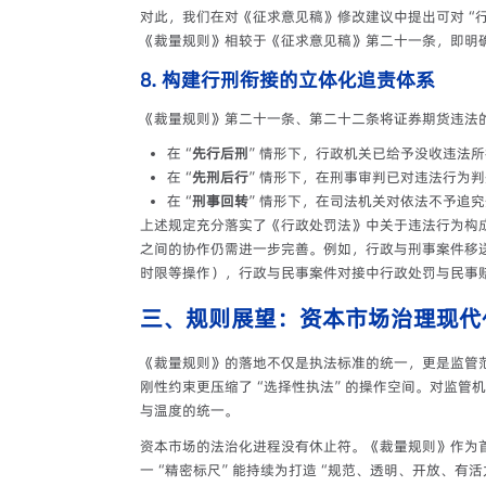
对此，我们在对《征求意见稿》修改建议中提出可对“
《裁量规则》相较于《征求意见稿》第二十一条，即明
8. 构建行刑衔接的立体化追责体系
《裁量规则》第二十一条、第二十二条将证券期货违法
在“
先行后刑
”情形下，行政机关已给予没收违法
在“
先刑后行
”情形下，在刑事审判已对违法行为
在“
刑事回转
”情形下，在司法机关对依法不予追
上述规定充分落实了《行政处罚法》中关于违法行为构
之间的协作仍需进一步完善。例如，行政与刑事案件移
时限等操作），行政与民事案件对接中行政处罚与民事
三、规则展望：资本市场治理现代
《裁量规则》的落地不仅是执法标准的统一，更是监管范
刚性约束更压缩了“选择性执法”的操作空间。对监管机
与温度的统一。
资本市场的法治化进程没有休止符。《裁量规则》作为
一“精密标尺”能持续为打造“规范、透明、开放、有