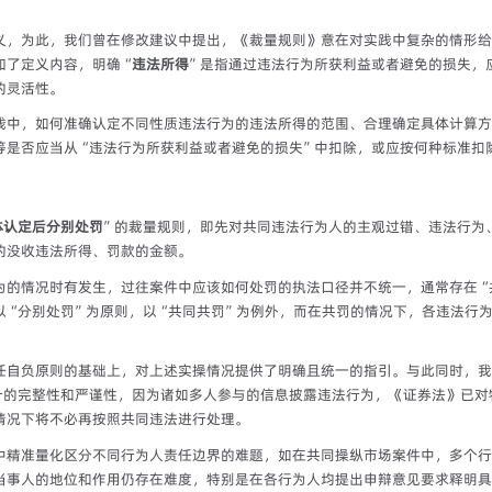
义，为此，我们曾在修改建议中提出，《裁量规则》意在对实践中复杂的情形给
加了定义内容，明确“
违法所得
”是指通过违法行为所获利益或者避免的损失，
的灵活性。
践中，如何准确认定不同性质违法行为的违法所得的范围、合理确定具体计算方
等是否应当从“违法行为所获利益或者避免的损失”中扣除，或应按何种标准扣
体认定后分别处罚
”的裁量规则，即先对共同违法行为人的主观过错、违法行为
的没收违法所得、罚款的金额。
为的情况时有发生，过往案件中应该如何处罚的执法口径并不统一，通常存在“
以“分别处罚”为原则，以“共同共罚”为例外，而在共罚的情况下，各违法行
任自负原则的基础上，对上述实操情况提供了明确且统一的指引。与此同时，我
计的完整性和严谨性，因为诸如多人参与的信息披露违法行为，《证券法》已对
情况下将不必再按照共同违法进行处理。
中精准量化区分不同行为人责任边界的难题，如在共同操纵市场案件中，多个行
当事人的地位和作用仍存在难度，特别是在各行为人均提出申辩意见要求释明具