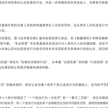
细且科学的责任认定标准和方法，并进一步将诸如有关资金投入、决策参与程度
时直接负责的主管人员和其他直接责任人员的处罚时，应从责任人员在违法行为
认定。
条的规定，原《征求意见稿》基本延续其原文表述，但《裁量规则》则特别删除
多有不解。“专业背景”并非是直接决定违法行为人责任大小的关键因素，且在
为本身以及对出现违法行为是否负有未尽法定职责及其具体行动的认定，回归到
态度”修改为“知情后采取的行动”，从考量“主观态度”到判断“行动选择”
当后果的制止和救济程度的具体判断。
处罚”的基本规则，即在认定当事人有多个独立违法行为的基础上，应均给予罚
第十八条分别规定了“一个违法行为一次处罚”和“一事不二罚款”，但正式稿却
的行政处罚；同一个违法行为违反多个法律规范应当给予罚款处罚的，按照罚款数额