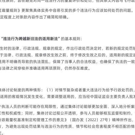
次性原则，旨在避免对同一违法行为的重复评价和处罚，但其条文内容与《行政
《裁量规则》更聚焦具体实务中容易引发的多个违法行为应该如何处罚的问题。
一定程度上对条款内容作出了精简和明确。
“违法行为跨越新旧法的适用新法”
的基本规则：
生时的法律、行政法规、规章的规定，作出行政处罚决定时，若新的规定处罚
于法律、行政法规、规章修改生效之前，终于修改生效之后的，适用新的规定
适用不明确而导致的执法混乱，保障了当事人的合法权益，也确保了执法的一致
与法律之间穿梭并准确适用两项原则，仍然存在难度。
集体讨论制度的两种情形：（1）对情节复杂或者重大违法行为给予行政处罚的
则适用的客观情况发生变化，需要调整适用的，应当经中国证监会主要负责人批
个执法人员的判断可能存在局限性，通过集体讨论能够更加全面、深入地分析案
正性和权威性；同时，集体讨论过程公开透明，参与人员能够相互监督和制约，
政裁量权基准制定和管理工作的意见》（国办发〔2022〕27号）精神所作出
方，为避免出现处罚结果与违法行为的性质、情节和社会危害程度不相匹配的情
定。