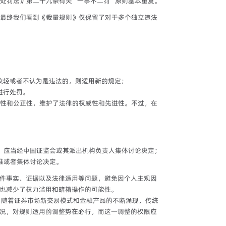
处罚法》第二十九条有关“一事不二罚”原则基本重复。
最终我们看到《裁量规则》仅保留了对于多个独立违法
较轻或者不认为是违法的，则适用新的规定；
进行处罚。
性和公正性，维护了法律的权威性和先进性。不过，在
，应当经中国证监会或其派出机构负责人集体讨论决定；
准或者集体讨论决定。
件事实、证据以及法律适用等问题，避免因个人主观因
也减少了权力滥用和暗箱操作的可能性。
，随着证券市场新交易模式和金融产品的不断涌现，传统
况，对规则适用的调整势在必行，而这一调整的权限应