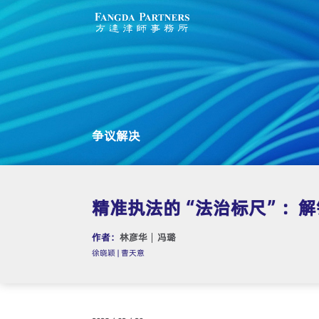
争议解决
精准执法的“法治标尺”：
作者：
林彦华
冯璐
徐晓颖 | 曹天意