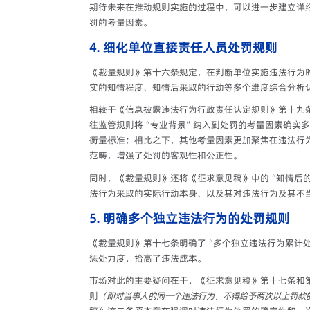
期待未来在推动规则实施的过程中，可以进一步建立详
罚的考量因素。
4. 细化单位直接责任人员处罚规则
《裁量规则》第十六条规定，在判断单位实施违法行为
实的知情程度、知情后采取的行动等多个维度综合分析
相较于《信息披露违法行为行政责任认定规则》第十九
往监管规则将“专业背景”纳入到处罚的考量因素确实
衡量标准；相比之下，其他考量因素更加聚焦在违法行
范畴，增强了处罚的客观性和公正性。
同时，《裁量规则》还将《征求意见稿》中的“知情后的
法行为采取的实际行动本身、以及其对违法行为及其不
5. 明确多个独立违法行为的处罚规则
《裁量规则》第十七条明确了“多个独立违法行为累计
惩处力度，抬高了违法成本。
市场对此的主要疑问在于，《征求意见稿》第十七条和
则
（即对当事人的同一个违法行为，不得给予两次以上罚款