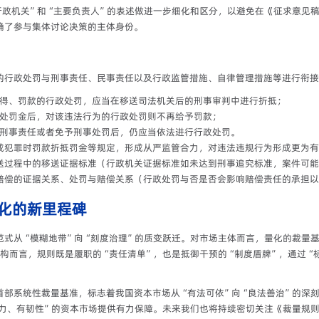
行政机关”和“主要负责人”的表述做进一步细化和区分，以避免在《征求意见
确了参与集体讨论决策的主体身份。
的行政处罚与刑事责任、民事责任以及行政监管措施、自律管理措施等进行衔接
所得、罚款的行政处罚，应当在移送司法机关后的刑事审判中进行折抵；
判处罚金后，对该违法行为的行政处罚则不再给予罚款；
究刑事责任或者免予刑事处罚后，仍应当依法进行行政处罚。
成犯罪时罚款折抵罚金等规定，形成从严监管合力，对违法违规行为形成更为有
送过程中的移送证据标准（行政机关证据标准如未达到刑事追究标准，案件可能
赔偿的证据关系、处罚与赔偿关系（行政处罚与否是否会影响赔偿责任的承担以
化的新里程碑
式从“模糊地带”向“刻度治理”的质变跃迁。对市场主体而言，量化的裁量基
构而言，规则既是履职的“责任清单”，也是抵御干预的“制度盾牌”，通过“
首部系统性裁量基准，标志着我国资本市场从“有法可依”向“良法善治”的深
活力、有韧性”的资本市场提供有力保障。未来我们也将持续密切关注《裁量规