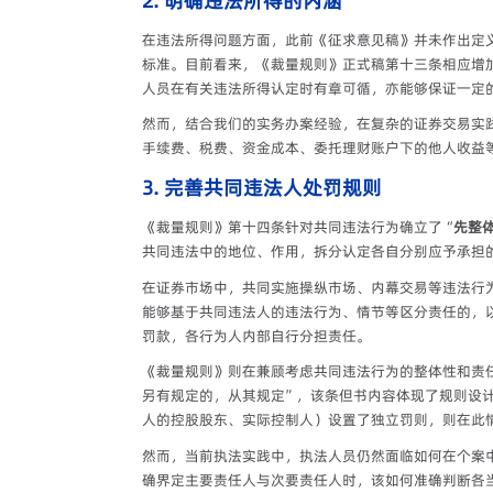
2. 明确违法所得的内涵
在违法所得问题方面，此前《征求意见稿》并未作出定
标准。目前看来，《裁量规则》正式稿第十三条相应增
人员在有关违法所得认定时有章可循，亦能够保证一定
然而，结合我们的实务办案经验，在复杂的证券交易实
手续费、税费、资金成本、委托理财账户下的他人收益
3. 完善共同违法人处罚规则
《裁量规则》第十四条针对共同违法行为确立了“
先整
共同违法中的地位、作用，拆分认定各自分别应予承担
在证券市场中，共同实施操纵市场、内幕交易等违法行
能够基于共同违法人的违法行为、情节等区分责任的，
罚款，各行为人内部自行分担责任。
《裁量规则》则在兼顾考虑共同违法行为的整体性和责
另有规定的，从其规定”，该条但书内容体现了规则设
人的控股股东、实际控制人）设置了独立罚则，则在此
然而，当前执法实践中，执法人员仍然面临如何在个案
确界定主要责任人与次要责任人时，该如何准确判断各