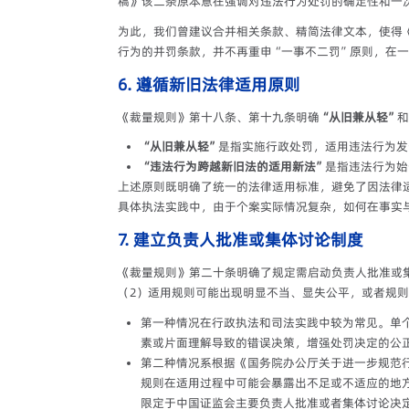
稿》该二条原本意在强调对违法行为处罚的确定性和一
为此，我们曾建议合并相关条款、精简法律文本，使得
行为的并罚条款，并不再重申“一事不二罚”原则，在
6. 遵循新旧法律适用原则
《裁量规则》第十八条、第十九条明确
“从旧兼从轻”
和
“从旧兼从轻”
是指实施行政处罚，适用违法行为发
“违法行为跨越新旧法的适用新法”
是指违法行为始
上述原则既明确了统一的法律适用标准，避免了因法律
具体执法实践中，由于个案实际情况复杂，如何在事实
7. 建立
负责人批准或集体讨论制度
《裁量规则》第二十条明确了规定需启动负责人批准或
（2）适用规则可能出现明显不当、显失公平，或者规
第一种情况在行政执法和司法实践中较为常见。单
素或片面理解导致的错误决策，增强处罚决定的公
第二种情况系根据《国务院办公厅关于进一步规范行
规则在适用过程中可能会暴露出不足或不适应的地
限定于中国证监会主要负责人批准或者集体讨论决