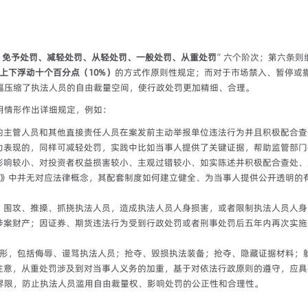
、免予处罚、减轻处罚、从轻处罚、一般处罚、从重处罚
”六个阶次；第六条则
上下浮动十个百分点（10%）
的方式作原则性规定；而对于市场禁入、暂停或
幅压缩了执法人员的自由裁量空间，使行政处罚更加精细、合理。
用情形作出详细规定，例如：
的主管人员和其他直接责任人员在案发前主动举报单位违法行为并且积极配合查
功表现的，同样可减轻处罚，实践中比如当事人提供了关键证据，帮助监管部门
影响较小、对投资者权益损害较小、主观过错较小、如实陈述并积极配合查处、
法》中并无对应法律概念，其配套制度如何建立健全、为当事人提供公开透明的
、围攻、推搡、抓挠执法人员，造成执法人员人身损害，或者限制执法人员人身
涉案财产；因证券、期货违法行为受到行政处罚或者刑事处罚后五年内再次实施
情形，包括侮辱、谩骂执法人员；抢夺、毁损执法装备；抢夺、隐藏证据材料；
注意，从重处罚涉及到对当事人义务的加重，基于对依法行政原则的遵守，应具
界限，防止执法人员滥用自由裁量权、影响处罚的公正性和合理性。