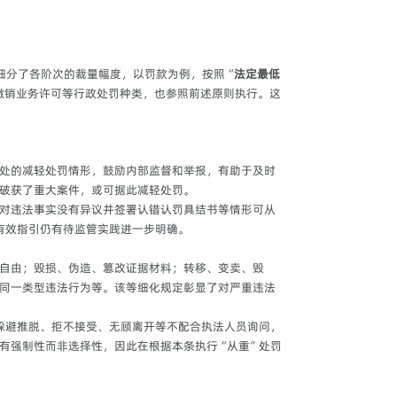
细分了各阶次的裁量幅度，以罚款为例，按照“
法定最低
撤销业务许可等行政处罚种类，也参照前述原则执行。这
处的减轻处罚情形，鼓励内部监督和举报，有助于及时
破获了重大案件，或可据此减轻处罚。
对违法事实没有异议并签署认错认罚具结书等情形可从
有效指引仍有待监管实践进一步明确。
自由；毁损、伪造、篡改证据材料；转移、变卖、毁
同一类型违法行为等。该等细化规定彰显了对严重违法
躲避推脱、拒不接受、无顾离开等不配合执法人员询问，
有强制性而非选择性，因此在根据本条执行“从重”处罚