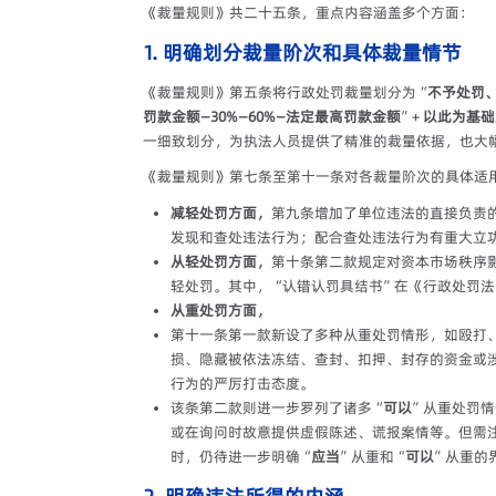
《裁量规则》共二十五条，重点内容涵盖多个方面：
1. 明确划分裁量阶次和具体裁量情节
《裁量规则》第五条将行政处罚裁量划分为“
不予处罚
罚款金额—30%—60%—法定最高罚款金额
”+
以此为基础
一细致划分，为执法人员提供了精准的裁量依据，也大
《裁量规则》第七条至第十一条对各裁量阶次的具体适
减轻处罚方面，
第九条增加了单位违法的直接负责
发现和查处违法行为；配合查处违法行为有重大立
从轻处罚方面，
第十条第二款规定对资本市场秩序
轻处罚。其中，“认错认罚具结书”在《行政处罚
从重处罚方面，
第十一条第一款新设了多种从重处罚情形，如殴打
损、隐藏被依法冻结、查封、扣押、封存的资金或
行为的严厉打击态度。
该条第二款则进一步罗列了诸多“
可以
”从重处罚
或在询问时故意提供虚假陈述、谎报案情等。但需
时，仍待进一步明确“
应当
”从重和“
可以
”从重的