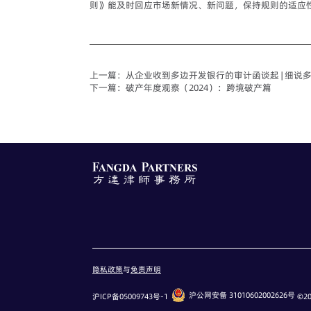
则》能及时回应市场新情况、新问题，保持规则的适应
上一篇：
从企业收到多边开发银行的审计函谈起 | 细说
下一篇：
破产年度观察（2024）：跨境破产篇
严正声明
隐私政策
与
免责声明
我们特别提请事务所的客户和广
沪公网安备 31010602002626号
沪ICP备05009743号-1
©20