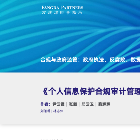
合规与政府监管：政府执法、反腐败、数
《个人信息保护合规审计管
作者：
尹云霞
张毅
邓云卫
黎辉辉
刘阳璐 | 林志伟