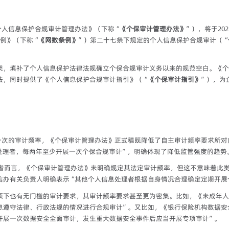
《个人信息保护合规审计管理办法》（下称“
《个保审计管理办法》
”），将于20
例》（下称“
《网数条例》
”）第二十七条下规定的个人信息保护合规审计（“
架，填补了个人信息保护法律法规确立个保合规审计义务以来的规范空白。《个
法，同时提供了《个人信息保护合规审计指引》（“
《个保审计指引》
”），为
每年一次的审计频率，《个保审计管理办法》正式稿既降低了自主审计频率要求所
息处理者，每两年至少开展一次个保合规审计”，明确体现了降低监管强度的趋势
理者而言，《个保审计管理办法》未明确规定其法定审计频率，但这不意味着此
信办有关负责人明确表示“其他个人信息处理者根据自身情况合理确定定期开展
项下也有无门槛的审计要求，其审计频率要求甚至更为密集。比如，《未成年人
息遵守法律、行政法规的情况进行合规审计”。又比如，《银行保险机构数据安
开展一次数据安全全面审计，发生重大数据安全事件后应当开展专项审计”。