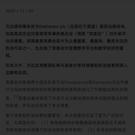
2024 / 11 / 01
方达律师事务所为Deliveroo plc（总部位于英国）提供法律咨询，
协助其成功应对香港竞争事务委员会（简称“竞委会”）对外卖平
台的调查。该调查是竞委会迄今为止最重要、最复杂、最受关注的
执法行动之一，也反映了竞委会对监管数字平台和数字经济的重
视。
在本文中，方达反垄断团队将与读者分享对调查和执法结果的深入
见解和总结。
竞委会对香港两大领先外卖平台Foodpanda和Deliveroo与合作餐
厅之间的排他条款和价格最惠国待遇条款进行了为期超过两年的调
[1]
查。
竞委会最终接受了外卖平台为解决潜在竞争问题而做出的特
别承诺，并在此后结束了本次调查。
鉴于调查和执法结果的重要性，本次调查也引发了更为广泛的讨
论，尤其是针对：（1）排他条款和价格最惠国待遇条款在不具有
市场支配地位语境下的合法性和竞争影响；（2）在评估封锁效应