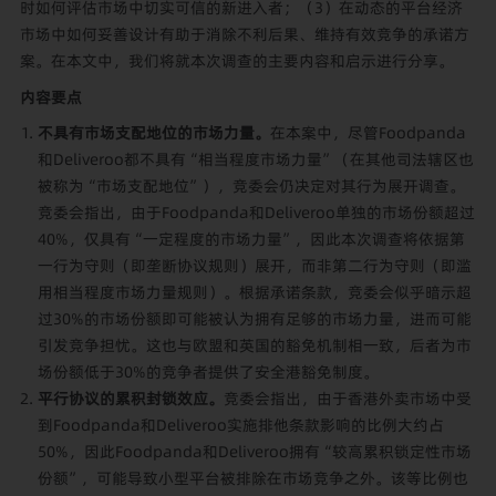
时如何评估市场中切实可信的新进入者；（3）在动态的平台经济
市场中如何妥善设计有助于消除不利后果、维持有效竞争的承诺方
案。在本文中，我们将就本次调查的主要内容和启示进行分享。
内容要点
不具有市场支配地位的市场力量。
在本案中，尽管Foodpanda
和Deliveroo都不具有“相当程度市场力量”（在其他司法辖区也
被称为“市场支配地位”），竞委会仍决定对其行为展开调查。
竞委会指出，由于Foodpanda和Deliveroo单独的市场份额超过
40%，仅具有“一定程度的市场力量”，因此本次调查将依据第
一行为守则（即垄断协议规则）展开，而非第二行为守则（即滥
用相当程度市场力量规则）。根据承诺条款，竞委会似乎暗示超
过30%的市场份额即可能被认为拥有足够的市场力量，进而可能
引发竞争担忧。这也与欧盟和英国的豁免机制相一致，后者为市
场份额低于30%的竞争者提供了安全港豁免制度。
平行协议的累积封锁效应。
竞委会指出，由于香港外卖市场中受
到Foodpanda和Deliveroo实施排他条款影响的比例大约占
50%，因此Foodpanda和Deliveroo拥有“较高累积锁定性市场
份额”，可能导致小型平台被排除在市场竞争之外。该等比例也