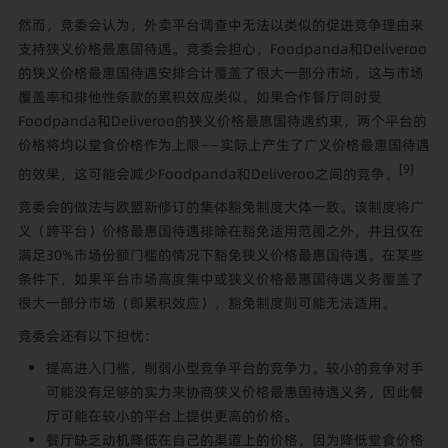
然而，竞委会认为，外卖平台调查中无法以类似的促进竞争理由来
支持狭义价格最惠国待遇。竞委会担心，Foodpanda和Deliveroo
的狭义价格最惠国待遇安排合计覆盖了很大一部分市场，这与市场
覆盖率和排他性条款的累积效应类似。
如果合作餐厅同时受
Foodpanda和Deliveroo的狭义价格最惠国待遇约束，两个平台的
价格将均以堂食价格作为上限——实际上产生了广义价格最惠国待遇
[9]
的效果，这可能会减少Foodpanda和Deliveroo之间的竞争。
竞委会的做法与欧盟新修订的集体豁免制度大体一致。该制度将广
义（跨平台）价格最惠国待遇排除在豁免适用范围之外，并且仅在
满足30%市场份额门槛的情况下豁免狭义价格最惠国待遇。在某些
条件下，如果平台市场高度集中或狭义价格最惠国待遇义务覆盖了
很大一部分市场（即累积效应），豁免制度则可能无法适用。
竞委会还有以下担忧：
提高进入门槛，削弱小型竞争平台的竞争力。较小的竞争对手
可能没有足够的实力来协商狭义价格最惠国待遇义务，因此餐
厅可能在较小的平台上提供更高的价格。
餐厅缺乏动机降低在自己的渠道上的价格，因为降低堂食价格