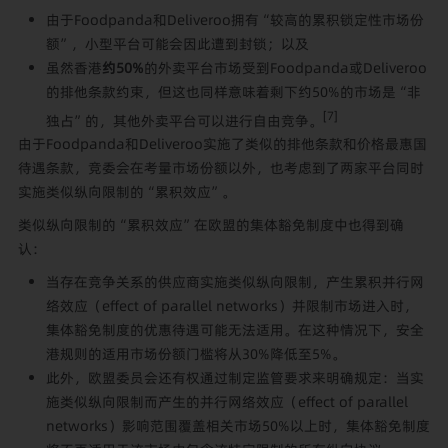
由于Foodpanda和Deliveroo拥有“较高的累积锁定性市场份
额”，小型平台可能会因此遭到封锁；以及
虽然香港
约50%
的外卖平台市场受到Foodpanda或Deliveroo
的排他条款约束，但这也同样意味着剩下约50%的市场是“非
[7]
独占”的，其他外卖平台可以进行自由竞争。
由于Foodpanda和Deliveroo实施了类似的排他条款和价格最惠国
待遇条款，竞委会在考量市场份额以外，也考虑到了两家平台同时
实施类似纵向限制的“累积效应”。
类似纵向限制的“累积效应”在欧盟的集体豁免制度中也得到确
认：
当存在竞争关系的供应商实施类似纵向限制，产生累积并行网
络效应（effect of parallel networks）并限制市场进入时，
集体豁免制度的优惠待遇可能无法适用。在这种情况下，安全
港规则的适用市场份额门槛将从30%降低至5%。
此外，欧盟委员会还有权通过制定监管要求来明确规定：当实
施类似纵向限制而产生的并行网络效应（effect of parallel
networks）影响范围覆盖相关市场50%以上时，集体豁免制度