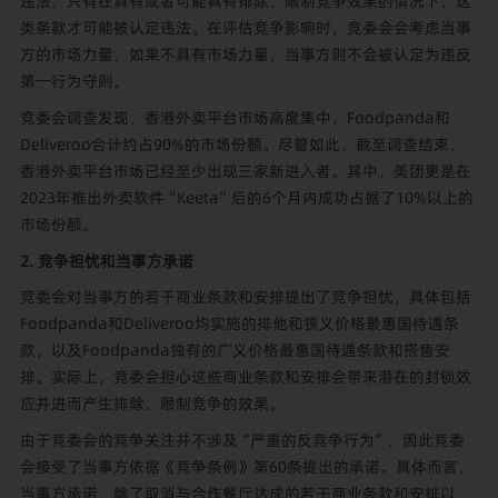
违法，只有在具有或者可能具有排除、限制竞争效果的情况下，这
类条款才可能被认定违法。在评估竞争影响时，竞委会会考虑当事
方的市场力量，如果不具有市场力量，当事方则不会被认定为违反
第一行为守则。
竞委会调查发现，香港外卖平台市场高度集中，Foodpanda和
Deliveroo合计约占90%的市场份额。尽管如此，截至调查结束，
香港外卖平台市场已经至少出现三家新进入者。其中，美团更是在
2023年推出外卖软件“Keeta”后的6个月内成功占据了10%以上的
市场份额。
2. 竞争担忧和当事方承诺
竞委会对当事方的若干商业条款和安排提出了竞争担忧，具体包括
Foodpanda和Deliveroo均实施的排他和狭义价格最惠国待遇条
款，以及Foodpanda独有的广义价格最惠国待遇条款和搭售安
排。实际上，竞委会担心这些商业条款和安排会带来潜在的封锁效
应并进而产生排除、限制竞争的效果。
由于竞委会的竞争关注并不涉及“严重的反竞争行为”，因此竞委
会接受了当事方依据《竞争条例》第60条提出的承诺。具体而言，
当事方承诺，除了取消与合作餐厅达成的若干商业条款和安排以