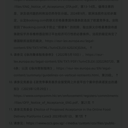
/files/ENG_Notice_of_Acceptance_OTA.pdf，第13-14页。值得注意的
是，涉及该问题的判例法仍然存在分歧。2024年9月，欧洲法院作出初步裁
定，认定Booking.com的狭义价格最惠国待遇条款违反了欧盟竞争法。法院
驳回了Booking.com关于防止“搭便车”的抗辩，指出狭义价格最惠国待遇
条款似乎并非维持酒店预订平台经济可行性的必要条件。法院的裁定肯定了
德国联邦法院的裁决，https://eur-lex.europa.eu/legal-
content/EN/TXT/HTML/?uri=CELEX:62023CJ0264。
↑
请参见《纵向集体豁免条例》（2022年5月10日），https://eur-
lex.europa.eu/legal-content/EN/TXT/PDF/?uri=CELEX:32022R0720，第
6条；以及《纵向限制指南》，https://eur-lex.europa.eu/EN/legal-
content/summary/guidelines-on-vertical-restraints.html，第20段。
↑
请参见竞委会《就竞争事务委员会接受网上外卖平台个案中的承诺发出的通
知》（2023年12月29日），
https://www.compcomm.hk/en/enforcement/registers/commitments
/files/OFP_Notice_of_Acceptance_ENG.pdf，第21页
↑
请参见竞委会《Notice of Proposed Acceptance in the Online Food
Delivery Platforms Case》2023年6月1日，第7页
↑
请参见：
https://www.cccs.gov.sg/-/media/custom/ccs/files/public-