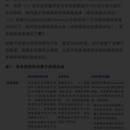
外，还将（1）允许合作餐厅在与市场份额低于10%的小型外卖平
台合作时，维持基于排他条款的独家佣金率（需经竞委会评估）；
（2）如果Foodpanda或Deliveroo中的任何一方市场份额降低至
30%以下，则可完全解除承诺义务（同样需经过竞委会评估）。更
多具体信息请见下
表1
。
当事方承诺义务有效期为三年，直至2026年底。由于接受了当事方
的承诺，竞委会同意终止调查，以及不会就承诺所涉及的事项向竞
争事务审裁处提起诉讼。
表1：竞争担忧和当事方承诺总结