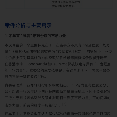
案件分析与主要启示
不具有“显著”市场份额的市场力量
本次调查的一个主要特点在于，在当事方不具有“相当程度市场力
量”（在其他司法辖区也被称为“市场支配地位”）的情况下，竞委
会仍然决定对其实施的排他条款和价格最惠国待遇条款展开调查。
在香港市场，Foodpanda和Deliveroo仅被认定为具有“一定程度
的市场力量”。竞委会的主要依据是，在调查期间内，两家平台各
自的市场份额均超过40%。
竞委会《第一行为守则指引》明确指出，“巿场力量有程度之分。
会引起第一行为守则下的问题的巿场力量在程度上不同于会引起第
二行为守则（该规则涉及禁止滥用相当程度市场力量）下的问题的
[5]
市场力量，前者的程度一般较低”。
在本案中，竞委会似乎认为超过30%的市场份额即能代表足以引起