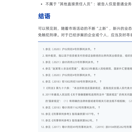
不属于“其他直接责任人员”：被告人仅是普通业
结语
可以预见到，随着市场活动的不断“上新”，新兴的业
免触犯刑律。对于已经涉案的企业或个人，应当及时寻
参见（2020）沪02刑初4号刑事判决书。
↑
场外配资，指以高于投资者支付的保证金数倍的比例向其出借资金，组织
参见（2021）渝05刑终225号刑事判决书。
↑
参见“赵某等人非法经营案”，载2023年最高人民检察院、国家外汇管理
参见（2020）沪02刑初4号刑事判决书。
↑
参见（2018）鄂1002刑初188号刑事判决书。
↑
《刑法》第九十六条：“本法所称违反国家规定，是指违反全国人民代表
2011年最高人民法院《关于准确理解和适用刑法中“国家规定”的有关
的‘国家规定’：（1）有明确的法律依据或者同相关行政法规不相抵触；（
参见（2018）粤01刑终1162号刑事判决书。
↑
参见《刑事审判参考》指导案例第1077号。
↑
参见《刑事审判参考》指导案例第862号。
↑
参见（2017）粤01刑初49号刑事判决书、（2019）浙0104刑初282号刑