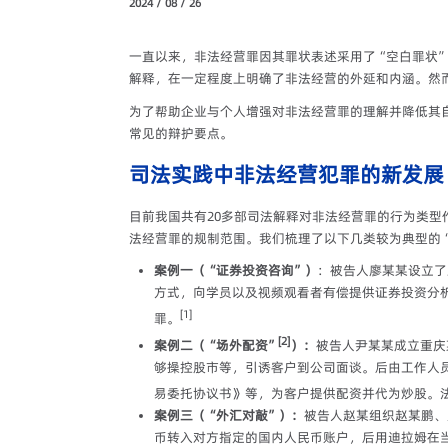
2024 / 08 / 26
一直以来，非法经营罪因其罪状表述采用了
“空白罪状
解释，在一定程度上明确了非法经营的外延和内涵。然
为了帮助企业与个人增强对非法经营罪的理解并降低其
常见的辩护要点。
司法实践中非法经营犯罪的新发展
目前我国共有20多部司法解释对非法经营罪的行为类
法经营罪的规制范围。我们梳理了以下几类较为典型的
案例一（“证券投资咨询”）
：被告人廖某某设立了
方式，向学员以及视频观看者有偿提供证券投资分
[1]
罪。
[2]
案例二（“场外配资”
）：
被告人尹某某成立重庆
够操控股市等，引诱客户到公司面谈。后由工作人
易委托协议书》等，为客户提供配资并代为炒股。
案例三（“外汇对敲”）：
被告人赵某组织赵某鹏、
币转入对方指定的国内人民币账户，后用迪拉姆在