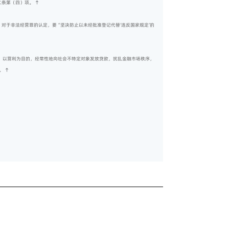
二条第（四）项。
↑
，对于非法经营罪的认定，要“坚决防止以未经批准登记代替‘违反国家规定’的
围，以营利为目的，经常性地向社会不特定对象发放贷款，扰乱金融市场秩序，
。
↑