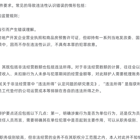
件要求。常见的导致违法性认识错误的情形包括：
的监管规则；
指引而产生错误理解。
房地产开发企业营业执照和商品房预售许可证，但却持有一系列当地发改委、国
赖中，因而不存在违法性认识，不具有本罪的犯罪故意。
，其既包括非法经营数额也包括违法所得。对于非法经营数额的计算，往往会以
营收入、未扣除行为人未参与犯罪期间的经营金额等，对此辩护人需要梳理账务
室《关于非法经营罪中“违法所得”认定问题的研究意见》，“违法所得”是指获
员工代垫付的公司运营成本等排除在各自的违法所得之外。
辩护要点还应包括以下几点：第一，
明确涉案行为是否为单位行为，还是仅为员
责任人员而言，需要明确其在单位犯罪中是否起到主要作用，可以从职务级别、
然职务级别较高，但非法经营的业务不在其职权分工范围之内，本人对此并不知