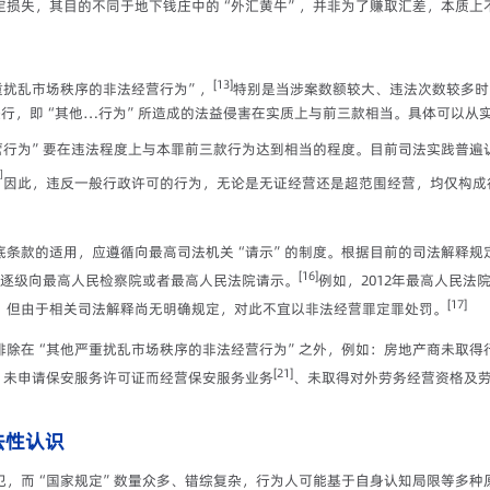
定损失，其目的不同于地下钱庄中的“外汇黄牛”，并非为了赚取汇差，本质上
[13]
重扰乱市场秩序的非法经营行为”，
特别是当涉案数额较大、违法次数较多时
进行，即“其他…行为”所造成的法益侵害在实质上与前三款相当。具体可以从
营行为”要在违法程度上与本罪前三款行为达到相当的程度。目前司法实践普遍
]
因此，违反一般行政许可的行为，无论是无证经营还是超范围经营，均仅构成
底条款的适用，应遵循向最高司法机关“请示”的制度。根据目前的司法解释规
[16]
当逐级向最高人民检察院或者最高人民法院请示。
例如，2012年最高人民
[17]
，但由于相关司法解释尚无明确规定，对此不宜以非法经营罪定罪处罚。
排除在“其他严重扰乱市场秩序的非法经营行为”之外，例如：房地产商未取得
[21]
、未申请保安服务许可证而经营保安服务业务
、未取得对外劳务经营资格及
法性认识
犯，而“国家规定”数量众多、错综复杂，行为人可能基于自身认知局限等多种