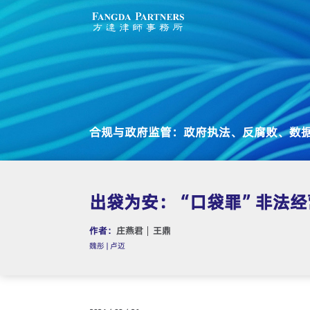
合规与政府监管：政府执法、反腐败、数
出袋为安：“口袋罪”非法
作者：
庄燕君
王鼎
魏彤 | 卢迈