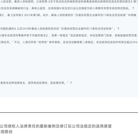
最高人民法院、最高人民检察院、公安部等《关于依法惩治妨害新型冠状病毒感染肺炎疫情防控违法犯罪的意见》第
往往涉及资源稀缺性行业、具有公益性、关系到国计民生的行业以及国家为收入需要而专营专卖的特定物品。
↑
》，载《法学家》2021年第2期。此外，最高人民检察院在“办理涉民营企业案件的11条执法司法标准”中明确
关问题的通知》以及2018年最高人民检察院发布的“办理涉民营企业案件的11条执法司法标准”。
↑
于办理非法放贷刑事案件若干问题的意见》，其第一条规定“违反国家规定，未经监管部门批准，或者超越经营范
罪处罚。”不过，入罪仍然有“经常性”条件限制，且该司法解释第二条规定，非法放贷的实际年利率应超过36%
或者放任这种结果发生，因而构成犯罪的，是故意犯罪。”
↑
东对公司债权人法律责任的最新案例及修订后公司法规定的适用展望
求偿路径