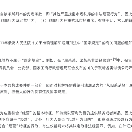
源自该条所列举的兜底条款，即“其他严重扰乱市场秩序的非法经营行为”。因
）犯罪行为系经营行为；（3）犯罪行为严重扰乱市场秩序。有鉴于此，常见的
011年最高人民法院《关于准确理解和适用刑法中“国家规定”的有关问题的通
[9]
规等均不属于“国家规定”。例如，在“周某某、梁某某非法经营案”
中，被告
易委员会、公安部、国家工商行政管理局联合发布的《关于取缔各类讨债公司
于本罪构成要件的一部分，因而对其解释需遵循刑法溯及力的“从旧兼从轻”原
”原则，被告人的行为没有违反国家规定。
行为应当符合“经营”的基本特征，即持续以营利为目的提供服务或者商品。因
则不应属于“经营”。此外，行为人是否“以营利为目的”，即意图通过经营行为
符合“经营”特征的行为，有生效裁判未将其认定为非法经营罪。例如，在外汇