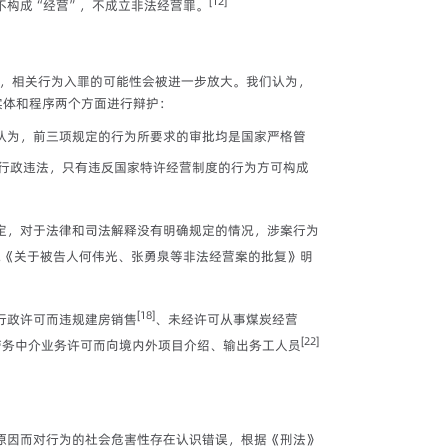
[12]
不构成“经营”，不成立非法经营罪。
，相关行为入罪的可能性会被进一步放大。我们认为，
实体和程序两个方面进行辩护：
认为，前三项规定的行为所要求的审批均是国家严格管
行政违法，只有违反国家特许经营制度的行为方可构成
定，对于法律和司法解释没有明确规定的情况，涉案行为
法院《关于被告人何伟光、张勇泉等非法经营案的批复》明
[18]
行政许可而违规建房销售
、未经许可从事煤炭经营
[22]
劳务中介业务许可而向境内外项目介绍、输出务工人员
原因而对行为的社会危害性存在认识错误，根据《刑法》