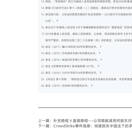
例如，“哄抬物价”的行为被纳入该兜底条款的规制范围，参见2020年
根据《行政许可法》第十二条第（二）项规定，国家实行特许经营的内容
参见陈兴良：《非法经营罪范围的扩张及其限制——以行政许可为视角的考察
认定”。
↑
参见2011年最高人民法院《关于准确理解和适用刑法中“国家规定”的有
2019年最高人民法院、最高人民检察院、公安部、司法部联合发布《关
情节严重的，依照刑法第二百二十五条第（四）项的规定，以非法经营罪定
参见（2017）冀0108刑初300号刑事判决书。
↑
参见（2015）齐刑再终字第3号刑事判决书。
↑
参见（2014）南溪刑初字第53号刑事判决书。
↑
参见《刑事审判参考》指导案例第1337号。
↑
参见（2016）川0781刑初354号刑事判决书。
↑
《刑法》第十四条：“明知自己的行为会发生危害社会的结果，并且希望
参见（2019）苏刑再3号刑事判决书。
↑
上一篇：
补充赔偿 V 直接赔偿——公司瑕疵减资时股
下一篇：
CrowdStrike事件观察：间接损失中国法下的