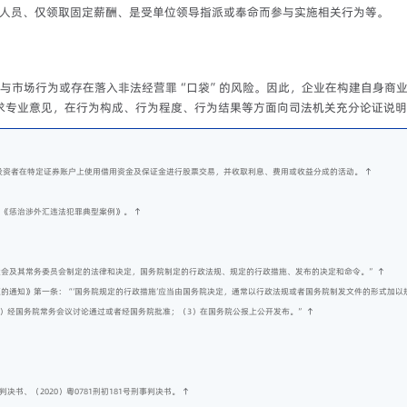
务人员、仅领取固定薪酬、是受单位领导指派或奉命而参与实施相关行为等。
态与市场行为或存在落入非法经营罪“口袋”的风险。因此，企业在构建自身商
求专业意见，在行为构成、行为程度、行为结果等方面向司法机关充分论证说明
投资者在特定证券账户上使用借用资金及保证金进行股票交易，并收取利息、费用或收益分成的活动。
↑
局《惩治涉外汇违法犯罪典型案例》。
↑
大会及其常务委员会制定的法律和决定，国务院制定的行政法规、规定的行政措施、发布的决定和命令。”
↑
问题的通知》第一条：“‘国务院规定的行政措施’应当由国务院决定，通常以行政法规或者国务院制发文件的形式加
2）经国务院常务会议讨论通过或者经国务院批准；（3）在国务院公报上公开发布。”
↑
事判决书、（2020）粤0781刑初181号刑事判决书。
↑