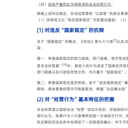
（四）
其他严重扰乱市场秩序的非法经营行为
。
根据上述刑法规定，非法经营罪的“口袋罪”机能主要
（1）该罪成立以“违反国家规定”为前置法基础；（2
(1) 对违反“国家规定”的抗辩
[7]
关于“国家规定”的概念，《刑法》第九十六条
以及2
容：
第一，审查国家规定的效力层级。部门规章、地方性法
[10]
某非法经营案”
中，被告人的行为违反了国家经济贸
部门规章以及行政规范性文件，均不属于“国家规定”。
第二，审查国家规定是否有效。由于“违反国家规定”属
期间，黄金管理经营许可制度取消，根据“从旧兼从轻
(2) 对“经营行为”基本特征的把握
非法经营罪以规制非法“经营”活动为目的，所规制的
我们认为，如果行为人只是偶然实施一次或数次行为，
在近期的司法实务中也得到了一定程度的确认：对于不