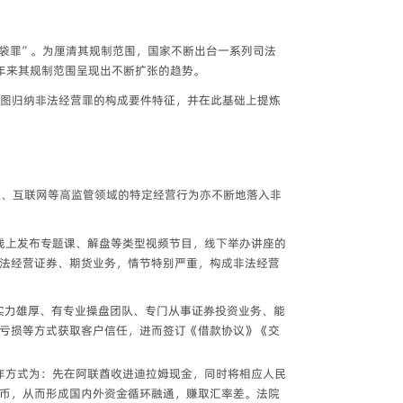
口袋罪”。为厘清其规制范围，国家不断出台一系列司法
年来其规制范围呈现出不断扩张的趋势。
图归纳非法经营罪的构成要件特征，并在此基础上提炼
汇、互联网等高监管领域的特定经营行为亦不断地落入非
线上发布专题课、解盘等类型视频节目，线下举办讲座的
法经营证券、期货业务，情节特别严重，构成非法经营
实力雄厚、有专业操盘团队、专门从事证券投资业务、能
亏损等方式获取客户信任，进而签订《借款协议》《交
作方式为：先在阿联酋收进迪拉姆现金，同时将相应人民
币，从而形成国内外资金循环融通，赚取汇率差。法院