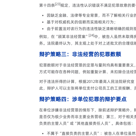
[23]
第十四条
规定，违法性认识错误不满足犯罪故意的要
因缺乏金融、法律等专业背景，而不了解相关行业
基于对权威机关的信赖而实施相关行为；
由于前置法对该行为的违法性缺乏清晰明确的规则
[24]
例如，在“顾某非法经营案”
中，被告人虽然未取得
务。法院最终认为，其主观上处于对上述批文的合理信
辩护策略三：非法经营的犯罪数额
犯罪数额对于非法经营罪的定罪与量刑均具有重要意义
方式可能存在各种问题，例如重复计算、未扣除合法经
对于违法所得的计算，根据2012年最高人民法院研究
此，辩护人可以主张将单位支付公司员工的工资报酬、
辩护策略四：涉单位犯罪的辩护要点
在单位涉嫌非法经营罪的情形下，除前述辩护策略外，
是否仅为极少业务而非主要业务营收；第三，对于相关
负责的主管人员”或“其他直接责任人员”。具体包括：
不属于“直接负责的主管人员”：被告人在单位虽