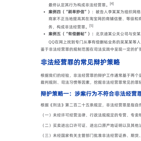
[4]
最终认定其行为构成非法经营罪。
案例四（“刷单炒信”）
：被告人李某某为组织网络
商家不正当地提高其在淘宝网的商铺信誉、等级和
[5]
务，构成非法经营罪。
案例五（“有偿删帖”）：
北京迪某公关公司与安某
QQ在网上找到专门从事有偿删帖业务的吴某某等
鉴于非法经营罪的规制范围在司法实践中呈现一定的扩
非法经营罪的常见辩护策略
根据我们的经验，非法经营罪的辩护工作通常基于两个
裁判规则、司法习惯等因素，挖掘非法经营罪常见的罪
辩护策略一：涉案行为不符合非法经营
根据《刑法》第二百二十五条规定，非法经营罪是指自
（一）未经许可经营法律、行政法规规定的专营、专卖
（二）买卖进出口许可证、进出口原产地证明以及其他
（三）未经国家有关主管部门批准非法经营证券、期货