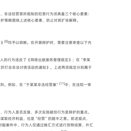
此，非法经营罪所规制的犯罪行为须具备三个核心要素：
辩护策略围绕上述核心要素，防止对其扩张解释。
[8]
知》
均予以明晰。在开展辩护时，需要注意审查以下内
人的行为违反了《网络出版服务管理规定》；在“李某
严厉打击非法讨债活动的通知》。上述两项规定分别属于
[11]
则。例如，在“于某某非法经营案”
中，在法院一审
此，行为人是否反复、多次实施被控行为是辩护的重点。
谋取经济利益，也是“经营”的题中之意。前述观点，
对敲案件中，行为人仅通过换汇方式进行货物结算，外汇