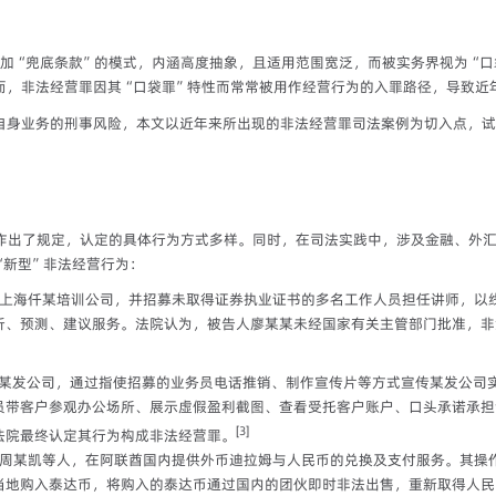
”加“兜底条款”的模式，内涵高度抽象，且适用范围宽泛，而被实务界视为“
而，非法经营罪因其“口袋罪”特性而常常被用作经营行为的入罪路径，导致近
自身业务的刑事风险，本文以近年来所出现的非法经营罪司法案例为切入点，试
型作出了规定，认定的具体行为方式多样。同时，在司法实践中，涉及金融、外
“新型”非法经营行为：
上海仟某培训公司，并招募未取得证券执业证书的多名工作人员担任讲师，以
析、预测、建议服务。法院认为，被告人廖某某未经国家有关主管部门批准，非
某发公司，通过指使招募的业务员电话推销、制作宣传片等方式宣传某发公司
员带客户参观办公场所、展示虚假盈利截图、查看受托客户账户、口头承诺承担
[3]
法院最终认定其行为构成非法经营罪。
周某凯等人，在阿联酋国内提供外币
迪拉姆与人民币的兑换及支付服务。其操
当地购入泰达币，将购入的泰达币通过国内的团伙即时非法出售，重新取得人民