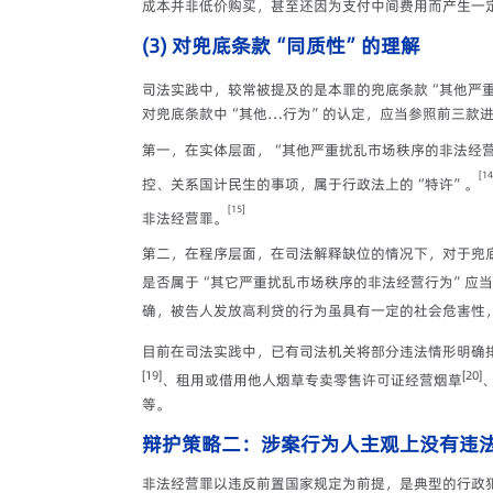
成本并非低价购买，甚至还因为支付中间费用而产生一
(3) 对兜底条款“同质性”的理解
司法实践中，较常被提及的是本罪的兜底条款“其他严
对兜底条款中“其他
…行为”的认定，应当参照前三款
第一，在实体层面，“其他严重扰乱市场秩序的非法经
[14
控、关系国计民生的事项，属于行政法上的“特许”。
[15]
非法经营罪。
第二，在程序层面，在司法解释缺位的情况下，对于兜
是否属于“其它严重扰乱市场秩序的非法经营行为”应
确，被告人发放高利贷的行为虽具有一定的社会危害性
目前在司法实践中，已有司法机关将部分违法情形明确
[19]
[20]
、租用或借用他人烟草专卖零售许可证经营烟草
等。
辩护策略二：涉案行为人主观上没有违
非法经营罪以违反前置国家规定为前提，是典型的行政