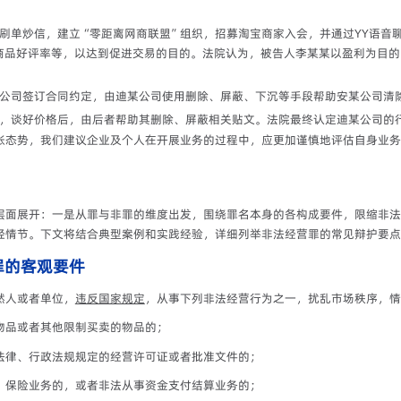
刷单炒信，建立“零距离网商联盟”组织，招募淘宝商家入会，并通过YY语音
商品好评率等，以达到促进交易的目的。法院认为，被告人李某某以盈利为目的
公司签订合同约定，由迪某公司使用删除、屏蔽、下沉等手段帮助安某公司清
人，谈好价格后，由后者帮助其删除、屏蔽相关贴文。法院最终认定迪某公司的
张态势，我们建议企业及个人在开展业务的过程中，应更加谨慎地评估自身业务
层面展开：一是从罪与非罪的维度出发，围绕罪名本身的各构成要件，限缩非法
轻情节。下文将结合典型案例和实践经验，详细列举非法经营罪的常见辩护要点
罪的客观要件
然人或者单位，
违反国家规定
，从事下列非法经营行为之一，扰乱市场秩序，情
物品或者其他限制买卖的物品的；
法律、行政法规规定的经营许可证或者批准文件的；
、保险业务的，或者非法从事资金支付结算业务的；