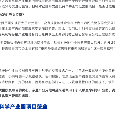
认为需要根据产业用地的具体土地利用情况来进一步讨论分析是否适用51号文
照51号文进行监管；但针对已经开发建设完毕并正常运营的项目，是否也适用
触发51号文监管？
，按照严重失信行为予以处置”，没有提及涉地企业在上海市内间接股东的变更限
业在上海市内的间接股东变更加以监管。因此，我们认为51号文的规定足以说
管系统将存量产业用地合同信息共享至工商部门时已经包含项目公司上层股东或
同/监管协议擅自变更其境内间接股东，其将对涉地企业按照严重失信行为进行处
，将直接影响市场上已有的“市内外基金结构持有市内底层项目”这一交易结构
得涉地企业的控制权是市场上常见的交易模式之一，并且境外股东架构变化导致
的监管，仍有待进一步观察确认。我们理解，若涉地企业申请变更其境内高管人
自治原则有一定的背离，因此在政府部门未进一步收紧监管口径的前提下，境外
高质量投资项目的决心，存量产业用地将越来越倾向于引入以生命科学产业园、
强化资产管理和运营。
科学产业园项目壁垒