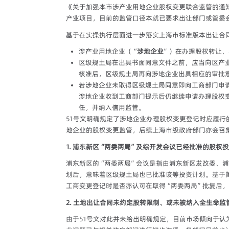
《关于加强本市涉产业用地企业股权变更联合监管的通知（试
产业项目，目前的监管口径本就已要求出让部门或管委
基于在实操执行层面进一步落实上海市标准版本出让合
涉产业用地企业（“
涉地企业
”）在办理股权转让
区级规土局在出具书面同意文件之前，应当向区产
核准后，区级规土局再向涉地企业出具相应的审批
若涉地企业未取得区级规土局同意即向工商部门申
涉地企业收到工商部门提示后仍继续申请办理股权
任，并纳入信用监管。
51号文明确规定了涉地企业办理股权变更登记时应履行
地企业的股权变更监管，后续上海市级政府部门亦会召
1. 浦东新区“两委两局”及综开发会议已经批准的股
浦东新区的“两委两局”会议是指由浦东新区发改委、
划后，意味着区级规土局也已批准该等投资计划。基于
工商变更登记时是否亦认可在取得“两委两局”批复后
2. 土地出让合同未约定股转限制、或未被纳入全生命监
由于51号文对此并未给出明确规定，目前市场倾向于