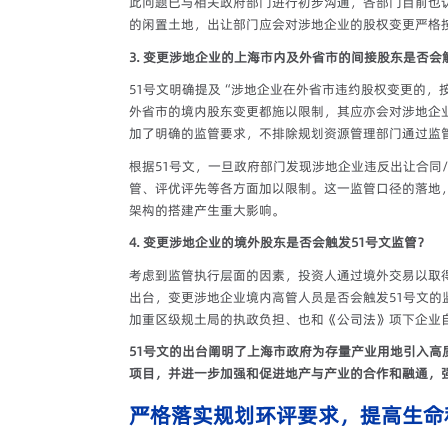
此问题已与相关政府部门进行初步沟通，各部门目前也
的闲置土地，出让部门应会对涉地企业的股权变更严格按
3. 变更涉地企业的上海市内及外省市的间接股东是否会
51号文明确提及“涉地企业在外省市违约股权变更的
外省市的境内股东变更都施以限制，其应亦会对涉地企
加了明确的监管要求，不排除规划资源管理部门通过监
根据51号文，一旦政府部门发现涉地企业违反出让合
管、评优评先等各方面加以限制。这一监管口径的落地
架构的搭建产生重大影响。
4. 变更涉地企业的境外股东是否会触发51号文监管？
考虑到监管执行层面的因素，投资人通过境外交易以取
出台，变更涉地企业境内高管人员是否会触发51号文
加重区级规土局的执政负担、也和《公司法》项下企业
51号文的出台阐明了上海市政府为存量产业用地引入
项目，并进一步加强和促进地产与产业的合作和融通，
严格落实规划环评要求，提高生命