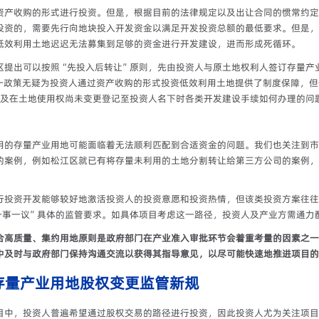
资产收购的形式进行投资。但是，根据目前的法律规定以及出让合同的惯常约定
投资的，需要先行向地块投入开发资金以满足开发投资总额的最低要求。但是，
低效利用土地迟迟无法募集到足够的资金进行开发建设，进而形成死循环。
区提出可以按照“先投入后转让”原则，先由投资人与原土地权利人签订存量产
这一政策无疑为投资人通过资产收购的形式投资低效利用土地提供了制度保障，
以及在土地使用权尚未变更登记至投资人名下时各类开发建设手续如何办理的问
用的存量产业用地可能面临着无法顺利匹配到合适资金的问题。我们也关注到市
的案例，例如松江区就已有将存量未利用的土地分割转让给第三方公司的案例，
行投资开发能够较好地激活投资人的投资意愿和投资热情，但该类投资方案往往
一事一议”具体的监管要求。如具体项目考虑这一路径，投资人及产业方需通力
合高质量、集约用地原则是政府部门在产业准入审批环节会着重考量的因素之一
中及时与政府部门保持沟通交流以获得其指导意见，以尽可能快速地推进项目的
存量产业用地股权变更监管新规
中，投资人普遍希望通过股权交易的路径进行投资，因此投资人尤为关注项目股