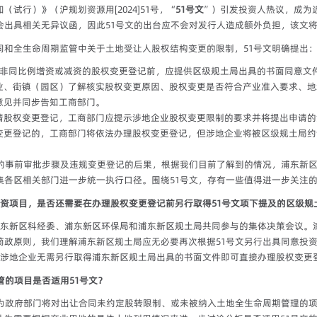
行）》（沪规划资源用[2024]51号，“
51号文
”）引发投资人热议，成为近
会出具相关无异议函，因此51号文的出台应不会对发行人造成额外负担，该文
同和全生命周期监管中关于土地受让人股权结构变更的限制，51号文明确提出
、非同比例增资或减资的股权变更登记前，应提供区级规土局出具的书面同意文
业、街镇（园区）了解核实股权变更原因、股权变更是否符合产业准入要求、地
意见并同步告知工商部门。
请股权变更登记，工商部门应提示涉地企业股权变更限制的要求并将提出申请的
变更登记的，工商部门将依法办理股权变更登记，但涉地企业将被区级规土局约
的事前审批步骤及违规变更登记的后果，根据我们目前了解到的情况，浦东新区
集各区相关部门进一步统一执行口径。围绕51号文，存有一些值得进一步关注
权投资项目，是否还需要在办理股权变更登记前另行取得51号文项下提及的区级规
浦东新区科经委、浦东新区环保局和浦东新区规土局共同参与的集体决策会议。
简政原则，我们理解
浦东新区规土局应无必要再次根据51号文另行出具同意投
，涉地企业无需另行取得浦东新区规土局出具的书面文件即可直接办理股权变更
管的项目是否适用51号文？
认为政府部门将对出让合同未约定股转限制、或未被纳入土地全生命周期管理的