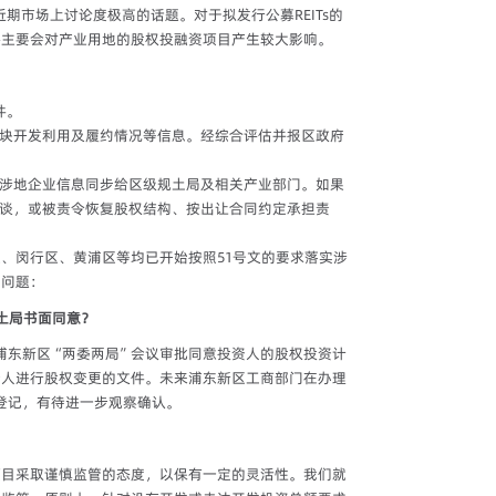
期市场上讨论度极高的话题。对于拟发行公募REITs的
将主要会对产业用地的股权投融资项目产生较大影响。
：
件。
块开发利用及履约情况等信息。经综合评估并报区政府
涉地企业信息同步给区级规土局及相关产业部门。如果
谈，或被责令恢复股权结构、按出让合同约定承担责
、闵行区、黄浦区等均已开始按照51号文的要求落实涉
的问题：
土局书面同意？
浦东新区“两委两局”会议审批同意投资人的股权投资计
资人进行股权变更的文件。未来浦东新区工商部门在办理
登记，有待进一步观察确认。
项目采取谨慎监管的态度，以保有一定的灵活性。我们就