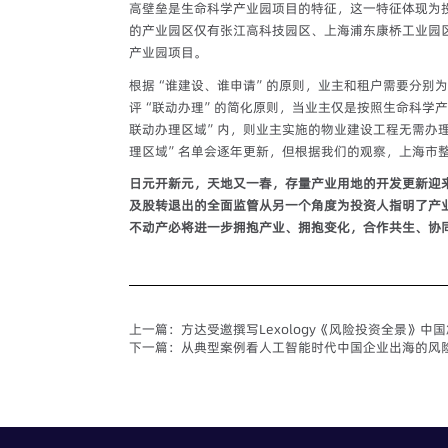
高壁垒是生命科学产业园项目的特征，这一特征体现为
的产业园区仅有张江高科技园区、上海浦东康桥工业园
产业园项目。
根据“谁建设、谁申请”的原则，业主和租户需要分别
评“联动办理”的简化原则，当业主仅是按照生命科学
联动办理区域”内，则业主实施的物业建设工程无需办
理区域”名单会逐年更新，但根据我们的观察，上海市
日元开新元，天地又一春，存量产业用地的开发更新迎
及股转退出的全面监管从另一个角度为投资人指明了产
不动产必将进一步拥抱产业、拥抱变化，合作共生、协
上一篇：
方达受邀撰写Lexology《风险投资全景》中
下一篇：
从典型案例看人工智能时代中国企业出海的风