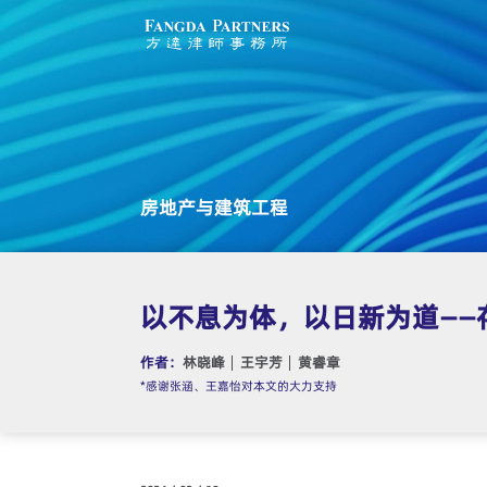
房地产与建筑工程
以不息为体，以日新为道——
作者：
林晓峰
王宇芳
黄睿章
*感谢张涵、王嘉怡对本文的大力支持