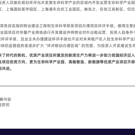
投资人仅能在规划环评允许发展生命科学产业的区域内开发运营生命科学产业园
区、上海国际医学园区、上海浦东合庆工业园区。换言之，在张江高新区，仅位
为其各自实施的物业建设工程和生命科学研发项目办理项目环评手续。值得注意
产业园项目对存量产业用地进行开发建设并将物业对外出租运营、投资人自身并
理环评手续，且业主未办理建设环评手续也不会对未来租户在入驻生命科学产业
整体的监管趋势是逐步扩大“环评联动办理区域”的范围，为投资人开发建设生
来了时代的契机，优质产业项目所激发的新质生产力将进一步助力我国经济迈入
业项目投资方向，更为生命科学产业园、高端智造、新能源等优质产业项目开辟
同共进。
国篇内容
险防控