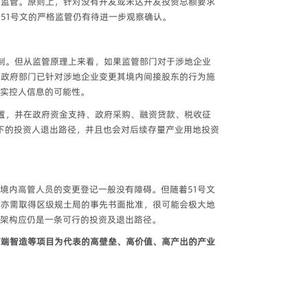
的监管。原则上，针对没有开发或未达开发投资总额要求
51号文的严格监管仍有待进一步观察确认。
制。但从监管原理上来看，如果监管部门对于涉地企业
明政府部门已针对涉地企业变更其境内间接股东的行为施
实控人信息的可能性。
置，并在政府资金支持、政府采购、融资贷款、税收征
下的投资人退出路径，并且也会对后续存量产业用地投资
境内高管人员的变更登记一般没有障碍。但随着51号文
员亦需取得区级规土局的事先书面批准，很可能会极大地
架构应仍是一条可行的投资及退出路径。
高端智造等项目为代表的高壁垒、高价值、高产出的产业