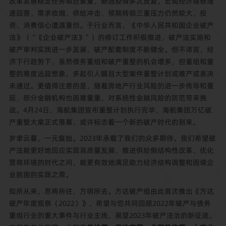
改革发展稳定任务艰巨繁重，新冠疫情多次反复，宏观经济指标增
速回落，需求收缩、供给冲击、预期转弱三重压力仍然较大，投
资、消费信心遭遇重创。于行业而言，《中华人民共和国企业破产
法》（“《企业破产法》”）的修订工作积极推进，破产法实施和
破产审判实践进一步发展，破产配套制度不断健全。但不讳言，经
济下行趋势下，虽然债务重组和破产重整的机会增多，但重组和重
整的难度远超想象，多起引人瞩目大型案件重整计划或难产或表决
未通过。更值得注意的是，随着房地产行业风险的进一步传导和蔓
延，部分金融机构也困难重重，对系统性金融风险的防范带来挑
战。4月24日，海航集团宣布重整计划执行完毕，海航集团万亿破
产重整大案正式落幕，或许标志着一个新的破产时代的到来。
岁聿云暮，一元复始。2023年承载了我们的众多期待。我们希望破
产法能更好地回应实现高质量发展、推进供给侧结构性改革、优化
营商环境的时代之问，能更有效地满足助力经济结构调整和困境企
业脱困的实践之需。
知所从来，思将所往，方明所去。方达破产组由此首次推出《方达
破产年度观察（2022）》，希望与您共同回顾2022年破产与债务
重组行业的重大事件与行业主线，展望2023年破产法治的新征途。