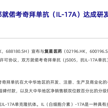
就偌考奇拜单抗（IL-17A）达成研
HK，688180.SH）宣布与
复星医药
（02196.HK，600
许可协议，双方就偌考奇拜单抗（JS005，抗IL-17A
奇拜单抗在大中华地区的开发、注册、生产及商业化的权
售里程碑付款，以及大中华地区净销售额双位数百分比的分级
L-17A单克隆抗体。IL（白细胞介素）-17A是一种