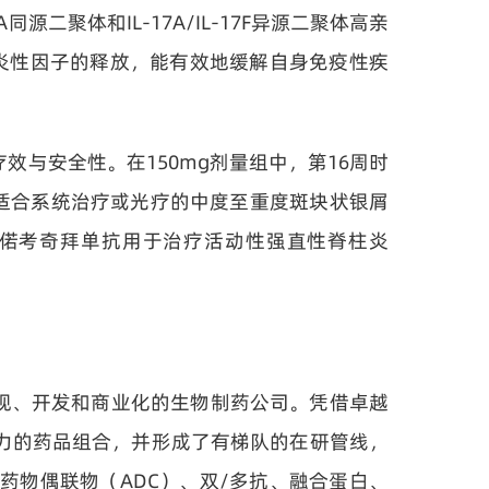
聚体和IL-17A/IL-17F异源二聚体高亲
激活和炎性因子的释放，能有效地缓解自身免疫性疾
与安全性。在150mg剂量组中，第16周时
用于治疗适合系统治疗或光疗的中度至重度斑块状银屑
，偌考奇拜单抗用于治疗活动性强直性脊柱炎
法的发现、开发和商业化的生物制药公司。凭借卓越
力的药品组合，并形成了有梯队的在研管线，
物偶联物（ADC）、双/多抗、融合蛋白、