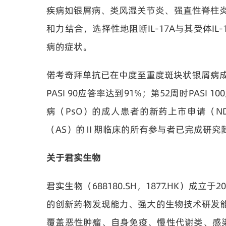
疾病如银屑病、类风湿关节炎、强直性脊柱炎等疾
和力结合，选择性地阻断IL-17A与其受体I
病的症状。
偌考奇拜单抗已在中度至重度斑块状银屑病成
PASI 90应答率达到91%；第52周时PA
病（PsO）的成人患者的新药上市申请（
（AS）的Ⅱ期临床的所有参与者已完成研究
关于君实生物
君实生物（688180.SH，1877.HK
的创新药物发现能力、强大的生物技术研发
覆盖恶性肿瘤、自身免疫、慢性代谢类、感