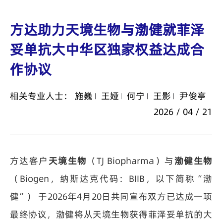
方达助力天境生物与渤健就菲泽
妥单抗大中华区独家权益达成合
作协议
相关专业人士：
施巍
王娅
何宁
王影
尹俊亭
2026 / 04 / 21
方达客户
天境生物
（TJ Biopharma）与
渤健生物
（Biogen，纳斯达克代码：BIIB，以下简称“渤
健”） 于2026年4月20日共同宣布双方已达成一项
最终协议，渤健将从天境生物获得菲泽妥单抗的大